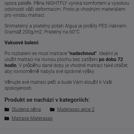
opora páteře. Pěna NIGHTFLY vyniká komfortem a vysokou
odolností vůči deformacím. Proto je vhodným materiálem
pro výrobu matrací.
Snímatelný a pratelný potah Algua je prošitý PES vláknem.
Gramáž 200g/m2. Pratelný na 60°C.
Vakuové balení:
Po rozbalení se musí matrace
"nadechnout"
. Ideální je
uložit matraci na rovnou plochu bez zatížení
po dobu 72
hodin
. V průběhu dané doby je vhodné matraci také otáčet,
aby rovnoměrně nabyla své správné výšky.
Věnujte své matraci péči a bude Vám sloužit k Vaší
spokojenosti.
Produkt se nachází v kategoriích:
Studená pěna
Materasso akce 2
Matrace Materasso