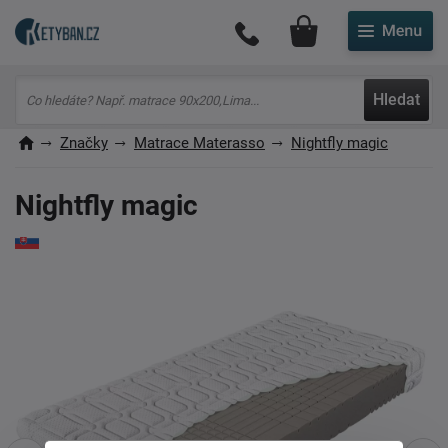
Můj účet
Hledat
Značky
Matrace Materasso
Nightfly magic
Nightfly magic