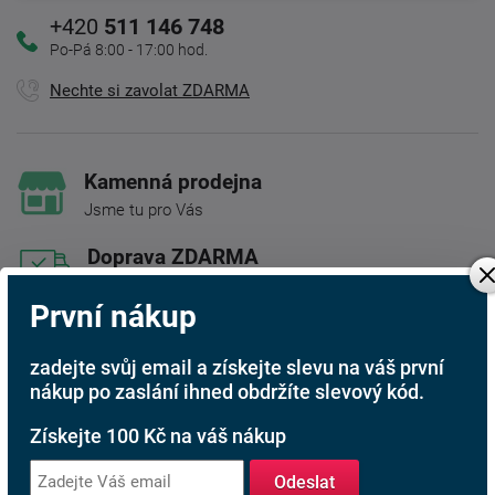
+420
511 146 748
Po-Pá 8:00 - 17:00 hod.
Nechte si zavolat ZDARMA
Kamenná prodejna
Jsme tu pro Vás
Doprava ZDARMA
Při nákupu nad 6 000 Kč
První nákup
Rádi poradíme s výběrem
Najděte vhodnou matraci
zadejte svůj email a získejte slevu na váš první
nákup po zaslání ihned obdržíte slevový kód.
Rodinná firma
Získejte 100 Kč na váš nákup
S tradicí od roku 1991
Odeslat