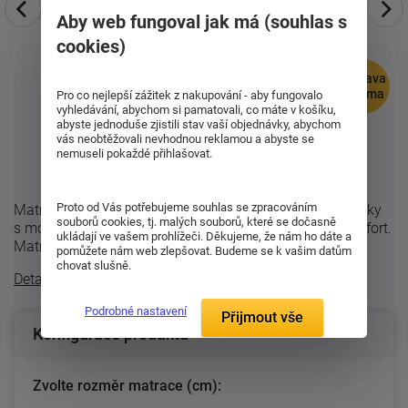
Aby web fungoval jak má (souhlas s
cookies)
doprava
zdarma
Pro co nejlepší zážitek z nakupování - aby fungovalo
vyhledávání, abychom si pamatovali, co máte v košíku,
abyste jednoduše zjistili stav vaší objednávky, abychom
vás neobtěžovali nevhodnou reklamou a abyste se
nemuseli pokaždé přihlašovat.
Proto od Vás potřebujeme souhlas se zpracováním
Matrace Nightfly magic v kombinaci s potahem s výtažky
souborů cookies, tj. malých souborů, které se dočasně
s mořských řas přinese do Vaší ložnice maximální komfort.
ukládají ve vašem prohlížeči. Děkujeme, že nám ho dáte a
Matrace má antidekubitní ...
pomůžete nám web zlepšovat. Budeme se k vašim datům
chovat slušně.
Detailní popis
Podrobné nastavení
Přijmout vše
Konfigurace produktu
Zvolte rozměr matrace (cm):