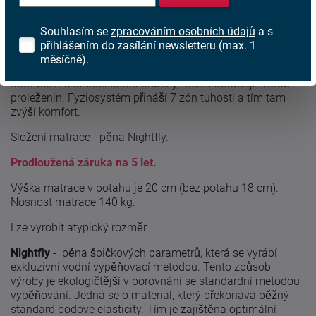
Popis produktu
Souhlasím se
zpracováním osobních údajů
a s
přihlášením do zasílání newsletteru (max. 1
Matrace
Nightfly magic
v kombinaci s potahem s výtažky
měsíčně).
s mořských řas přinese do Vaší ložnice maximální komfort.
Matrace má antidekubitní průřezy, které zabraňují tvorbě
proleženin. Fyziosystém přináší 7 zón tuhosti a tím tam
zvýší komfort.
Složení matrace - pěna Nightfly.
Prodloužená záruka na 5 let.
Výška matrace v potahu je 20 cm (bez potahu 18 cm).
Nosnost matrace 140 kg.
Lze vyrobit atypický rozměr.
Nightfly
- pěna špičkových parametrů, která se vyrábí
exkluzivní vodní vypěňovací metodou. Tento způsob
výroby je ekologičtější v porovnání se standardní metodou
vypěňování. Jedná se o materiál, který překonává běžný
standard bodové elasticity. Tím je zajištěna optimální