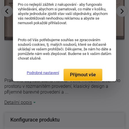
Pro co nejlepší zážitek z nakupování - aby fungovalo
vyhledávání, abychom si pamatovali, co máte v košíku,
abyste jednoduše zjistili stav vaší objednávky, abychom
vás neobtěžovali nevhodnou reklamou a abyste se
nemuseli pokaždé přihlašovat.
Proto od Vás potřebujeme souhlas se zpracováním
souborů cookies, tj. malých souborů, které se dočasně
ukládají ve vašem prohlížeči. Děkujeme, že nám ho dáte a
pomůžete nám web zlepšovat. Budeme se k vašim datům
chovat slušně.
Podrobné nastavení
Přijmout vše
Praktická obývací stěna Korina. Velké množství úložného
prostoru v rozmanitém provedení, klasický design a
příjemné barevné provedení a ...
Detailní popis
Konfigurace produktu