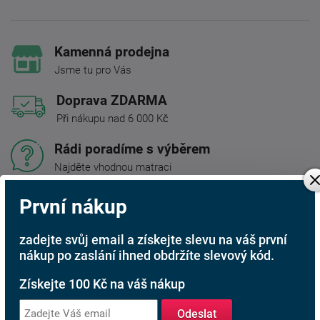
Kamenná prodejna
Jsme tu pro Vás
Doprava ZDARMA
Při nákupu nad 6 000 Kč
Rádi poradíme s výběrem
Najděte vhodnou matraci
Rodinná firma
První nákup
S tradicí od roku 1991
zadejte svůj email a získejte slevu na váš první
nákup po zaslání ihned obdržíte slevový kód.
Popis produktu
Získejte 100 Kč na váš nákup
Praktická obývací stěna Korina.
Odeslat