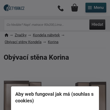
Můj účet
Hledat
Značky
Kondela nábytek
Obývací stěny Kondela
Korina
Obývací stěna Korina
Aby web fungoval jak má (souhlas s
cookies)