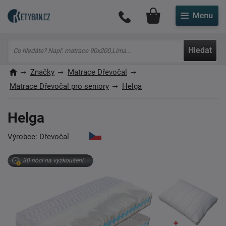
Můj účet
Hledat
Značky
Matrace Dřevočal
Matrace Dřevočal pro seniory
Helga
Helga
Výrobce:
Dřevočal
30 nocí na vyzkoušení