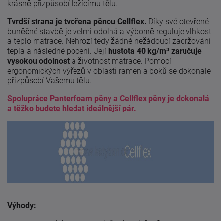
krásně přizpůsobí ležícímu tělu.
Tvrdší strana je tvořena pěnou Cellflex.
Díky své otevřené
buněčné stavbě je velmi odolná a výborně reguluje vlhkost
a teplo matrace. Nehrozí tedy žádné nežádoucí zadržování
tepla a následné pocení. Její
hustota 40 kg/m³ zaručuje
vysokou odolnost
a životnost matrace. Pomocí
ergonomických výřezů v oblasti ramen a boků se dokonale
přizpůsobí Vašemu tělu.
Spolupráce Panterfoam pěny a Cellflex pěny je dokonalá
a těžko budete hledat ideálnější pár.
Výhody: