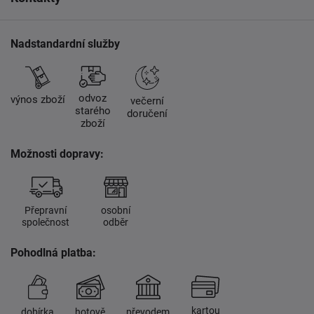
Nadstandardní služby
odvoz
výnos zboží
večerní
starého
doručení
zboží
Možnosti dopravy:
Přepravní
osobní
společnost
odběr
Pohodlná platba:
kartou
dobírka
hotově
převodem