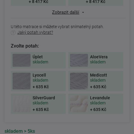
+ 8 417 Kč
+ 8 417 Kč
Zobrazit další
U této matrace si můžete vybrat snímatelný potah.
Jaký potah vybrat?
Zvolte potah:
Úplet
AloeVera
skladem
skladem
Lyocell
Medicott
skladem
skladem
+ 635 Kč
+ 635 Kč
SilverGuard
Levandule
skladem
skladem
+ 635 Kč
+ 635 Kč
skladem
> 5ks