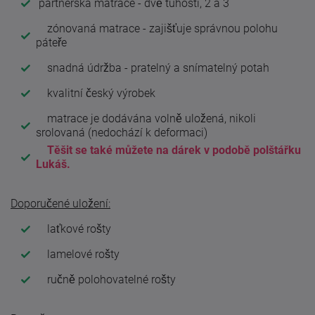
partnerská matrace - dvě tuhosti, 2 a 3
zónovaná matrace - zajišťuje správnou polohu
páteře
snadná údržba - pratelný a snímatelný potah
kvalitní český výrobek
matrace je dodávána volně uložená, nikoli
srolovaná (nedochází k deformaci)
Těšit se také můžete na dárek v podobě polštářku
Lukáš.
Doporučené uložení:
laťkové rošty
lamelové rošty
ručně polohovatelné rošty