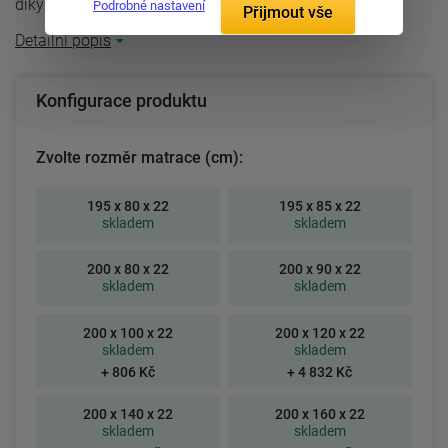
díky novým vysoce kvalitním ...
Podrobné nastavení
Přijmout vše
Detailní popis
Konfigurace produktu
Zvolte rozměr matrace (cm):
195 x 80 x 22
195 x 85 x 22
skladem
skladem
200 x 80 x 22
200 x 90 x 22
skladem
skladem
200 x 100 x 22
200 x 120 x 22
skladem
skladem
+ 806 Kč
+ 4 832 Kč
200 x 140 x 22
200 x 160 x 22
skladem
skladem