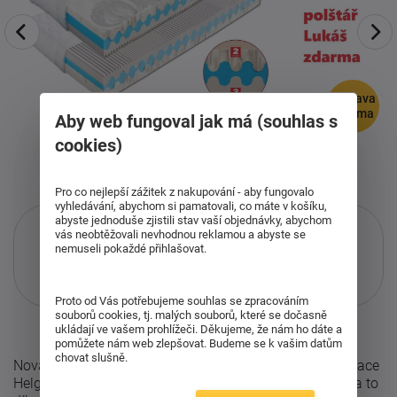
doprava
zdarma
Aby web fungoval jak má (souhlas s
cookies)
Pro co nejlepší zážitek z nakupování - aby fungovalo
vyhledávání, abychom si pamatovali, co máte v košíku,
abyste jednoduše zjistili stav vaší objednávky, abychom
vás neobtěžovali nevhodnou reklamou a abyste se
nemuseli pokaždé přihlašovat.
Pouze při nákupu přes ketyban.cz
Více informací
o službě.
Proto od Vás potřebujeme souhlas se zpracováním
souborů cookies, tj. malých souborů, které se dočasně
ukládají ve vašem prohlížeči. Děkujeme, že nám ho dáte a
pomůžete nám web zlepšovat. Budeme se k vašim datům
chovat slušně.
Nová luxusní matrace Helga s Panterfoam pěnou. Matrace
Helga se vyznačuje svou výjimečnou dlouhoživotností a to