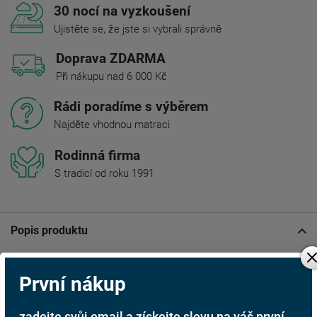
30 nocí na vyzkoušení
Ujistěte se, že jste si vybrali správně
Doprava ZDARMA
Při nákupu nad 6 000 Kč
Rádi poradíme s výběrem
Najděte vhodnou matraci
Rodinná firma
S tradicí od roku 1991
Popis produktu
Nová luxusní matrace Helga s Panterfoam pěnou.
První nákup
Matrace Helga se vyznačuje svou výjimečnou
dlouhoživotností a to díky novým vysoce kvalitním pěnám
zadejte svůj email a získejte slevu na váš první