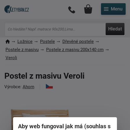
Můj účet
Hledat
Ložnice
Postele
Dřevěné postele
Postele z masivu
Postele z masivu 200x140 cm
Veroli
Postel z masivu Veroli
Výrobce:
Ahorn
Aby web fungoval jak má (souhlas s