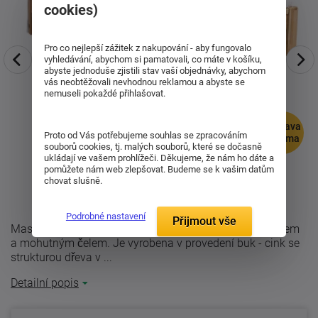
cookies)
Pro co nejlepší zážitek z nakupování - aby fungovalo
vyhledávání, abychom si pamatovali, co máte v košíku,
abyste jednoduše zjistili stav vaší objednávky, abychom
vás neobtěžovali nevhodnou reklamou a abyste se
nemuseli pokaždé přihlašovat.
doprava
Proto od Vás potřebujeme souhlas se zpracováním
zdarma
souborů cookies, tj. malých souborů, které se dočasně
ukládají ve vašem prohlížeči. Děkujeme, že nám ho dáte a
pomůžete nám web zlepšovat. Budeme se k vašim datům
chovat slušně.
Podrobné nastavení
Přijmout vše
Masivní dřevěná postel Veroli vás okouzlí svým designem
a mohutným čelem. Je vyrobena v provedení buk - cink se
strukturou dřeva v ...
Detailní popis