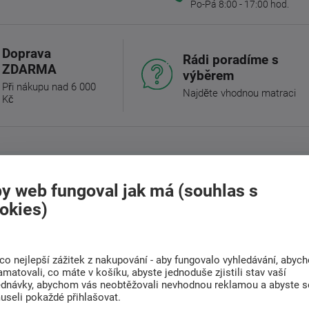
Po-Pá 8:00 - 17:00 hod.
Doprava
Rádi poradíme s
ZDARMA
výběrem
Při nákupu nad 6 000
Najděte vhodnou matraci
Kč
(0)
Související zboží (4)
y web fungoval jak má (souhlas s
okies)
vým designem a mohutným čelem. Je vyrobena v
rketovém designu.
 jsou tloušťky 25 mm. Čelo u hlavy je sklíženo
co nejlepší zážitek z nakupování - aby fungovalo vyhledávání, abyc
amatovali, co máte v košíku, abyste jednoduše zjistili stav vaší
u je vyrobeno ze spárovky tloušťky 20, 30 a 40
ednávky, abychom vás neobtěžovali nevhodnou reklamou a abyste s
useli pokaždé přihlašovat.