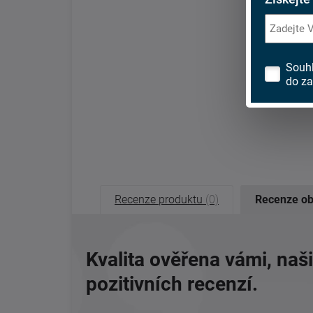
Souh
do za
Recenze produktu
(0)
Recenze o
Kvalita ověřena vámi, naš
pozitivních recenzí.