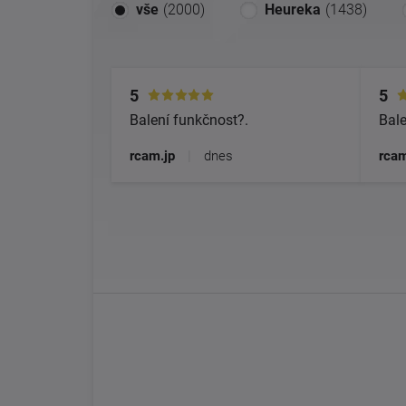
vše
(2000)
Heureka
(1438)
5
5
Balení funkčnost?.
Bale
rcam.jp
|
dnes
rcam