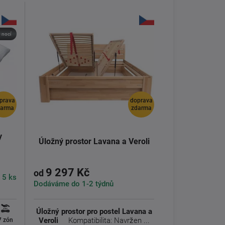
 nocí
prava
doprava
darma
zdarma
y
Úložný prostor Lavana a Veroli
9 297 Kč
od
 5 ks
Dodáváme do 1-2 týdnů
Úložný prostor pro postel Lavana a
Veroli
Kompatibilita: Navržen ...
7 zón