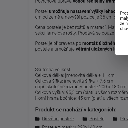
Povrchová úprava
vodou ředitelný transparen
Postel
umožňuje nastavení výšky lehací ploc
Pro
cm od země a nevyšší pozice je 35 cm od zem
malý
že 
Cena postele je bez roštů a matrací. Matrace 
chov
sekci
lamelové rošty
.
Prodává se pouze rám pos
Postel je připravená po
montáž úložného pros
postele a umožňuje
větrání uložených
lůžkovi
Skutečná velikost
Celková délka: jmenovitá délka + 11 cm
Celková šířka: jmenovitá šířka + 7,5 cm
např. skutečné rozměry postele 200 x 180 cm 
Celková výška: 95,5 cm (platí u všech rozměro
Horní hrana bočnice: 45 cm (platí u všech roz
Produkt se nachází v kategoriích:
Dřevěné postele
Postele
Dře
Postele z masivu 220x140 cm