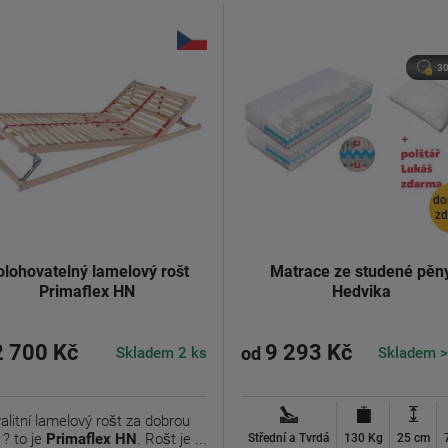
30
do
z
olohovatelný lamelový rošt
Matrace ze studené pěn
Primaflex HN
Hedvika
2 700 Kč
9 293 Kč
Skladem 2 ks
Skladem >
od
alitní lamelový rošt za dobrou
? to je
Primaflex HN
. Rošt je ...
Střední a Tvrdá
130 Kg
25 cm