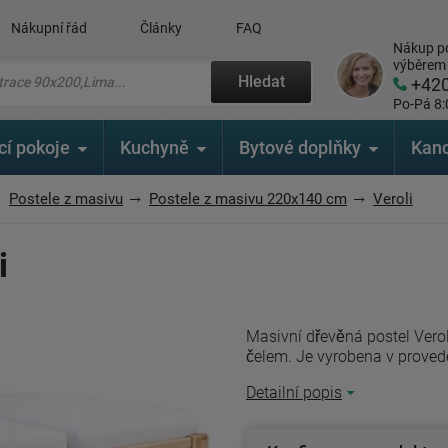
Nákupní řád
Články
FAQ
Nákup po
výběrem
Hledat
+42
Po-Pá 8:
cí pokoje
Kuchyně
Bytové doplňky
Kanc
Postele z masivu
Postele z masivu 220x140 cm
Veroli
i
Masivní dřevěná postel Ver
čelem. Je vyrobena v proveden
Detailní popis