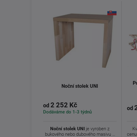
P
Noční stolek UNI
2 252 Kč
od
od
Dodáváme do 1-3 týdnů
Noční stolek UNI
je vyroben z
Kv
bukového nebo dubového masivu s
cenu 