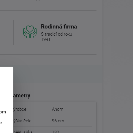
Rodinná firma
S tradicí od roku
1991
Parametry
Výrobce:
Ahorn
hom
Výška čela:
96 cm
e
Vnější šířka:
180