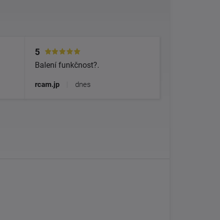
5
Balení funkčnost?.
rcam.jp
|
dnes