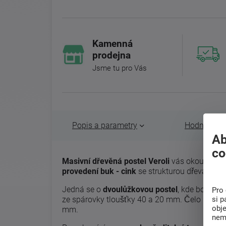
Kamenná
prodejna
Jsme tu pro Vás
Popis a parametry
Hodnocení 
Ab
co
Masivní dřevěná postel Veroli
vás okouzlí s
provedení buk - cink
se strukturou dřeva v pa
Jedná se o
dvoulůžkovou postel
, kde bočnice
Pro 
si p
ze spárovky tloušťky 40 a 20 mm. Čelo u noho
obj
mm.
nem