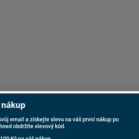
 nákup
svůj email a získejte slevu na váš první nákup po
ihned obdržíte slevový kód.
 100 Kč na váš nákup