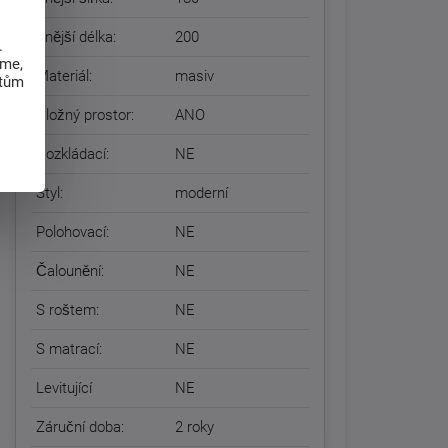
Vnější délka:
200
.
eme,
Materiál:
masiv
atům
Úložný prostor:
ANO
Rozkládací:
NE
Styl:
moderní
Polohovací:
NE
Čalounění:
NE
S roštem:
NE
S matrací:
NE
Levitující
NE
Záruční doba:
2 roky