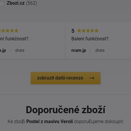
Zbozi.cz
(562)
5
ní funkčnost?.
Balení funkčnost?.
.jp
|
dnes
rcam.jp
|
dnes
zobrazit další recenze
Doporučené zboží
Ke zboží
Postel z masivu Veroli
doporučujeme dokoupit: