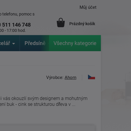
Můj účet
 telefonu, pomoc s
Prázdný košík
0
511 146 748
00 - 17:00 hod.
elář
Předsíně
Všechny kategorie
Zahrada
Značky
V
Výrobce:
Ahorn
oli vás okouzlí svým designem a mohutným
í buk - cink se strukturou dřeva v ...