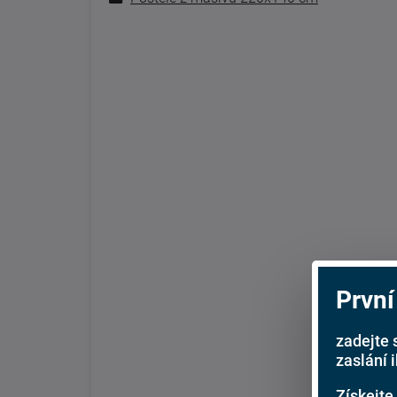
První
zadejte 
zaslání 
Získejte