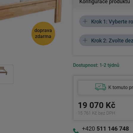
Konfigurace produktu
Krok 1: Vyberte 
doprava
zdarma
Krok 2: Zvolte de
Dostupnost:
1-2 týdnů
K tomuto p
19 070 Kč
15 761 Kč bez DPH
+420
511 146 748