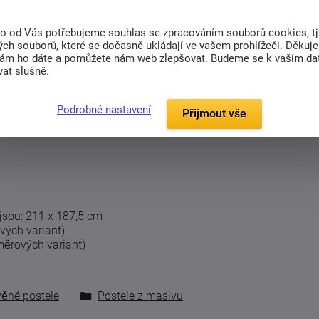
tní lak
.
hy
ve 4 pozicích. Nejnižší uložení roštu je 27,5
to od Vás potřebujeme souhlas se zpracováním souborů cookies, tj
ě.
ch souborů, které se dočasně ukládají ve vašem prohlížeči. Děkuj
nám ho dáte a pomůžete nám web zlepšovat. Budeme se k vašim d
najdete v sekci
matrace
, rošty pak naleznete v
at slušně.
tele (bez matrace, roštu a stolku)!
toru.
Úložný prostor je fixován ke konstrukci
Podrobné nastavení
Přijmout vše
n.
jsou: 211 x 187,5 cm
vých variant)
měrových variant)
věné postele
Postele z masivu