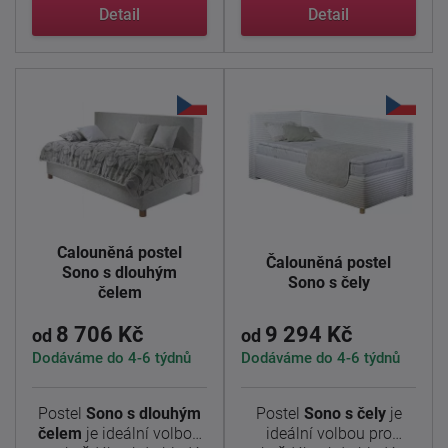
...
...
Detail
Detail
Čalouněná postel
Čalouněná postel
Sono s dlouhým
Sono s čely
čelem
8 706 Kč
9 294 Kč
od
od
Dodáváme do 4-6 týdnů
Dodáváme do 4-6 týdnů
Postel
Sono s dlouhým
Postel
Sono s čely
je
čelem
je ideální volbou
ideální volbou pro