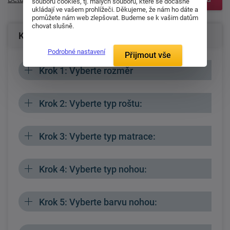
souborů cookies, tj. malých souborů, které se dočasně
ukládají ve vašem prohlížeči. Děkujeme, že nám ho dáte a
pomůžete nám web zlepšovat. Budeme se k vašim datům
chovat slušně.
Konfigurace produktu
Podrobné nastavení
Přijmout vše
Krok 1: Vyberte rozměr
Krok 2: Vyberte typ roštu:
Krok 3: Vyberte typ matrace:
Krok 4: Vyberte typ nohou:
Krok 5: Vyberte barvu nohou: