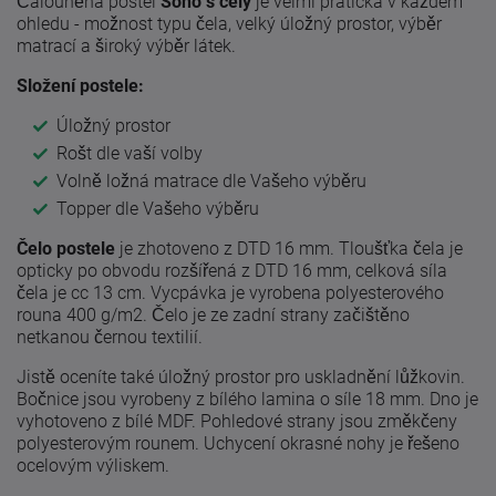
Čalouněná postel
Sono s čely
je velmi pratická v každém
ohledu - možnost typu čela, velký úložný prostor, výběr
matrací a široký výběr látek.
Složení postele:
Úložný prostor
Rošt dle vaší volby
Volně ložná matrace dle Vašeho výběru
Topper dle Vašeho výběru
Čelo postele
je zhotoveno z DTD 16 mm. Tloušťka čela je
opticky po obvodu rozšířená z DTD 16 mm, celková síla
čela je cc 13 cm. Vycpávka je vyrobena polyesterového
rouna 400 g/m2. Čelo je ze zadní strany začištěno
netkanou černou textilií.
Jistě oceníte také úložný prostor pro uskladnění lůžkovin.
Bočnice jsou vyrobeny z bílého lamina o síle 18 mm. Dno je
vyhotoveno z bílé MDF. Pohledové strany jsou změkčeny
polyesterovým rounem. Uchycení okrasné nohy je řešeno
ocelovým výliskem.