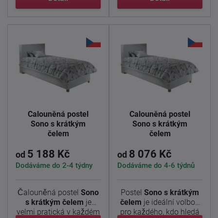
Čalouněná postel
Čalouněná postel
Sono s krátkým
Sono s krátkým
čelem
čelem
5 188 Kč
8 076 Kč
od
od
Dodáváme do 2-4 týdny
Dodáváme do 4-6 týdnů
Čalouněná postel
Sono
Postel
Sono s krátkým
s krátkým čelem
je
čelem
je ideální volbou
velmi pratická v každém
pro každého, kdo hledá