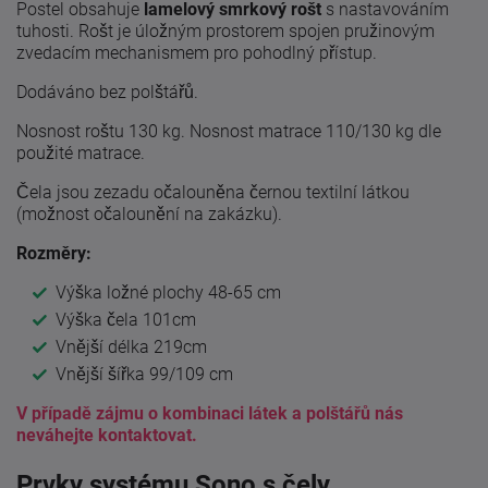
Postel obsahuje
lamelový smrkový rošt
s nastavováním
tuhosti. Rošt je úložným prostorem spojen pružinovým
zvedacím mechanismem pro pohodlný přístup.
Dodáváno bez polštářů.
Nosnost roštu 130 kg. Nosnost matrace 110/130 kg dle
použité matrace.
Čela jsou zezadu očalouněna černou textilní látkou
(možnost očalounění na zakázku).
Rozměry:
Výška ložné plochy 48-65 cm
Výška čela 101cm
Vnější délka 219cm
Vnější šířka 99/109 cm
V případě zájmu o kombinaci látek a polštářů nás
neváhejte kontaktovat.
Prvky systému Sono s čely