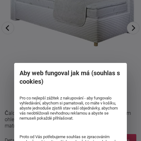
Aby web fungoval jak má (souhlas s
cookies)
Pro co nejlepší zážitek z nakupování - aby fungovalo
vyhledávání, abychom si pamatovali, co máte v košíku,
abyste jednoduše zjistili stav vaší objednávky, abychom
Čalouněná postel Sono s čely je velmi pratická v každém
vás neobtěžovali nevhodnou reklamou a abyste se
nemuseli pokaždé přihlašovat.
ohledu - možnost typu čela, velký úložný prostor, výběr
matrací a široký výběr ...
Proto od Vás potřebujeme souhlas se zpracováním
Detailní popis
Zobrazit prvky systému