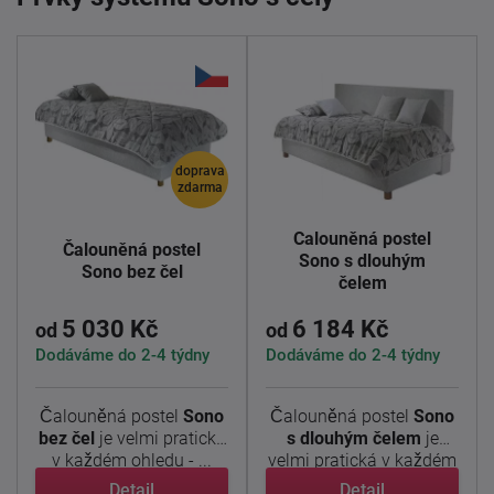
doprava
zdarma
Čalouněná postel
Čalouněná postel
Sono s dlouhým
Sono bez čel
čelem
5 030 Kč
6 184 Kč
od
od
Dodáváme do 2-4 týdny
Dodáváme do 2-4 týdny
Čalouněná postel
Sono
Čalouněná postel
Sono
bez čel
je velmi pratická
s dlouhým čelem
je
v každém ohledu - ...
velmi pratická v každém
...
Detail
Detail