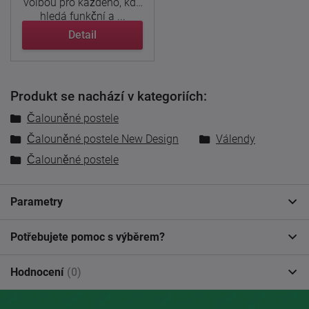
volbou pro každého, kdo
hledá funkční a ...
Detail
Produkt se nachází v kategoriích:
Čalouněné postele
Čalouněné postele New Design
Válendy
Čalouněné postele
Parametry
Potřebujete pomoc s výběrem?
Hodnocení
(0)