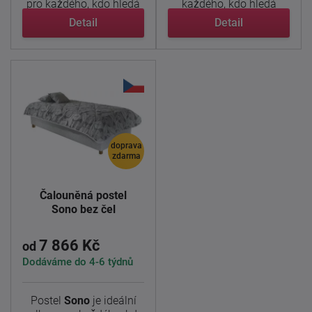
pro každého, kdo hledá
každého, kdo hledá
...
funkční a ...
Detail
Detail
doprava
zdarma
Čalouněná postel
Sono bez čel
7 866 Kč
od
Dodáváme do 4-6 týdnů
Postel
Sono
je ideální