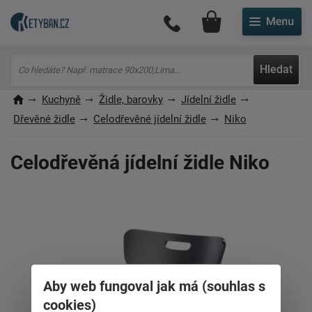
Můj účet
Hledat
Kuchyně
Židle, barovky
Jídelní židle
Dřevěné židle
Celodřevěné jídelní židle
Niko
Celodřevěná jídelní židle Niko
Aby web fungoval jak má (souhlas s
cookies)