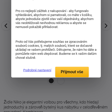
Pro co nejlepší zážitek z nakupování - aby fungovalo
vyhledávání, abychom si pamatovali, co máte v košíku,
abyste jednoduše zjistili stav vaší objednávky, abychom
vás neobtěžovali nevhodnou reklamou a abyste se
nemuseli pokaždé přihlašovat.
Proto od Vás potřebujeme souhlas se zpracováním
souborů cookies, tj. malých souborů, které se dočasně
ukládají ve vašem prohlížeči. Děkujeme, že nám ho dáte a
pomůžete nám web zlepšovat. Budeme se k vašim datům
chovat slušně.
Podrobné nastavení
Přijmout vše
Židle Niko je elegantní volbou pro všechny, kdo hledají
jednoduchý a zároveň bytelný kus nábytku v celodřevěném