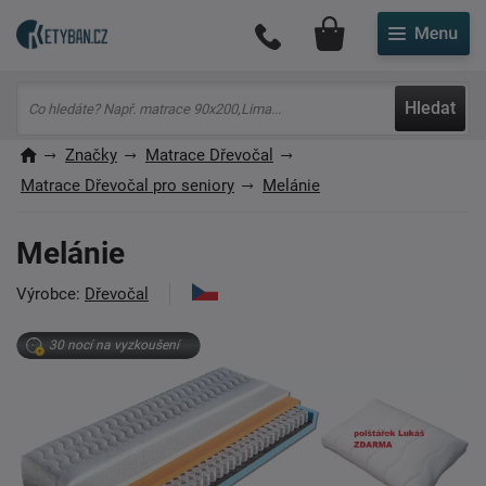
Můj účet
Hledat
Značky
Matrace Dřevočal
Matrace Dřevočal pro seniory
Melánie
Melánie
Výrobce:
Dřevočal
30 nocí na vyzkoušení