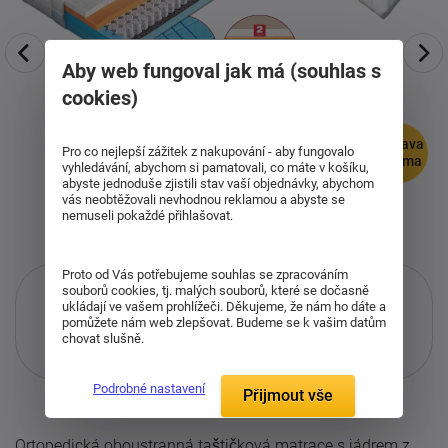
Aby web fungoval jak má (souhlas s
cookies)
doprava
Pro co nejlepší zážitek z nakupování - aby fungovalo
zdarma
vyhledávání, abychom si pamatovali, co máte v košíku,
abyste jednoduše zjistili stav vaší objednávky, abychom
vás neobtěžovali nevhodnou reklamou a abyste se
nemuseli pokaždé přihlašovat.
Proto od Vás potřebujeme souhlas se zpracováním
souborů cookies, tj. malých souborů, které se dočasně
ukládají ve vašem prohlížeči. Děkujeme, že nám ho dáte a
pomůžete nám web zlepšovat. Budeme se k vašim datům
chovat slušně.
Pouze při nákupu přes ketyban.cz
Více informací
o službě.
Podrobné nastavení
Přijmout vše
Ortopedická oboustranná taštičková matrace s jádrem z