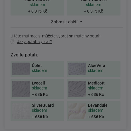
skladem
skladem
+ 8 315 Kč
+ 8 315 Kč
Zobrazit další
U této matrace si můžete vybrat snímatelný potah.
Jaký potah vybrat?
Zvolte potah:
Úplet
AloeVera
skladem
skladem
Lyocell
Medicott
skladem
skladem
+ 636 Kč
+ 636 Kč
SilverGuard
Levandule
skladem
skladem
+ 636 Kč
+ 636 Kč