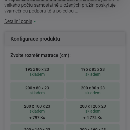
velkého počtu samostatně uložených pružin poskytuje
výjimečnou podporu těla po celou ...
Detailní popis
Konfigurace produktu
Zvolte rozměr matrace (cm):
195 x 80 x 23
195 x 85 x 23
skladem
skladem
200 x 80 x 23
200 x 90 x 23
skladem
skladem
200 x 100 x 23
200 x 120 x 23
skladem
skladem
+ 797 Kč
+ 4 772 Kč
200 x 140 x 23
200 x 160 x 23