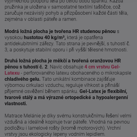
výjimečnou podporu těla po celou dobu spánku. Každá
pružinka je uložena v samostatné textilní taštičce, což
zaručuje nezávislý pohyb a přizpůsobení každé části těla,
zejména v oblasti páteře a ramen.
Modrá ložná plocha je tvořena HR studenou pěnou
s
vysokou
hustotou 40 kg/m³,
která je opatřena
antidekubitními zářezy. Tato strana je pevnější, s tuhostí č.
3, a poskytuje stabilní oporu i při vyšší tělesné hmotnosti.
Druhá ložná plocha je měkčí a tvořená oranžovou HR
pěnou s tuhostí č. 2
. Navíc obsahuje
4 cm vrstvu Gel-
Latexu
- perforovaného latexu obohaceného o mikrokapsle
chladivého gelu.
Tato unikátní kombinace zajišťuje
výbornou cirkulaci vzduchu, reguluje vlhkost a přináší
příjemné osvěžení během spánku.
Gel-Latex je flexibilní,
tvarově stálý a má výrazné ortopedické a hypoalergenní
vlastnosti.
Matrace Melánie je díky svému konstrukčnímu řešení velmi
vzdušná a ideálně kopíruje tvar páteře. Vhodná na pevnou
podložku i lamelové rošty (kromě motorových). Vrchní
vrstvy jsou ekologicky lepeny vodním lepidlem.