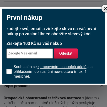
30 nocí na vyzkoušení
První nákup
Ujistěte se, že jste si vybrali správně
Doprava ZDARMA
zadejte svůj email a získejte slevu na váš první
nákup po zaslání ihned obdržíte slevový kód.
Při nákupu nad 6 000 Kč
Získejte 100 Kč na váš nákup
Rádi poradíme s výběrem
Najděte vhodnou matraci
Odeslat
Rodinná firma
Souhlasím se
zpracováním osobních údajů
a s
S tradicí od roku 1991
přihlášením do zasílání newsletteru (max. 1
měsíčně).
Popis produktu
Ortopedická oboustranná taštičková matrace
s jádrem z
velkého počtu samostatně uložených pružin poskytuje