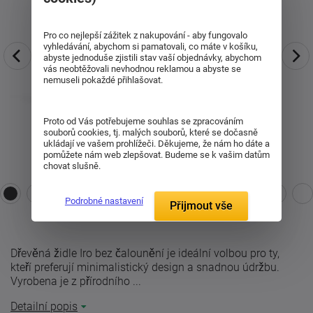
Pro co nejlepší zážitek z nakupování - aby fungovalo
vyhledávání, abychom si pamatovali, co máte v košíku,
abyste jednoduše zjistili stav vaší objednávky, abychom
vás neobtěžovali nevhodnou reklamou a abyste se
nemuseli pokaždé přihlašovat.
Proto od Vás potřebujeme souhlas se zpracováním
souborů cookies, tj. malých souborů, které se dočasně
ukládají ve vašem prohlížeči. Děkujeme, že nám ho dáte a
pomůžete nám web zlepšovat. Budeme se k vašim datům
chovat slušně.
Podrobné nastavení
Přijmout vše
Dřevěná židle Iro bez čalounění je ideální volbou pro ty,
kteří preferují minimalistický design a snadnou údržbu.
Vyrobena je z přírodního ...
Detailní popis