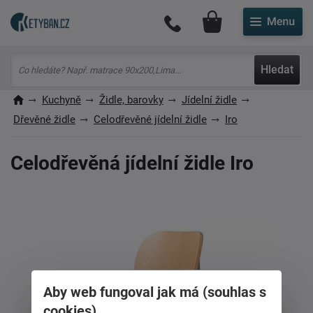
Můj účet
Hledat
Kuchyně
Židle, barovky
Jídelní židle
Dřevěné židle
Celodřevěné jídelní židle
Iro
Celodřevěná jídelní židle Iro
Aby web fungoval jak má (souhlas s
cookies)