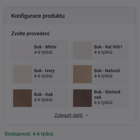
Konfigurace produktu
Zvolte provedení:
Buk - White
Buk - Ral 9001
4-6 týdnů
4-6 týdnů
Buk - Ivory
Buk - Natural
4-6 týdnů
4-6 týdnů
Buk - Stained
Buk - Oak
oak
4-6 týdnů
4-6 týdnů
Zobrazit další
Dostupnost:
4-6 týdnů