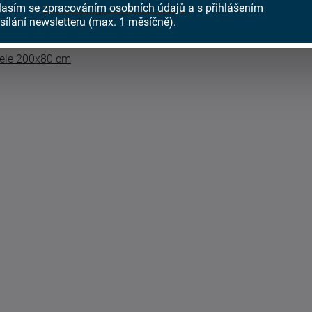
lasím se
zpracováním osobních údajů
a s přihlášením
 vybrat variantu přesně podle vašich představ.
sílání newsletteru (max. 1 měsíčně).
ele 200x80 cm