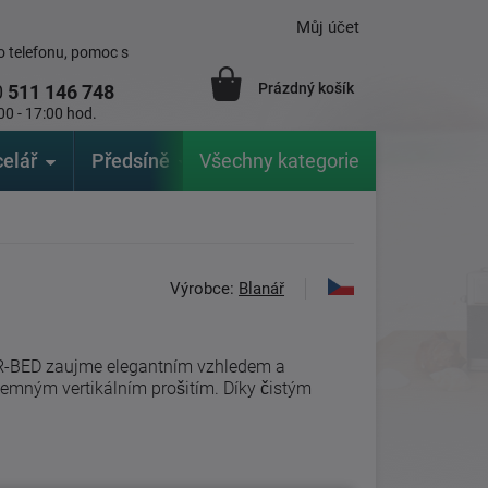
Můj účet
 telefonu, pomoc s
Prázdný košík
0
511 146 748
00 - 17:00 hod.
elář
Předsíně
Všechny kategorie
Zahrada
Značky
V
Výrobce:
Blanář
-BED zaujme elegantním vzhledem a
emným vertikálním prošitím. Díky čistým