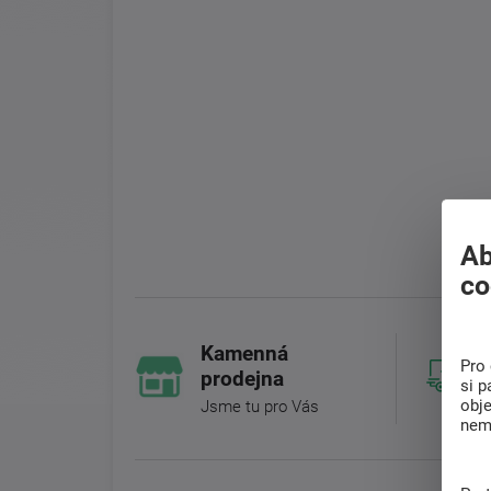
Ab
co
Kamenná
Pro 
prodejna
si p
obj
Jsme tu pro Vás
nem