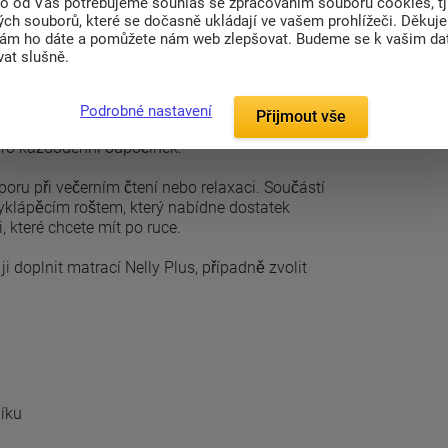
to od Vás potřebujeme souhlas se zpracováním souborů cookies, tj
ch souborů, které se dočasně ukládají ve vašem prohlížeči. Děkuj
(0)
nám ho dáte a pomůžete nám web zlepšovat. Budeme se k vašim d
at slušně.
gantním vzhledem a výrazným vysokým čelem
Podrobné nastavení
Přijmout vše
iniím a modernímu designu se snadno stane
pro každodenní odpočinek.
ru při večerním čtení nebo relaxaci. Součástí
 vyklápěcím roštem, který nabídne dostatek
i, které chcete mít po ruce.
i doplnit matrací Nelly Plus, případně zvolit
íku