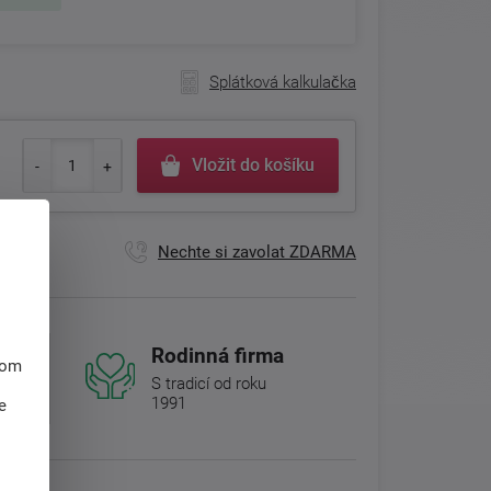
Splátková kalkulačka
Vložit do košíku
Nechte si zavolat ZDARMA
Rodinná firma
hom
S tradicí od roku
1991
e