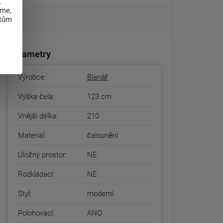
.
eme,
atům
Parametry
Výrobce:
Blanář
Výška čela:
123 cm
Vnější délka:
210
Materiál:
čalounění
Úložný prostor:
NE
Rozkládací:
NE
Styl:
moderní
Polohovací:
ANO