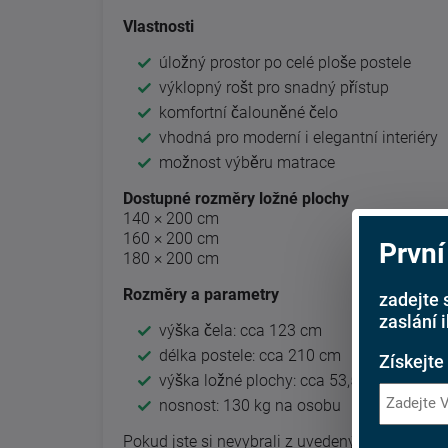
Vlastnosti
úložný prostor po celé ploše postele
výklopný rošt pro snadný přístup
komfortní čalouněné čelo
vhodná pro moderní i elegantní interiéry
možnost výběru matrace
Dostupné rozměry ložné plochy
140 × 200 cm
160 × 200 cm
První
180 × 200 cm
Rozměry a parametry
zadejte 
zaslání 
výška čela: cca 123 cm
délka postele: cca 210 cm
Získejte
výška ložné plochy: cca 53,5 cm
nosnost: 130 kg na osobu
Pokud jste si nevybrali z uvedených látek, ne