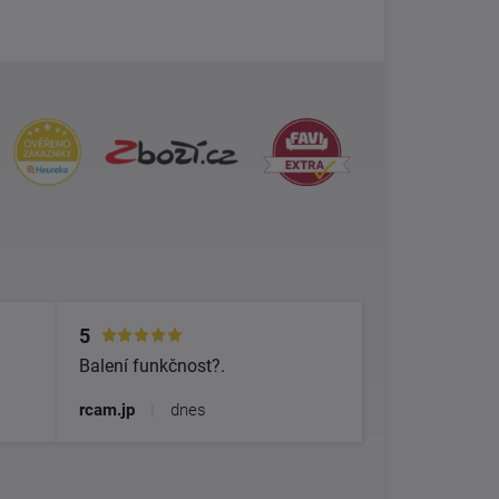
5
Balení funkčnost?.
rcam.jp
|
dnes