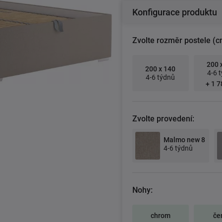
Konfigurace produktu
Zvolte rozměr postele (c
200 
200 x 140
4-6 
4-6 týdnů
+ 1 7
Zvolte provedení:
Malmo new 8
4-6 týdnů
Nohy:
chrom
če