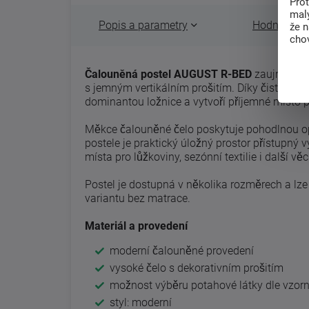
Pro
malý
Popis a parametry
Hodnocení 
že 
chov
Čalouněná postel AUGUST R-BED
zaujme ele
s jemným vertikálním prošitím. Díky čistým l
dominantou ložnice a vytvoří příjemné místo 
Měkce čalouněné čelo poskytuje pohodlnou opo
postele je praktický úložný prostor přístupný
místa pro lůžkoviny, sezónní textilie i další věc
Postel je dostupná v několika rozměrech a lze j
variantu bez matrace.
Materiál a provedení
moderní čalouněné provedení
vysoké čelo s dekorativním prošitím
možnost výběru potahové látky dle vzorn
styl: moderní