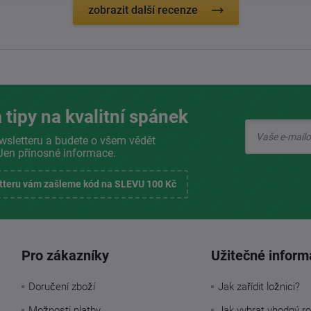
zobrazit další recenze
 tipy na kvalitní spánek
wsletteru a budete o všem vědět
Jen přínosné informace.
etteru vám zašleme kód na SLEVU 100 Kč
Pro zákazníky
Užitečné inform
Doručení zboží
Jak zařídit ložnici?
Možnosti platby
Jak vybrat vhodný ro