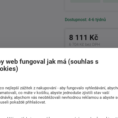
Dostupnost:
4-6 týdnů
8 111 Kč
6 704 Kč bez DPH
+420
511 146 748
y web fungoval jak má (souhlas s
Po-Pá 8:00 - 17:00 hod.
okies)
Doprava
Rádi poradíme s
ZDARMA
co nejlepší zážitek z nakupování - aby fungovalo vyhledávání, abyc
výběrem
amatovali, co máte v košíku, abyste jednoduše zjistili stav vaší
Při nákupu nad 6 000
ednávky, abychom vás neobtěžovali nevhodnou reklamou a abyste s
Najděte vhodnou matraci
Kč
useli pokaždé přihlašovat.