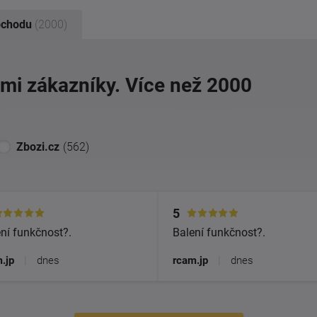
bchodu
(2000)
imi zákazníky. Více než 2000
Zbozi.cz
(562)
5
ní funkčnost?.
Balení funkčnost?.
.jp
|
dnes
rcam.jp
|
dnes