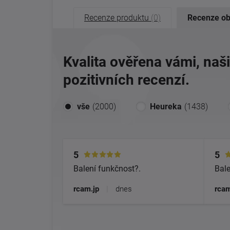
Recenze produktu
(0)
Recenze o
Kvalita ověřena vámi, naš
pozitivních recenzí.
vše
(2000)
Heureka
(1438)
5
5
Balení funkčnost?.
Bale
rcam.jp
|
dnes
rcam