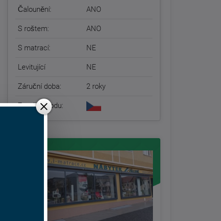
Čalounění:
ANO
S roštem:
ANO
S matrací:
NE
Levitující
NE
Záruční doba:
2 roky
Země původu: