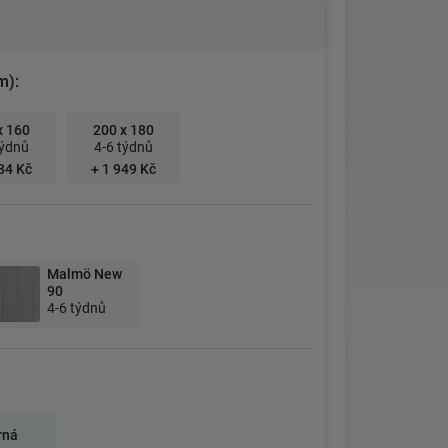
m):
x 160
200 x 180
týdnů
4-6 týdnů
84 Kč
+ 1 949 Kč
Malmö New
90
4-6 týdnů
rná