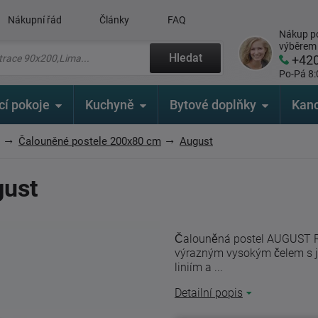
Nákupní řád
Články
FAQ
Nákup po
výběrem
Hledat
+42
Po-Pá 8:
cí pokoje
Kuchyně
Bytové doplňky
Kanc
Čalouněné postele 200x80 cm
August
gust
Čalouněná postel AUGUST R
výrazným vysokým čelem s j
liniím a ...
Detailní popis