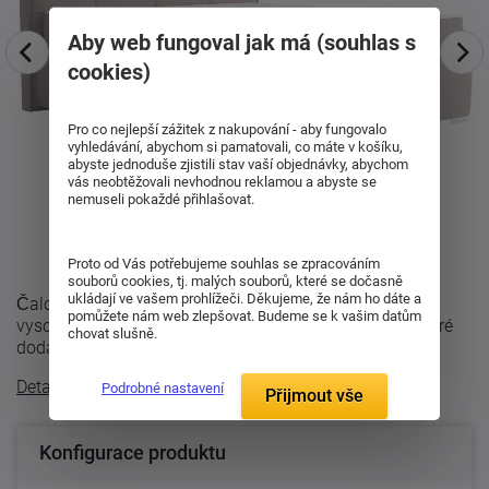
Aby web fungoval jak má (souhlas s
cookies)
Pro co nejlepší zážitek z nakupování - aby fungovalo
vyhledávání, abychom si pamatovali, co máte v košíku,
abyste jednoduše zjistili stav vaší objednávky, abychom
vás neobtěžovali nevhodnou reklamou a abyste se
nemuseli pokaždé přihlašovat.
Proto od Vás potřebujeme souhlas se zpracováním
souborů cookies, tj. malých souborů, které se dočasně
ukládají ve vašem prohlížeči. Děkujeme, že nám ho dáte a
Čalouněná postel IRUMA BOXBED zaujme výrazným
pomůžete nám web zlepšovat. Budeme se k vašim datům
vysokým čelem s pravidelným čtvercovým prošitím, které
chovat slušně.
dodává celé posteli elegantní a moderní ...
Detailní popis
Podrobné nastavení
Přijmout vše
Konfigurace produktu