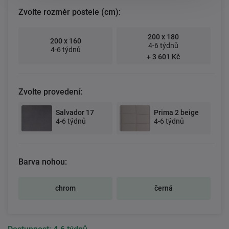
Zvolte rozměr postele (cm):
200 x 180
200 x 160
4-6 týdnů
4-6 týdnů
+ 3 601 Kč
Zvolte provedení:
Salvador 17
Prima 2 beige
4-6 týdnů
4-6 týdnů
Barva nohou:
chrom
černá