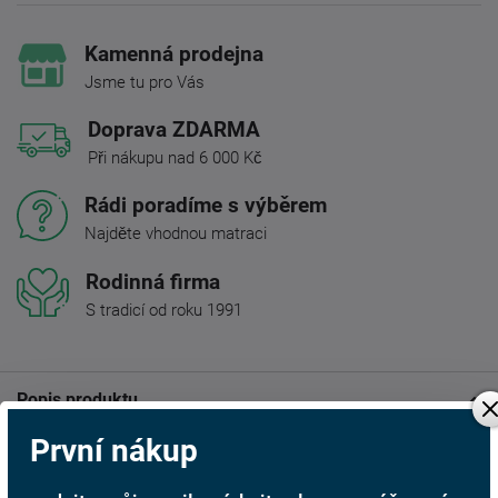
Kamenná prodejna
Jsme tu pro Vás
Doprava ZDARMA
Při nákupu nad 6 000 Kč
Rádi poradíme s výběrem
Najděte vhodnou matraci
Rodinná firma
S tradicí od roku 1991
Popis produktu
První nákup
Čalouněná postel TOKIO
R-BED zaujme elegantním
vysokým čelem s výrazným dekorativním prošitím