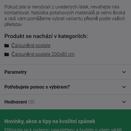
Pokud jste si nevybrali z uvedených látek, neváhejte nás
kontaktovat. Nabídka potahových materiálů je velmi široká
a rádi vám pomůžeme vybrat variantu přesně podle vašich
představ.
Produkt se nachází v kategoriích:
Čalouněné postele
Čalouněné postele 200x80 cm
Parametry
Potřebujete pomoc s výběrem?
Hodnocení
(0)
Novinky, akce a tipy na kvalitní spánek
Přihlaste se k našemu newsletteru a budete o všem vědět