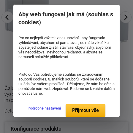
Aby web fungoval jak má (souhlas s
cookies)
Pro co nejlepší zážitek z nakupování - aby fungovalo
vyhledávání, abychom si pamatovali, co máte v košíku,
abyste jednoduše zjistili stav vaší objednávky, abychom
vás neobtěžovali nevhodnou reklamou a abyste se
nemuseli pokaždé přihlašovat.
Proto od Vás potřebujeme souhlas se zpracováním
souborů cookies, tj. malých souborů, které se dočasně
ukládají ve vašem prohlížeči. Děkujeme, že nám ho dáte a
Čalouněná postel TOKIO R-BED zaujme elegantním
pomůžete nám web zlepšovat. Budeme se k vašim datům
chovat slušně.
vysokým čelem s výrazným dekorativním prošitím
inspirovaným klasickým chesterfield stylem. ...
Podrobné nastavení
Přijmout vše
Detailní popis
Konfigurace produktu