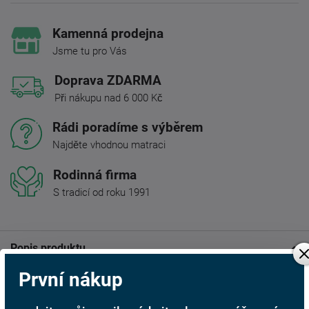
Kamenná prodejna
Jsme tu pro Vás
Doprava ZDARMA
Při nákupu nad 6 000 Kč
Rádi poradíme s výběrem
Najděte vhodnou matraci
Rodinná firma
S tradicí od roku 1991
Popis produktu
První nákup
Čalouněná postel TOKIO
R-BED zaujme elegantním
vysokým čelem s výrazným dekorativním prošitím