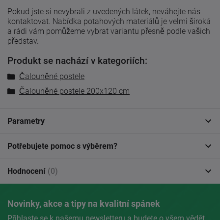
Pokud jste si nevybrali z uvedených látek, neváhejte nás
kontaktovat. Nabídka potahových materiálů je velmi široká
a rádi vám pomůžeme vybrat variantu přesně podle vašich
představ.
Produkt se nachází v kategoriích:
Čalouněné postele
Čalouněné postele 200x120 cm
Parametry
Potřebujete pomoc s výběrem?
Hodnocení
(0)
Novinky, akce a tipy na kvalitní spánek
Přihlaste se k našemu newsletteru a budete o všem vědět