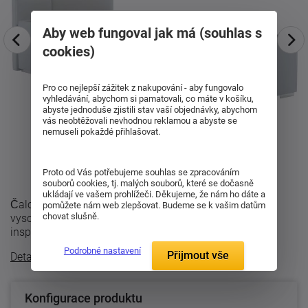
Aby web fungoval jak má (souhlas s
cookies)
Pro co nejlepší zážitek z nakupování - aby fungovalo
vyhledávání, abychom si pamatovali, co máte v košíku,
abyste jednoduše zjistili stav vaší objednávky, abychom
vás neobtěžovali nevhodnou reklamou a abyste se
nemuseli pokaždé přihlašovat.
Proto od Vás potřebujeme souhlas se zpracováním
souborů cookies, tj. malých souborů, které se dočasně
ukládají ve vašem prohlížeči. Děkujeme, že nám ho dáte a
Čalouněná postel TOKIO R-BED zaujme elegantním
pomůžete nám web zlepšovat. Budeme se k vašim datům
chovat slušně.
vysokým čelem s výrazným dekorativním prošitím
inspirovaným klasickým chesterfield stylem. ...
Podrobné nastavení
Přijmout vše
Detailní popis
Konfigurace produktu