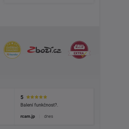
5
Balení funkčnost?.
rcam.jp
|
dnes