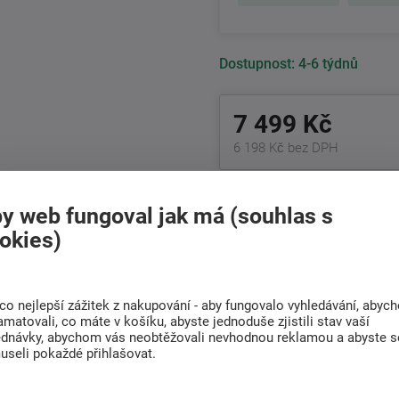
Dostupnost:
4-6 týdnů
7 499 Kč
6 198 Kč bez DPH
+420
511 146 748
y web fungoval jak má (souhlas s
Po-Pá 8:00 - 17:00 hod.
okies)
Doprava
Rádi poradíme s
ZDARMA
výběrem
co nejlepší zážitek z nakupování - aby fungovalo vyhledávání, abyc
Při nákupu nad 6 000
amatovali, co máte v košíku, abyste jednoduše zjistili stav vaší
Najděte vhodnou matraci
Kč
ednávky, abychom vás neobtěžovali nevhodnou reklamou a abyste s
useli pokaždé přihlašovat.