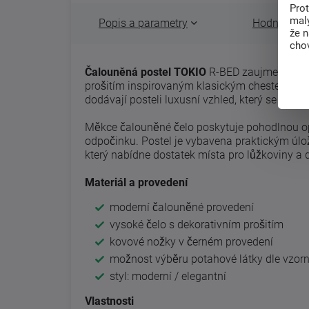
Pro
malý
Popis a parametry
Hodnocení 
že 
chov
Čalouněná postel TOKIO
R-BED zaujme elega
prošitím inspirovaným klasickým chesterfield 
dodávají posteli luxusní vzhled, který se sna
Měkce čalouněné čelo poskytuje pohodlnou opor
odpočinku. Postel je vybavena praktickým úlo
který nabídne dostatek místa pro lůžkoviny a da
Materiál a provedení
moderní čalouněné provedení
vysoké čelo s dekorativním prošitím
kovové nožky v černém provedení
možnost výběru potahové látky dle vzorn
styl: moderní / elegantní
Vlastnosti