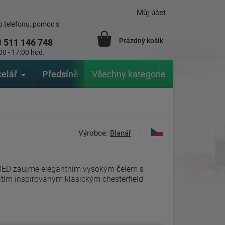
Můj účet
 telefonu, pomoc s
Prázdný košík
0
511 146 748
00 - 17:00 hod.
elář
Předsíně
Všechny kategorie
Zahrada
Značky
V
Výrobce:
Blanář
BED zaujme elegantním vysokým čelem s
tím inspirovaným klasickým chesterfield