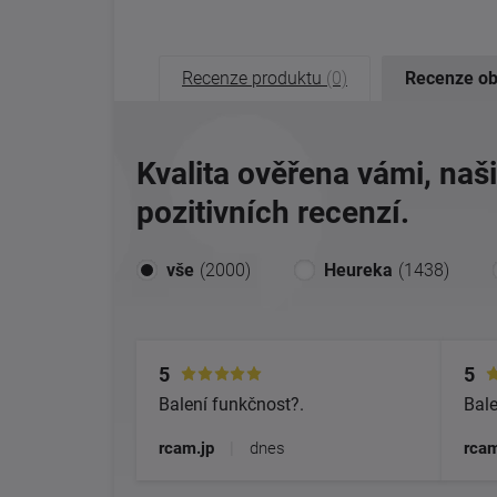
Recenze produktu
(0)
Recenze o
Kvalita ověřena vámi, naš
pozitivních recenzí.
vše
(2000)
Heureka
(1438)
5
5
Balení funkčnost?.
Bale
rcam.jp
|
dnes
rcam