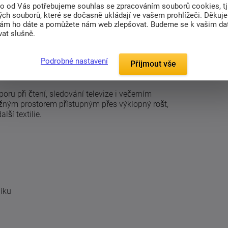
to od Vás potřebujeme souhlas se zpracováním souborů cookies, tj
ch souborů, které se dočasně ukládají ve vašem prohlížeči. Děkuj
(0)
nám ho dáte a pomůžete nám web zlepšovat. Budeme se k vašim d
at slušně.
ntním vysokým čelem s výrazným dekorativním
Podrobné nastavení
stylem. Jemně zaoblené tvary a pravidelný vzor
Přijmout vše
dno stane dominantou moderní ložnice.
u při čtení, sledování televize i večerním
žným prostorem přístupným přes výklopný rošt,
lší textilie.
íku