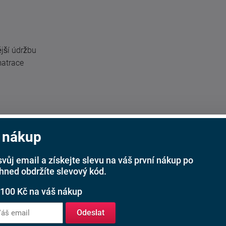
jší údržbu
matrace
 nákup
svůj email a získejte slevu na váš první nákup po
ihned obdržíte slevový kód.
 100 Kč na váš nákup
Odeslat
teří hledají elegantní čalouněnou postel s