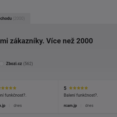
bchodu
(2000)
imi zákazníky. Více než 2000
Zbozi.cz
(562)
5
ní funkčnost?.
Balení funkčnost?.
.jp
|
dnes
rcam.jp
|
dnes