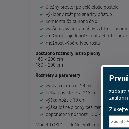
úložný prostor po celé ploše postele
výklopný rošt pro snadný přístup
komfortní čalouněné čelo
vyšší nožky pro vzdušný vzhled a snadně
možnost objednání s matrací nebo bez 
možnost výběru typu roštu
Dostupné rozměry ložné plochy
160 × 200 cm
180 × 200 cm
Rozměry a parametry
První
výška čela: cca 124 cm
zadejte 
délka postele: cca 213 cm
zaslání 
výška nožek: 10 cm
výška ložné plochy bez matrace: 37,5cm
Získejte
doporučená nosnost: 130 kg na osobu
Model TOKIO je ideální volbou pro zákazníky, k