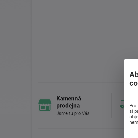
Ab
co
Kamenná
prodejna
Pro 
si p
Jsme tu pro Vás
obj
nem