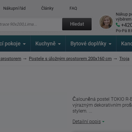
Nákupní řád
Články
FAQ
Nákup po
výběrem
Hledat
+42
Po-Pá 8:
cí pokoje
Kuchyně
Bytové doplňky
Kanc
 prostorem
Postele s úložným prostorem 200x160 cm
Troja
Čalouněná postel TOKIO R-
výrazným dekorativním proši
stylem. ...
Detailní popis