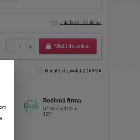
Splátková kalkulačka
Vložit do košíku
Nechte si zavolat ZDARMA
Rodinná firma
hom
S tradicí od roku
1991
e