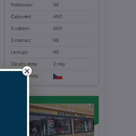
Polohovací:
NE
Čalounění:
ANO
S roštem:
ANO
S matrací:
NE
Levitující
NE
Záruční doba:
2 roky
Země původu: