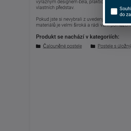
výrazným designem čela, praktickým úložným
vlastních představ.
Souh
do za
Pokud jste si nevybrali z uvedených látek, ne
materiálů je velmi široká a rádi vám pomůžeme
Produkt se nachází v kategoriích:
Čalouněné postele
Postele s úlož