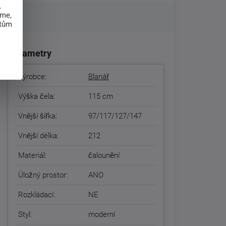
.
eme,
atům
Parametry
Výrobce:
Blanář
Výška čela:
115 cm
Vnější šířka:
97/117/127/147
Vnější délka:
212
Materiál:
čalounění
Úložný prostor:
ANO
Rozkládací:
NE
Styl:
moderní