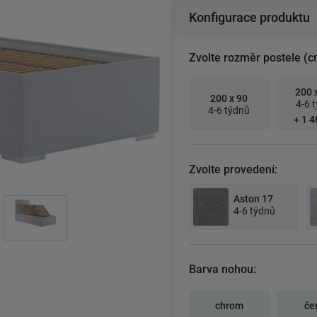
Konfigurace produktu
Zvolte rozměr postele (c
200 
200 x 90
4-6 
4-6 týdnů
+ 1 4
Zvolte provedení:
Aston 17
4-6 týdnů
Barva nohou:
chrom
če