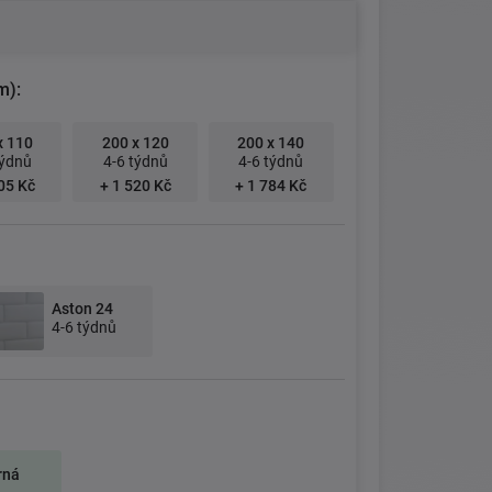
m):
x 110
200 x 120
200 x 140
týdnů
4-6 týdnů
4-6 týdnů
05 Kč
+ 1 520 Kč
+ 1 784 Kč
Aston 24
4-6 týdnů
rná