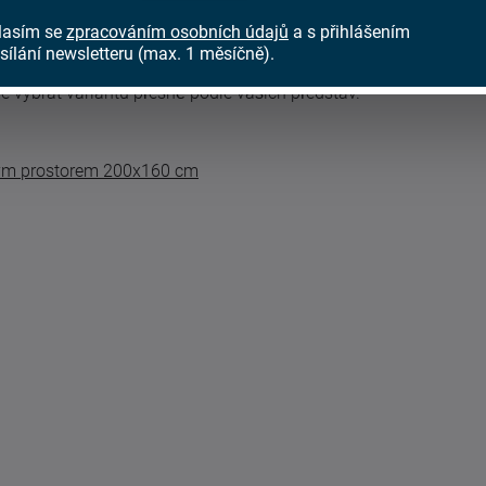
 prostorem a možností přizpůsobení podle
lasím se
zpracováním osobních údajů
a s přihlášením
sílání newsletteru (max. 1 měsíčně).
váhejte nás kontaktovat. Nabídka potahových
 vybrat variantu přesně podle vašich představ.
ným prostorem 200x160 cm