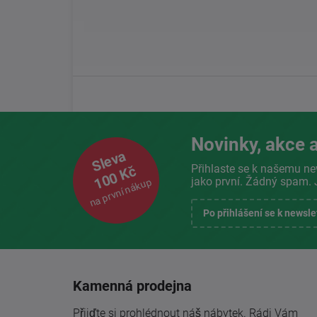
Novinky, akce a
Sleva
Přihlaste se k našemu ne
100 Kč
jako první. Žádný spam. 
na první nákup
Po přihlášení se k newsl
Kamenná prodejna
Přijďte si prohlédnout náš nábytek. Rádi Vám