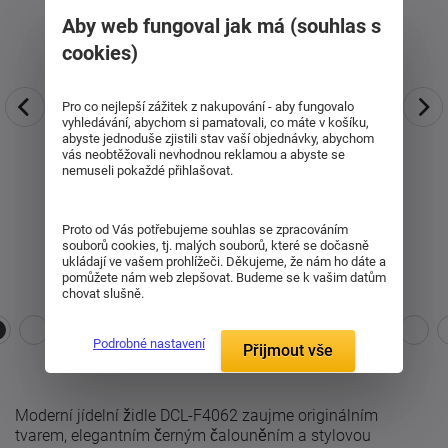
Aby web fungoval jak má (souhlas s
cookies)
Pro co nejlepší zážitek z nakupování - aby fungovalo
vyhledávání, abychom si pamatovali, co máte v košíku,
abyste jednoduše zjistili stav vaší objednávky, abychom
vás neobtěžovali nevhodnou reklamou a abyste se
nemuseli pokaždé přihlašovat.
Proto od Vás potřebujeme souhlas se zpracováním
souborů cookies, tj. malých souborů, které se dočasně
ukládají ve vašem prohlížeči. Děkujeme, že nám ho dáte a
pomůžete nám web zlepšovat. Budeme se k vašim datům
chovat slušně.
Podrobné nastavení
Přijmout vše
Moderní jídelní židle DCL-F4062 zaujme originálním
tvarem, elegantním černým čalouněním a stylovou