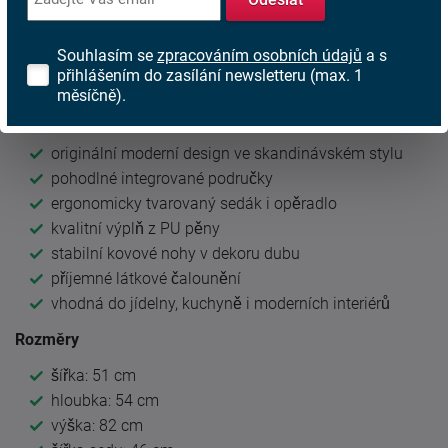
Stabilní kovové nohy v dekoru přírodního dřeva spojují
Souhlasím se
zpracováním osobních údajů
a s
moderní odolnost s hřejivým vzhledem masivu a dodávají
přihlášením do zasílání newsletteru (max. 1
židli lehký, elegantní charakter.
měsíčně).
Hlavní výhody
originální moderní design ve skandinávském stylu
pohodlné integrované područky
ergonomicky tvarovaný sedák i opěradlo
kvalitní výplň z PU pěny
stabilní kovové nohy v dekoru dubu
příjemné látkové čalounění
vhodná do jídelny, kuchyně i moderních interiérů
Rozměry
šířka: 51 cm
hloubka: 54 cm
výška: 82 cm