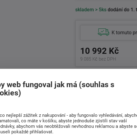
skladem
> 5ks
dodání do 1. 
K tomuto p
10 992 Kč
9 085 Kč bez DPH
+420
511 146 748
Po-Pá 8:00 - 17:00 hod.
y web fungoval jak má (souhlas s
okies)
Doprava
Rádi poradíme s
ZDARMA
výběrem
co nejlepší zážitek z nakupování - aby fungovalo vyhledávání, abyc
Při nákupu nad 6 000
amatovali, co máte v košíku, abyste jednoduše zjistili stav vaší
Najděte vhodnou matraci
Kč
ednávky, abychom vás neobtěžovali nevhodnou reklamou a abyste s
useli pokaždé přihlašovat.