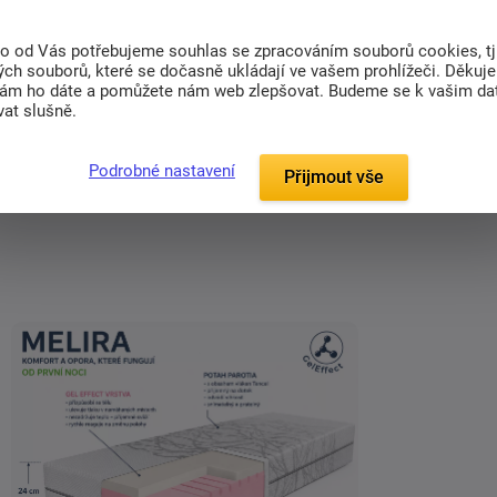
to od Vás potřebujeme souhlas se zpracováním souborů cookies, tj
(0)
ch souborů, které se dočasně ukládají ve vašem prohlížeči. Děkuj
nám ho dáte a pomůžete nám web zlepšovat. Budeme se k vašim d
at slušně.
edají skutečné měkoučké a poddajné provedneí
sto stabilní podporu páteře díky moderním
Podrobné nastavení
Přijmout vše
dravé prostředí pro spánek.