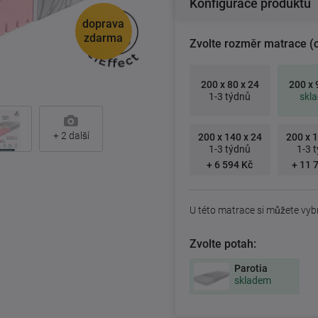
Konfigurace produktu
doprava
zdarma
Zvolte rozměr matrace (
200 x 80 x 24
200 x 
1-3 týdnů
skl
+
2
další
200 x 140 x 24
200 x 1
1-3 týdnů
1-3 
+ 6 594 Kč
+ 11 
U této matrace si můžete vyb
Zvolte potah:
Parotia
skladem