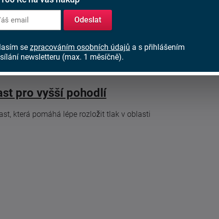
vysokou odolnost proti deformacím
Odeslat
komfortní pružnost při každém pohybu
lasím se
zpracováním osobních údajů
a s přihlášením
Právě spojení GelEffect vrstvy a HR jádra
sílání newsletteru (max. 1 měsíčně).
vytváří vyvážený pocit ležení, který ocení
většina uživatelů.
st pro vyšší pohodlí
t, která pomáhá lépe rozložit tlak v oblasti