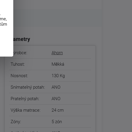
.
eme,
atům
Parametry
Výrobce:
Ahorn
Tuhost:
Měkká
Nosnost:
130 Kg
Snímatelný potah:
ANO
Pratelný potah:
ANO
Výška matrace:
24 cm
Zóny:
5 zón