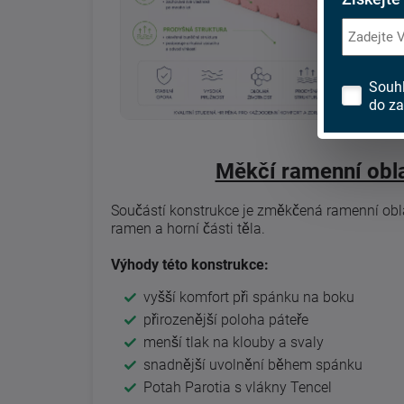
Souh
do za
Měkčí ramenní obla
Součástí konstrukce je změkčená ramenní oblas
ramen a horní části těla.
Výhody této konstrukce:
vyšší komfort při spánku na boku
přirozenější poloha páteře
menší tlak na klouby a svaly
snadnější uvolnění během spánku
Potah Parotia s vlákny Tencel