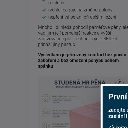
místech
rychle reaguje na změnu polohy
nepřehřívá se ani při delším ležení
Mnoho lidí hledá pohodlí paměťové pěny, al
vadí jim její pomalejší reakce a vyšší
zadržování tepla. Technologie GelEffect
přináší jiný přístup.
Výsledkem je přirozený komfort bez pocitu
zaboření a bez omezení pohybu během
spánku
První
zadejte 
zaslání 
Získejte