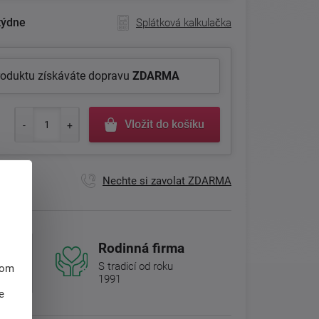
týdne
Splátková kalkulačka
roduktu získáváte dopravu
ZDARMA
Vložit do košíku
Nechte si zavolat ZDARMA
Rodinná firma
S tradicí od roku
hom
1991
e