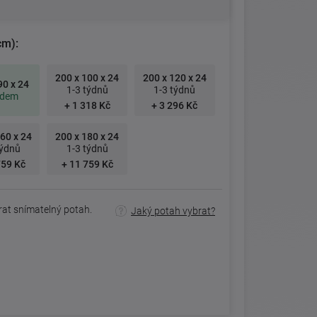
cm):
200 x 100 x 24
200 x 120 x 24
90 x 24
1-3 týdnů
1-3 týdnů
adem
+ 1 318 Kč
+ 3 296 Kč
60 x 24
200 x 180 x 24
týdnů
1-3 týdnů
759 Kč
+ 11 759 Kč
rat snímatelný potah.
Jaký potah vybrat?