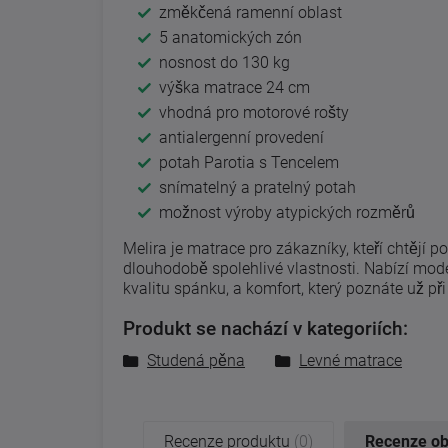
změkčená ramenní oblast
5 anatomických zón
nosnost do 130 kg
výška matrace 24 cm
vhodná pro motorové rošty
antialergenní provedení
potah Parotia s Tencelem
snímatelný a pratelný potah
možnost výroby atypických rozměrů
Melira je matrace pro zákazníky, kteří chtějí po
dlouhodobě spolehlivé vlastnosti. Nabízí mode
kvalitu spánku, a komfort, který poznáte už při
Produkt se nachází v kategoriích:
Studená pěna
Levné matrace
Recenze produktu
(0)
Recenze o