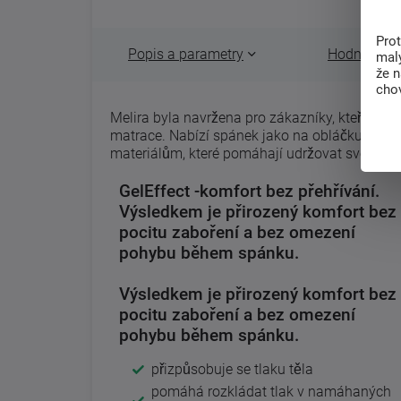
Pro
Popis a parametry
Hodnocení 
malý
že 
chov
Melira byla navržena pro zákazníky, kteří hl
matrace. Nabízí spánek jako na obláčku a pře
materiálům, které pomáhají udržovat svěží a z
GelEffect -komfort bez přehřívání.
Výsledkem je přirozený komfort bez
pocitu zaboření a bez omezení
pohybu během spánku.
Výsledkem je přirozený komfort bez
pocitu zaboření a bez omezení
pohybu během spánku.
přizpůsobuje se tlaku těla
pomáhá rozkládat tlak v namáhaných