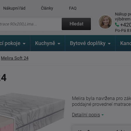
Nákupní řád
Články
FAQ
Nákup po
výběrem
Hledat
+42
Po-Pá 8:
cí pokoje
Kuchyně
Bytové doplňky
Kanc
Melira Soft 24
24
Melira byla navržena pro zák
poddajné provedneí matrace. 
Detailní popis