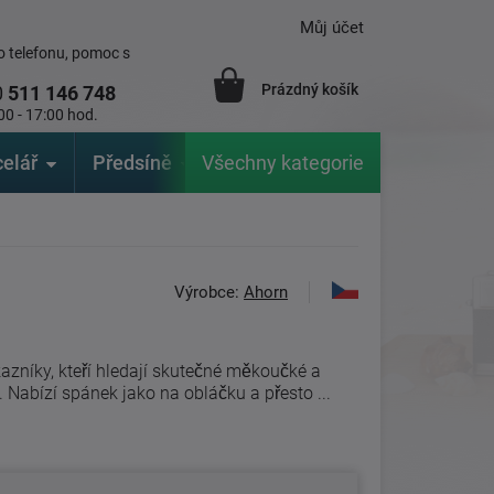
Můj účet
 telefonu, pomoc s
Prázdný košík
0
511 146 748
00 - 17:00 hod.
elář
Předsíně
Všechny kategorie
Zahrada
Značky
V
Výrobce:
Ahorn
azníky, kteří hledají skutečné měkoučké a
Nabízí spánek jako na obláčku a přesto ...