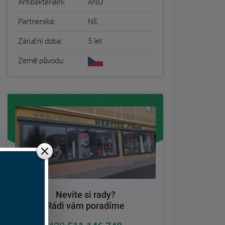
Antibakteriální:
ANO
Partnerská:
NE
Záruční doba:
5 let
Země původu:
Nevíte si rady?
Rádi vám poradíme