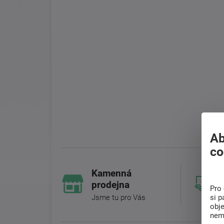
Ab
co
Kamenná
prodejna
Pro 
si p
Jsme tu pro Vás
obj
nem