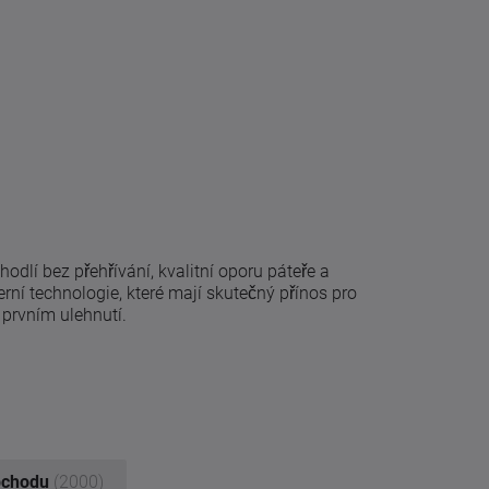
hodlí bez přehřívání, kvalitní oporu páteře a
rní technologie, které mají skutečný přínos pro
 prvním ulehnutí.
bchodu
(2000)