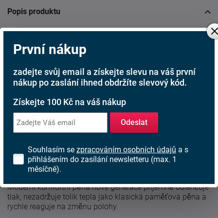
Popis produktu
Vrchní vrstva GelEffect příjemně odlehčuje tlak,
podporuje
První nákup
svěžejší klima během spánku a rychle reaguje na změnu
polohy. Díky tomu se v matraci zbytečně neboříte a snadno
se na ní otáčíte.
zadejte svůj email a získejte slevu na váš první
nákup po zaslání ihned obdržíte slevový kód.
Tvrdší jádro z hybridní pěny
poskytuje stabilní oporu těla a
pomáhá udržet páteř ve správné poloze. Přestože jde o
Získejte 100 Kč na váš nákup
tužší matraci H4, odlehčená ramenní oblast zpříjemňuje
ulehnutí a pomáhá snížit tlak v oblasti ramen. Alvera Hard
Odeslat
tak spojuje pevnou oporu s moderním komfortem GelEffect.
Souhlasím se
zpracováním osobních údajů
a s
Složení matrace
přihlášením do zasílání newsletteru (max. 1
měsíčně).
GelEffect vrstva
Moderní komfortní pěna nové generace příjemně odlehčuje
tlak, nezadržuje tolik tepla jako klasická paměťová pěna a
rychle reaguje na změnu polohy.