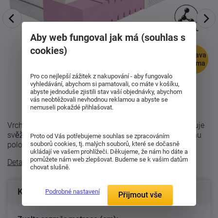
Aby web fungoval jak má (souhlas s
cookies)
doprava
zdarma
Pro co nejlepší zážitek z nakupování - aby fungovalo
vyhledávání, abychom si pamatovali, co máte v košíku,
abyste jednoduše zjistili stav vaší objednávky, abychom
vás neobtěžovali nevhodnou reklamou a abyste se
nemuseli pokaždé přihlašovat.
Vrchní vrstva GelEffect příjemně odlehčuje tlak, podporuje
svěžejší klima během spánku a rychle reaguje na změnu
Proto od Vás potřebujeme souhlas se zpracováním
polohy. Díky tomu se v ...
souborů cookies, tj. malých souborů, které se dočasně
ukládají ve vašem prohlížeči. Děkujeme, že nám ho dáte a
pomůžete nám web zlepšovat. Budeme se k vašim datům
Detailní popis
chovat slušně.
Konfigurace produktu
Podrobné nastavení
Přijmout vše