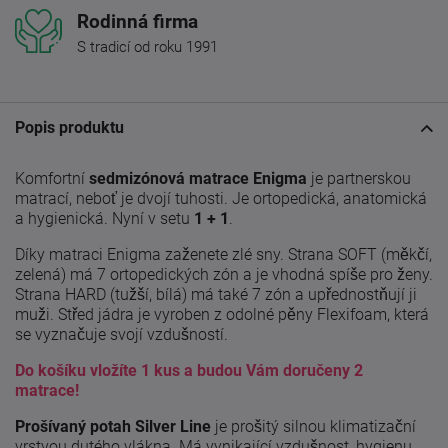
Rodinná firma
S tradicí od roku 1991
Popis produktu
Komfortní
sedmizónová
matrace Enigma
je partnerskou
matrací, neboť je dvojí tuhosti. Je ortopedická, anatomická
a hygienická. Nyní v setu
1 + 1
.
Díky matraci Enigma zaženete zlé sny. Strana SOFT (měkčí,
zelená) má 7 ortopedických zón a je vhodná spíše pro ženy.
Strana HARD (tužší, bílá) má také 7 zón a upřednostňují ji
muži. Střed jádra je vyroben z odolné pěny Flexifoam, která
se vyznačuje svojí vzdušností.
Do košíku vložíte 1 kus a budou Vám doručeny 2
matrace!
Prošívaný potah Silver Line
je prošitý silnou klimatizační
vrstvou dutého vlákna. Má vynikající vzdušnost, hygienu.