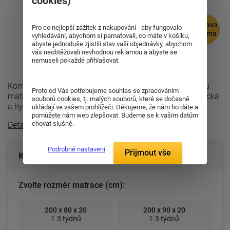
cookies)
doprava
Pro co nejlepší zážitek z nakupování - aby fungovalo
zdarma
vyhledávání, abychom si pamatovali, co máte v košíku,
abyste jednoduše zjistili stav vaší objednávky, abychom
vás neobtěžovali nevhodnou reklamou a abyste se
nemuseli pokaždé přihlašovat.
Komfortní sedmizónová matrace Enigma je partnerskou
Proto od Vás potřebujeme souhlas se zpracováním
matrací, neboť je dvojí tuhosti. Je ortopedická, anatomická
souborů cookies, tj. malých souborů, které se dočasně
a hygienická. Nyní v setu 1 ...
ukládají ve vašem prohlížeči. Děkujeme, že nám ho dáte a
pomůžete nám web zlepšovat. Budeme se k vašim datům
chovat slušně.
Detailní popis
Podrobné nastavení
Přijmout vše
Konfigurace produktu
Zvolte rozměr matrace (cm):
200 x 80 x 20
200 x 90 x 20
1-3 týdnů
1-3 týdnů