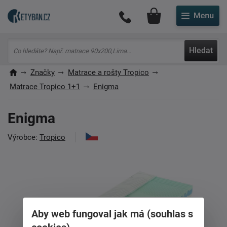
Můj účet
Hledat
Značky
Matrace a rošty Tropico
Matrace Tropico 1+1
Enigma
Enigma
Výrobce:
Tropico
Aby web fungoval jak má (souhlas s