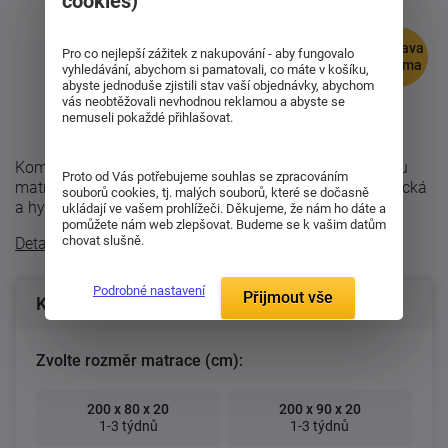
cookies)
doprava
Pro co nejlepší zážitek z nakupování - aby fungovalo
zdarma
vyhledávání, abychom si pamatovali, co máte v košíku,
abyste jednoduše zjistili stav vaší objednávky, abychom
vás neobtěžovali nevhodnou reklamou a abyste se
nemuseli pokaždé přihlašovat.
Komfortní sedmizónová matrace Enigma je partnerskou
Proto od Vás potřebujeme souhlas se zpracováním
matrací, neboť je dvojí tuhosti. Je ortopedická, anatomická
souborů cookies, tj. malých souborů, které se dočasně
a hygienická. Nyní v setu 1 ...
ukládají ve vašem prohlížeči. Děkujeme, že nám ho dáte a
pomůžete nám web zlepšovat. Budeme se k vašim datům
chovat slušně.
Detailní popis
Podrobné nastavení
Přijmout vše
Konfigurace produktu
Zvolte rozměr matrace (cm):
200 x 80 x 20
200 x 90 x 20
1-3 týdnů
1-3 týdnů