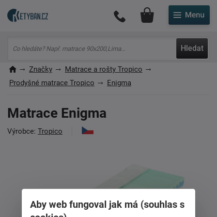
Můj účet
Hledat
Značky
Matrace a rošty Tropico
Prodyšné matrace Tropico
Enigma
Matrace Enigma
Výrobce:
Tropico
Aby web fungoval jak má (souhlas s