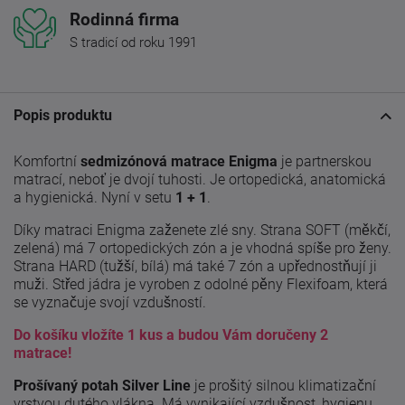
Rodinná firma
S tradicí od roku 1991
Popis produktu
Komfortní
sedmizónová
matrace Enigma
je partnerskou
matrací, neboť je dvojí tuhosti. Je ortopedická, anatomická
a hygienická. Nyní v setu
1 + 1
.
Díky matraci Enigma zaženete zlé sny. Strana SOFT (měkčí,
zelená) má 7 ortopedických zón a je vhodná spíše pro ženy.
Strana HARD (tužší, bílá) má také 7 zón a upřednostňují ji
muži. Střed jádra je vyroben z odolné pěny Flexifoam, která
se vyznačuje svojí vzdušností.
Do košíku vložíte 1 kus a budou Vám doručeny 2
matrace!
Prošívaný potah Silver Line
je prošitý silnou klimatizační
vrstvou dutého vlákna. Má vynikající vzdušnost, hygienu.