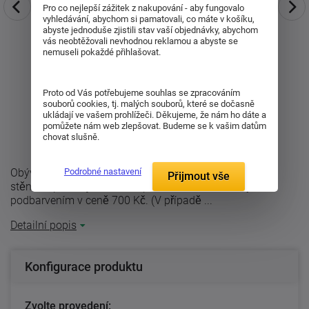
Pro co nejlepší zážitek z nakupování - aby fungovalo
vyhledávání, abychom si pamatovali, co máte v košíku,
abyste jednoduše zjistili stav vaší objednávky, abychom
vás neobtěžovali nevhodnou reklamou a abyste se
nemuseli pokaždé přihlašovat.
Proto od Vás potřebujeme souhlas se zpracováním
souborů cookies, tj. malých souborů, které se dočasně
ukládají ve vašem prohlížeči. Děkujeme, že nám ho dáte a
pomůžete nám web zlepšovat. Budeme se k vašim datům
chovat slušně.
Podrobné nastavení
Obývací stěna Rochester DTD laminovaná. K obývací
Přijmout vše
stěně doporučujeme zakoupit LED osvětlení s bílým
podbarvením v ceně 700 Kč. (V případě ...
Detailní popis
Konfigurace produktu
Zvolte provedení: