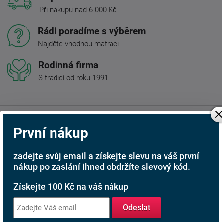
Při nákupu nad 6 000 Kč
Rádi poradíme s výběrem
Najděte vhodnou matraci
Rodinná firma
S tradicí od roku 1991
Popis produktu
První nákup
Obývací stěna
Rochester
DTD laminovaná.
zadejte svůj email a získejte slevu na váš první
K obývací stěně doporučujeme zakoupit LED osvětlení s
nákup po zaslání ihned obdržíte slevový kód.
bílým podbarvením v ceně 700 Kč. (V případě zájmu o
osvětlení uveďte prosím do poznámky "včetně LED
Získejte 100 Kč na váš nákup
osvětlení")
Odeslat
Barevná provedení: