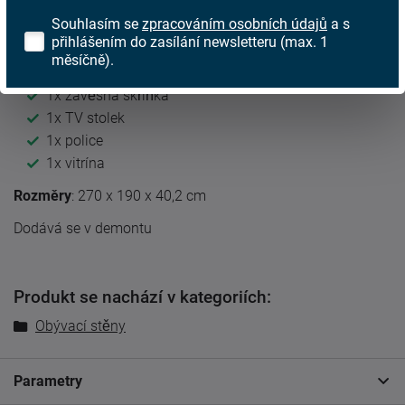
Bílá
Souhlasím se
zpracováním osobních údajů
a s
Dub sonoma
přihlášením do zasílání newsletteru (max. 1
měsíčně).
Sestava se skládá z:
1x závěsná skříňka
1x TV stolek
1x police
1x vitrína
Rozměry
: 270 x 190 x 40,2 cm
Dodává se v demontu
Produkt se nachází v kategoriích:
Obývací stěny
Parametry