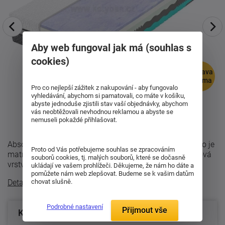
Aby web fungoval jak má (souhlas s
cookies)
doprava
zdarma
Pro co nejlepší zážitek z nakupování - aby fungovalo
vyhledávání, abychom si pamatovali, co máte v košíku,
abyste jednoduše zjistili stav vaší objednávky, abychom
vás neobtěžovali nevhodnou reklamou a abyste se
nemuseli pokaždé přihlašovat.
Absolutní odlehčení těla bez Visco pěna a bez pocení, to je
Proto od Vás potřebujeme souhlas se zpracováním
matrace Spirit Superior Cloud v setu 1+1. Skladba: Fialová
souborů cookies, tj. malých souborů, které se dočasně
vrstva - S4420GT ...
ukládají ve vašem prohlížeči. Děkujeme, že nám ho dáte a
pomůžete nám web zlepšovat. Budeme se k vašim datům
Detailní popis
chovat slušně.
Podrobné nastavení
Přijmout vše
Konfigurace produktu