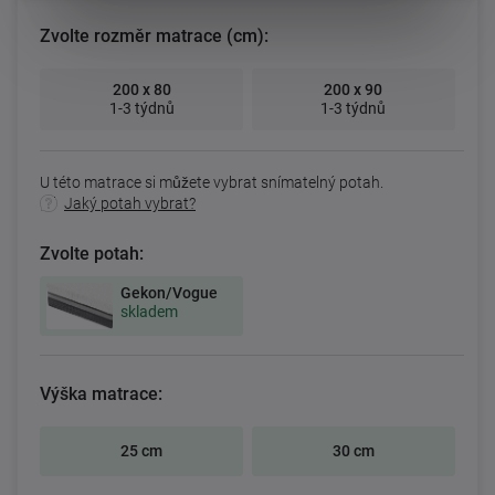
Zvolte rozměr matrace (cm):
200 x 80
200 x 90
1-3 týdnů
1-3 týdnů
U této matrace si můžete vybrat snímatelný potah.
Jaký potah vybrat?
Zvolte potah:
Gekon/Vogue
skladem
Výška matrace:
25 cm
30 cm