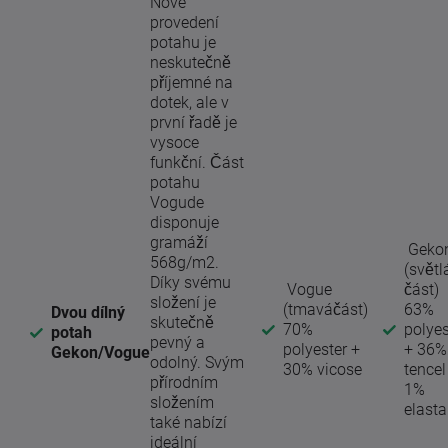
Nové
provedení
potahu je
neskutečně
příjemné na
dotek, ale v
první řadě je
vysoce
funkční. Část
potahu
Vogude
disponuje
gramáží
Geko
568g/m2.
(světl
Díky svému
Vogue
část)
složení je
(tmaváčást)
63%
Dvou dílný
skutečně
70%
polyes
potah
pevný a
polyester +
+ 36%
Gekon/Vogue
odolný. Svým
30% vicose
tencel
přírodním
1%
složením
elast
také nabízí
ideální