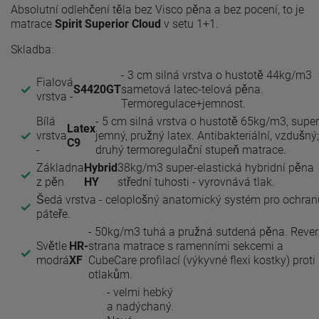
Absolutní odlehčení těla bez Visco pěna a bez pocení, to je
matrace
Spirit Superior Cloud
v setu 1+1.
Skladba:
- 3 cm silná vrstva o hustotě 44kg/m3
Fialová
S4420GT
sametová latec-telová pěna.
vrstva -
Termoregulace+jemnost.
Bílá
- 5 cm silná vrstva o hustotě 65kg/m3, super
Latex
vrstva
jemný, pružný latex. Antibakteriální, vzdušný;
C9
-
druhý termoregulační stupeň matrace.
Základna
Hybrid
38kg/m3 super-elastická hybridní pěna
z pěn
HY
střední tuhosti - vyrovnává tlak.
Šedá vrstva - celoplošný anatomický systém pro ochran
páteře.
- 50kg/m3 tuhá a pružná sutdená pěna. Rever
Světle
HR-
strana matrace s ramenními sekcemi a
modrá
XF
CubeCare profilací (výkyvné flexi kostky) proti
otlakům.
- velmi hebký
a nadýchaný.