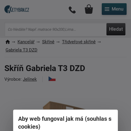
Můj účet
Hledat
Kancelář
Skříně
Třidveřové skříně
Gabriela T3 DZD
Skříň Gabriela T3 DZD
Výrobce:
Jelínek
Aby web fungoval jak má (souhlas s
cookies)