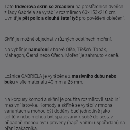
Tato
třídvéřová skříň se zrcadlem
na prostředních dveřích
z řady Gabriela se vyrábí v rozměrech 63x153x210 cm.
Uvnitř je
pět polic a dlouhá šatní tyč
pro pověšení oblečení.
Skříň je možné objednat v různých odstínech moření.
Na výběr je
namoření
v barvě Olše, Třešeň. Tabák,
Mahagon, Černá nebo Ořech. Moření je zahrnuto v ceně.
Ložnice GABRIELA je vyráběna z
masivního dubu nebo
buku
v síle materiálu 40 mm a 25 mm.
Na korpusy komod a skříní je použita rozměrově stabilní
masivní laťovka. Komody a skříně se vyrábí v mnoha
variantách a mohou být dodány buď jednotlivě jako
solitéry nebo mohou být spasovány k sobě do sestav,
případně mohou být upraveny (např. vnitřní uspořádání) na
přání zákazníka.