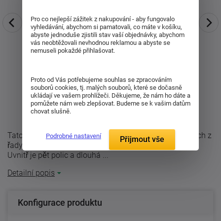
Pro co nejlepší zážitek z nakupování - aby fungovalo
vyhledávání, abychom si pamatovali, co máte v košíku,
abyste jednoduše zjistili stav vaší objednávky, abychom
vás neobtěžovali nevhodnou reklamou a abyste se
nemuseli pokaždé přihlašovat.
Proto od Vás potřebujeme souhlas se zpracováním
souborů cookies, tj. malých souborů, které se dočasně
ukládají ve vašem prohlížeči. Děkujeme, že nám ho dáte a
pomůžete nám web zlepšovat. Budeme se k vašim datům
chovat slušně.
Tato třídvéřová skříň se zrcadlem na prostředních dveřích z
Podrobné nastavení
Přijmout vše
řady Gabriela se vyrábí v rozměrech 63x153x210 cm.
Uvnitř je pět polic a dlouhá ...
Detailní popis
Konfigurace produktu