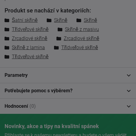
Produkt se nachází v kategoriích:
Šatní skříně
Skříně
Skříně
Třídveřové skříně
Skříně z masivu
Zrcadlové skříně
Zrcadlové skříně
Skříně z lamina
Třídveřové skříně
Třidveřové skříně
Parametry
Potřebujete pomoc s výběrem?
Hodnocení
(0)
Novinky, akce a tipy na kvalitní spánek
Přihlaste se k našemu newsletteru a budete o všem vědět