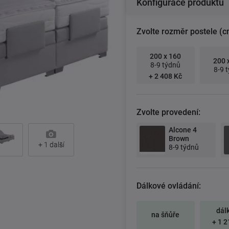
Konfigurace produktu
Zvolte rozměr postele (c
200 x 160
200 
8-9 týdnů
8-9 
+ 2 408 Kč
Zvolte provedení:
Alcone 4
Brown
+
1
další
8-9 týdnů
Dálkové ovládání:
dál
na šňůře
+ 1 2