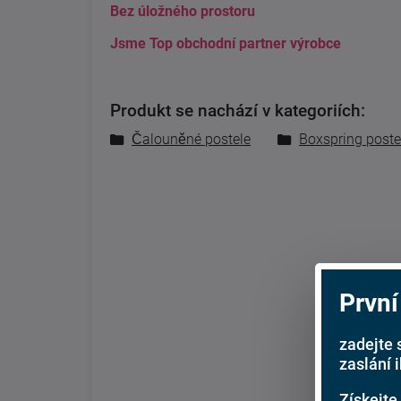
Bez úložného prostoru
Jsme Top obchodní partner výrobce
Produkt se nachází v kategoriích:
Čalouněné postele
Boxspring poste
První
zadejte 
zaslání 
Získejte