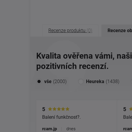
Recenze produktu
(0)
Recenze o
Kvalita ověřena vámi, naš
pozitivních recenzí.
vše
(2000)
Heureka
(1438)
5
5
Balení funkčnost?.
Bale
rcam.jp
|
dnes
rcam