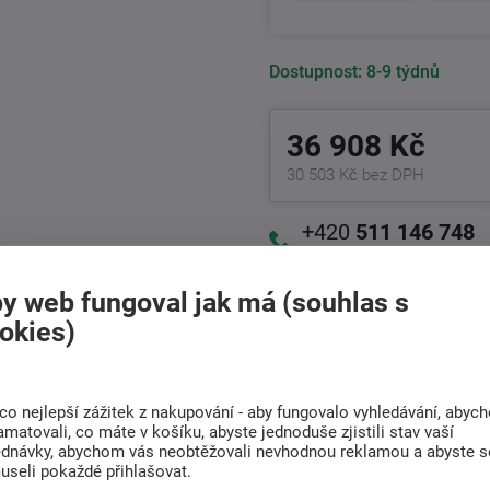
Dostupnost:
8-9 týdnů
36 908 Kč
30 503 Kč bez DPH
+420
511 146 748
Po-Pá 8:00 - 17:00 hod.
y web fungoval jak má (souhlas s
okies)
Doprava
Rádi poradíme s
ZDARMA
výběrem
Při nákupu nad 6 000
Najděte vhodnou matraci
Kč
co nejlepší zážitek z nakupování - aby fungovalo vyhledávání, abyc
amatovali, co máte v košíku, abyste jednoduše zjistili stav vaší
ednávky, abychom vás neobtěžovali nevhodnou reklamou a abyste s
useli pokaždé přihlašovat.