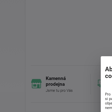
Ab
co
Kamenná
prodejna
Jsme tu pro Vás
Pro 
si p
obj
nem