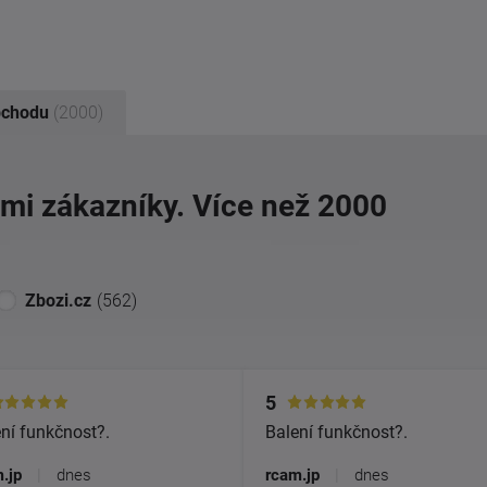
bchodu
(2000)
imi zákazníky. Více než 2000
Zbozi.cz
(562)
5
ní funkčnost?.
Balení funkčnost?.
.jp
|
dnes
rcam.jp
|
dnes