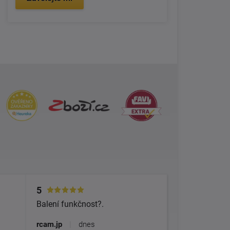
5
Balení funkčnost?.
rcam.jp
|
dnes