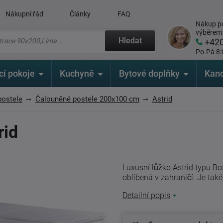
Nákupní řád
Články
FAQ
Nákup po
výběrem
Hledat
+42
Po-Pá 8:
cí pokoje
Kuchyně
Bytové doplňky
Kanc
postele
Čalouněné postele 200x100 cm
Astrid
rid
Luxusní lůžko Astrid typu Bo
oblíbená v zahraničí. Je také
Detailní popis