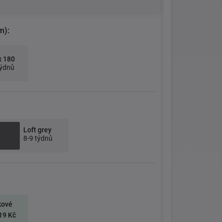
m):
x 180
týdnů
Loft grey
8-9 týdnů
kové
19 Kč