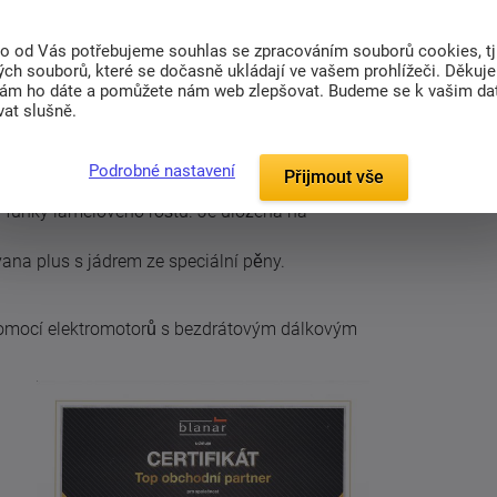
(0)
Související zboží (6)
to od Vás potřebujeme souhlas se zpracováním souborů cookies, tj
ch souborů, které se dočasně ukládají ve vašem prohlížeči. Děkuj
nám ho dáte a pomůžete nám web zlepšovat. Budeme se k vašim d
trukce lůžek je velice oblíbená v zahraničí. Je
at slušně.
Podrobné nastavení
y matrace:
Přijmout vše
cí funky lamelového roštu. Je uložena na
vana plus s jádrem ze speciální pěny.
pomocí elektromotorů s bezdrátovým dálkovým