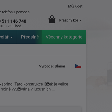
Můj účet
 telefonu, pomoc s
Prázdný košík
0
511 146 748
00 - 17:00 hod.
elář
Předsíně
Všechny kategorie
Zahrada
Značky
V
Výrobce:
Blanář
xspring. Tato konstrukce lůžek je velice
 hojně využívána v luxusních ...