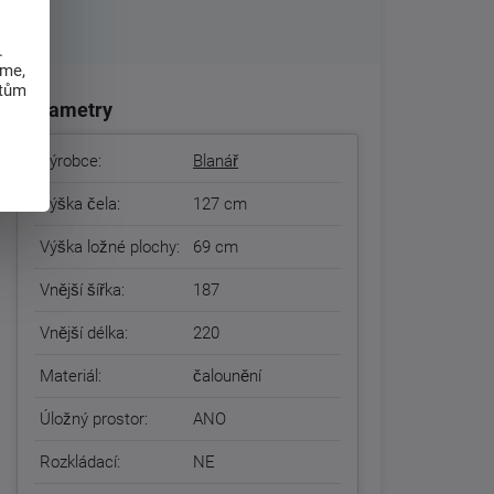
.
eme,
atům
Parametry
Výrobce:
Blanář
Výška čela:
127 cm
Výška ložné plochy:
69 cm
Vnější šířka:
187
Vnější délka:
220
Materiál:
čalounění
Úložný prostor:
ANO
Rozkládací:
NE