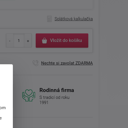
Splátková kalkulačka
Vložit do košíku
Nechte si zavolat ZDARMA
Rodinná firma
S tradicí od roku
1991
hom
e