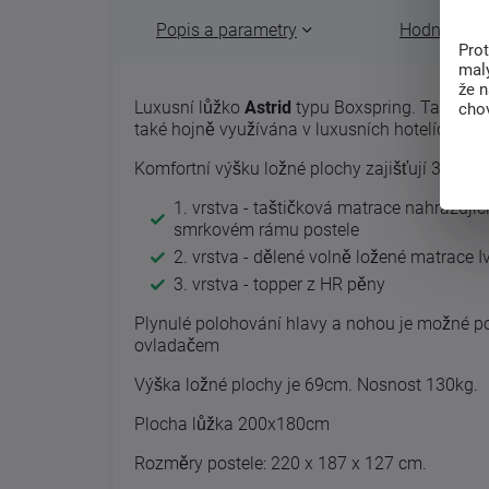
Popis a parametry
Hodnocení 
Pro
malý
že 
Luxusní lůžko
Astrid
typu Boxspring. Tato kons
chov
také hojně využívána v luxusních hotelích.
Komfortní výšku ložné plochy zajišťují 3 vrstv
1. vrstva - taštičková matrace nahrazují
smrkovém rámu postele
2. vrstva - dělené volně ložené matrace I
3. vrstva - topper z HR pěny
Plynulé polohování hlavy a nohou je možné 
ovladačem
Výška ložné plochy je 69cm. Nosnost 130kg.
Plocha lůžka 200x180cm
Rozměry postele: 220 x 187 x 127 cm.