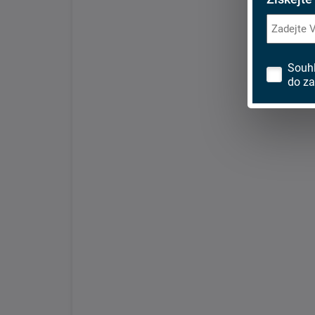
Souh
do za