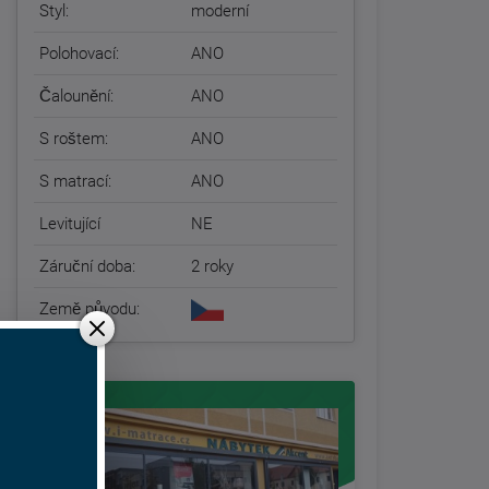
Styl:
moderní
Polohovací:
ANO
Čalounění:
ANO
S roštem:
ANO
S matrací:
ANO
Levitující
NE
Záruční doba:
2 roky
Země původu: