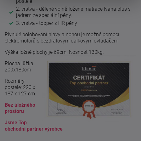
postele
2. vrstva - dělené volně ložené matrace Ivana plus s
jádrem ze speciální pěny.
3. vrstva - topper z HR pěny
Plynulé polohování hlavy a nohou je možné pomocí
elektromotorů s bezdrátovým dálkovým ovladačem
Výška ložné plochy je 69cm. Nosnost 130kg.
Plocha lůžka
200x180cm
Rozměry
postele: 220 x
187 x 127 cm.
Bez úložného
prostoru
Jsme Top
obchodní partner výrobce