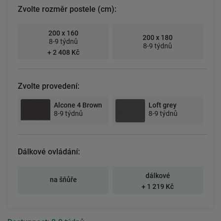
Zvolte rozměr postele (cm):
200 x 160
200 x 180
8-9 týdnů
8-9 týdnů
+ 2 408 Kč
Zvolte provedení:
Alcone 4 Brown
Loft grey
8-9 týdnů
8-9 týdnů
Dálkové ovládání:
dálkové
na šňůře
+ 1 219 Kč