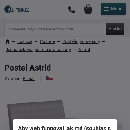
Můj účet
Hledat
Ložnice
Postele
Postele pro seniory
Jednolůžkové postele pro seniory
Astrid
Postel Astrid
Výrobce:
Blanář
Aby web fungoval jak má (souhlas s