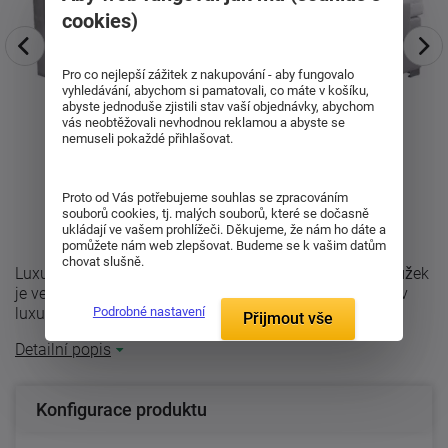
cookies)
Pro co nejlepší zážitek z nakupování - aby fungovalo
vyhledávání, abychom si pamatovali, co máte v košíku,
abyste jednoduše zjistili stav vaší objednávky, abychom
vás neobtěžovali nevhodnou reklamou a abyste se
nemuseli pokaždé přihlašovat.
Proto od Vás potřebujeme souhlas se zpracováním
souborů cookies, tj. malých souborů, které se dočasně
ukládají ve vašem prohlížeči. Děkujeme, že nám ho dáte a
pomůžete nám web zlepšovat. Budeme se k vašim datům
chovat slušně.
Luxusní lůžko Astrid typu Boxspring. Tato konstrukce lůžek
je velice oblíbená v zahraničí. Je také hojně využívána v
luxusních ...
Podrobné nastavení
Přijmout vše
Detailní popis
Konfigurace produktu