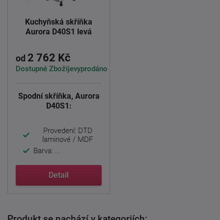
Kuchyňská skříňka
Aurora D40S1 levá
2 762 Kč
od
Dostupné Zbožíjevyprodáno
Spodní skříňka, Aurora
D40S1:
Provedení: DTD
laminové / MDF
Barva: ...
Detail
Produkt se nachází v kategoriích: