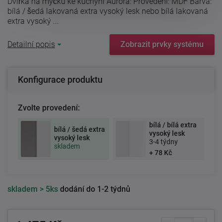
Dvířka na myčku ke kuchyni Aurora: Provedení: MDF Barva:
bílá / šedá lakovaná extra vysoký lesk nebo bílá lakovaná
extra vysoký ...
Detailní popis
Zobrazit prvky systému
Konfigurace produktu
Zvolte provedení:
bílá / bílá extra
bílá / šedá extra
vysoký lesk
vysoký lesk
3-4 týdny
skladem
+ 78 Kč
skladem
> 5ks
dodání do 1-2 týdnů