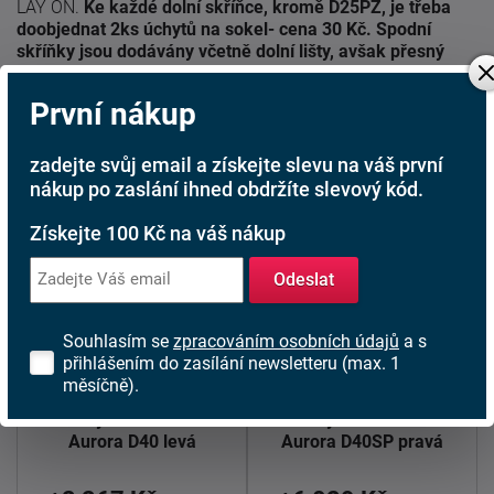
LAY ON.
Ke každé dolní skříňce, kromě D25PZ, je třeba
doobjednat 2ks úchytů na sokel- cena 30 Kč. Spodní
skříňky jsou dodávány včetně dolní lišty, avšak přesný
rozměr, který potřebujete, je třeba uvést do poznámky v
objednávce.
Pokud rozměr neuvedete, může se stát, že
První nákup
vám sokl nebude dodán.
Prvky systému Aurora 59,6x71,3
zadejte svůj email a získejte slevu na váš první
nákup po zaslání ihned obdržíte slevový kód.
Získejte 100 Kč na váš nákup
Odeslat
Souhlasím se
zpracováním osobních údajů
a s
doprava
zdarma
přihlášením do zasílání newsletteru (max. 1
měsíčně).
Kuchyňská skříňka
Kuchyňská skříňka
Aurora D40 levá
Aurora D40SP pravá