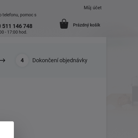
Můj účet
 telefonu, pomoc s
Prázdný košík
0
511 146 748
00 - 17:00 hod.
Dokončení objednávky