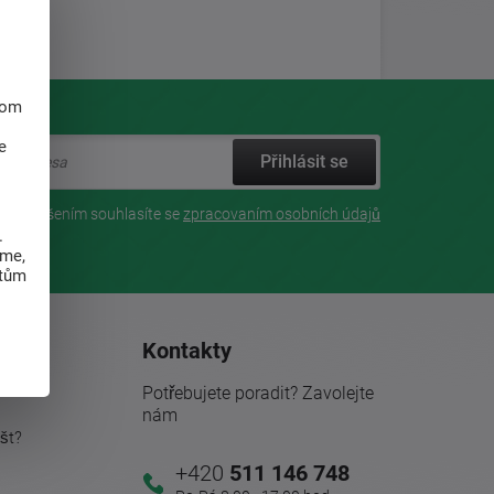
hom
e
Přihlásit se
Přihlášením souhlasíte se
zpracovaním osobních údajů
.
eme,
atům
ace
Kontakty
Potřebujete poradit? Zavolejte
nám
št?
+420
511 146 748
a