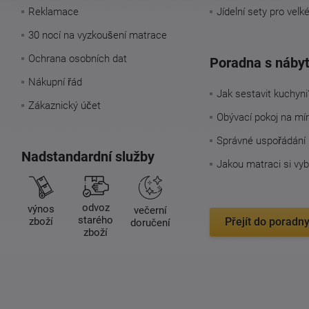
Reklamace
Jídelní sety pro velk
30 nocí na vyzkoušení matrace
Ochrana osobních dat
Poradna s náby
Nákupní řád
Jak sestavit kuchyni
Zákaznický účet
Obývací pokoj na mí
Správné uspořádání 
Nadstandardní služby
Jakou matraci si vyb
odvoz
výnos
večerní
starého
zboží
Přejít do poradn
doručení
zboží