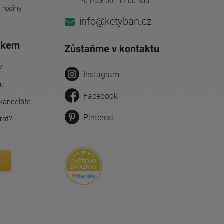
Po-Pá 8:00 - 17:00 hod.
é rodiny
info@ketyban.cz
tkem
Zůstaňme v kontaktu
?
Instagram
ru
Facebook
kanceláře
Pinterest
rat?
y