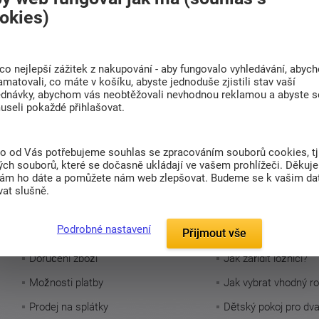
okies)
co nejlepší zážitek z nakupování - aby fungovalo vyhledávání, abyc
 tipy na kvalitní spánek
amatovali, co máte v košíku, abyste jednoduše zjistili stav vaší
ednávky, abychom vás neobtěžovali nevhodnou reklamou a abyste s
useli pokaždé přihlašovat.
wsletteru a budete o všem vědět
Jen přínosné informace.
to od Vás potřebujeme souhlas se zpracováním souborů cookies, tj
etteru vám zašleme kód na SLEVU 100 Kč
ch souborů, které se dočasně ukládají ve vašem prohlížeči. Děkuj
nám ho dáte a pomůžete nám web zlepšovat. Budeme se k vašim d
at slušně.
Pro zákazníky
Užitečné inform
Podrobné nastavení
Přijmout vše
Doručení zboží
Jak zařídit ložnici?
Možnosti platby
Jak vybrat vhodný ro
Prodej na splátky
Dětský pokoj pro dv