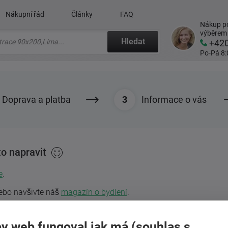
Nákupní řád
Články
FAQ
Nákup po
výběrem
Hledat
+42
Po-Pá 8:
Doprava a platba
Informace o vás
o napravit
e
.
nebo navšivte náš
magazín o bydlení
.
y web fungoval jak má (souhlas s