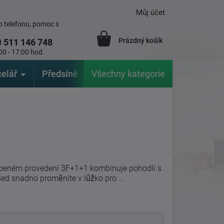
Můj účet
 telefonu, pomoc s
Prázdný košík
0
511 146 748
00 - 17:00 hod.
elář
Předsíně
Všechny kategorie
Zahrada
Značky
V
íbeném provedení 3F+1+1 kombinuje pohodlí s
sed snadno proměníte v lůžko pro ...