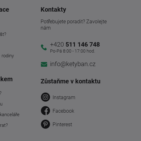
ace
Kontakty
Potřebujete poradit? Zavolejte
nám
št?
+420
511 146 748
a
Po-Pá 8:00 - 17:00 hod.
é rodiny
info@ketyban.cz
tkem
Zůstaňme v kontaktu
?
Instagram
ru
Facebook
kanceláře
Pinterest
rat?