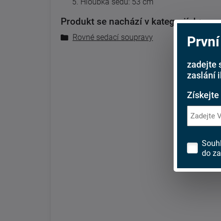
Hloubka sedu: 53 cm
Produkt se nachází v kategoriích:
Rovné sedací soupravy
První
zadejte 
zaslání 
Získejte
Souh
do za