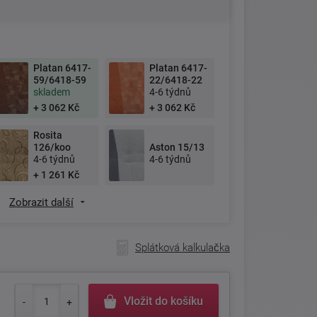
Platan 6417-
Platan 6417-
59/6418-59
22/6418-22
skladem
4-6 týdnů
+ 3 062 Kč
+ 3 062 Kč
Rosita
126/koo
Aston 15/13
4-6 týdnů
4-6 týdnů
+ 1 261 Kč
Zobrazit další
Splátková kalkulačka
Vložit do košíku