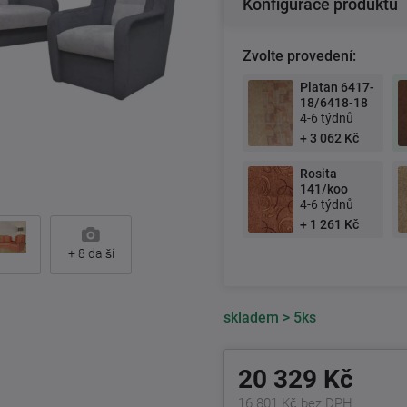
Konfigurace produktu
Zvolte provedení:
Platan 6417-
18/6418-18
4-6 týdnů
+ 3 062 Kč
Rosita
141/koo
4-6 týdnů
+ 1 261 Kč
+
8
další
skladem
> 5ks
20 329 Kč
16 801 Kč bez DPH