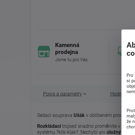
Ab
Kamenná
prodejna
co
Jsme tu pro Vás
Pro 
si p
obj
nem
Popis a parametry
Hodnocení 
Pro
Sedací souprava
Ušák
v oblíbeném provedení 
malý
že 
Rozkládací
trojsed snadno proměníte v lůžko 
chov
systému ?klik-klak?. Nechybí ani
úložný prost