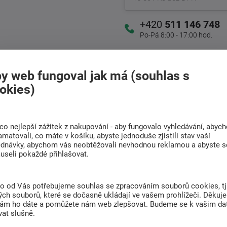
+420
511 146 748
Po-Pá 8:00 - 17:00 hod.
Doprava
y web fungoval jak má (souhlas s
Rádi poradíme s
ZDARMA
výběrem
okies)
Při nákupu nad 6 000
Najděte vhodnou matraci
Kč
co nejlepší zážitek z nakupování - aby fungovalo vyhledávání, abyc
amatovali, co máte v košíku, abyste jednoduše zjistili stav vaší
ednávky, abychom vás neobtěžovali nevhodnou reklamou a abyste s
useli pokaždé přihlašovat.
(0)
to od Vás potřebujeme souhlas se zpracováním souborů cookies, tj
3F+1+1 kombinuje pohodlí s praktičností.
ch souborů, které se dočasně ukládají ve vašem prohlížeči. Děkuj
nám ho dáte a pomůžete nám web zlepšovat. Budeme se k vašim d
pro příležitostné spaní díky jednoduchému
at slušně.
or
, který poslouží například na lůžkoviny.