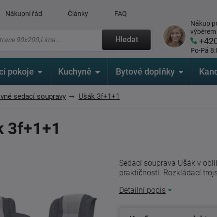
Nákupní řád
Články
FAQ
Nákup po
výběrem
Hledat
+42
Po-Pá 8:
cí pokoje
Kuchyně
Bytové doplňky
Kanc
vné sedací soupravy
Ušák 3f+1+1
k 3f+1+1
Sedací souprava Ušák v obl
praktičností. Rozkládací troj
Detailní popis