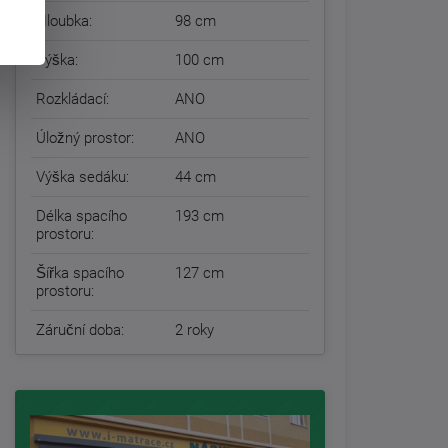
Hloubka:
98 cm
Výška:
100 cm
Rozkládací:
ANO
Úložný prostor:
ANO
Výška sedáku:
44 cm
Délka spacího
193 cm
prostoru:
Šířka spacího
127 cm
prostoru:
Záruční doba:
2 roky