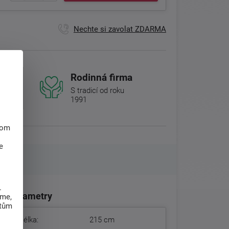
Nechte si zavolat ZDARMA
Rodinná firma
S tradicí od roku
1991
hom
e
.
Parametry
eme,
atům
Délka:
215 cm