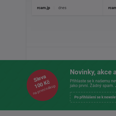
rcam.jp
|
dnes
rcam
Novinky, akce a
Sleva
Přihlaste se k našemu ne
100 Kč
jako první. Žádný spam. 
na první nákup
Po přihlášení se k newsl