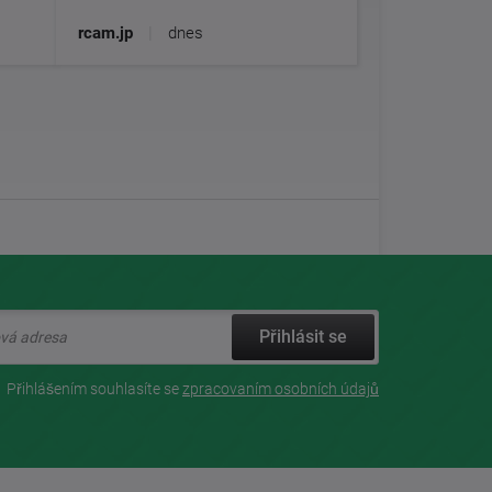
rcam.jp
|
dnes
Přihlásit se
Přihlášením souhlasíte se
zpracovaním osobních údajů