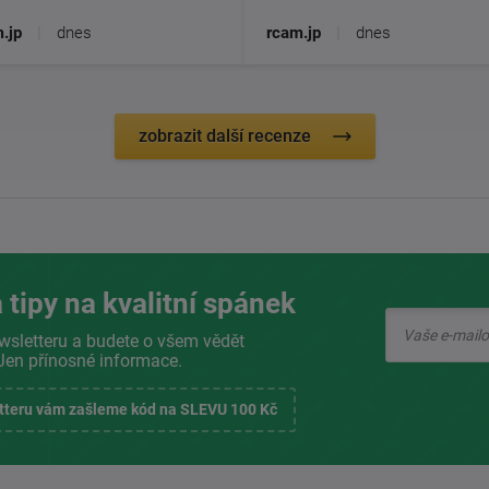
.jp
|
dnes
rcam.jp
|
dnes
zobrazit další recenze
 tipy na kvalitní spánek
wsletteru a budete o všem vědět
Jen přínosné informace.
etteru vám zašleme kód na SLEVU 100 Kč