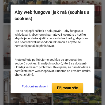
Aby web fungoval jak má (souhlas s
Obývací pokoje
Kuchyně
cookies)
Pro co nejlepší zážitek z nakupování - aby fungovalo
vyhledávání, abychom si pamatovali, co máte v košíku,
abyste jednoduše zjistili stav vaší objednávky, abychom
vás neobtěžovali nevhodnou reklamou a abyste se
nemuseli pokaždé přihlašovat.
Proto od Vás potřebujeme souhlas se zpracováním
Bytové doplňky
Kancelář
souborů cookies, tj. malých souborů, které se dočasně
ukládají ve vašem prohlížeči. Děkujeme, že nám ho dáte a
pomůžete nám web zlepšovat. Budeme se k vašim datům
chovat slušně.
Podrobné nastavení
Přijmout vše