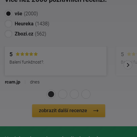
vše
(2000)
Heureka
(1438)
Zbozi.cz
(562)
5
5
Balení funkčnost?.
Balení f
rcam.jp
|
dnes
zobrazit další recenze