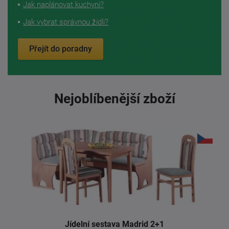
Jak naplánovat kuchyni?
Jak vybrat správnou židli?
Přejít do poradny
Nejoblíbenější zboží
Jídelní sestava Madrid 2+1