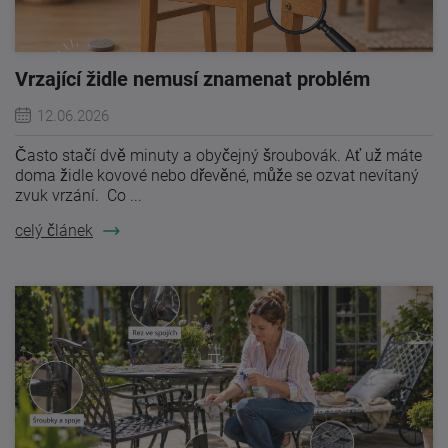
Vrzající židle nemusí znamenat problém
12.06.2026
Často stačí dvě minuty a obyčejný šroubovák. Ať už máte
doma židle kovové nebo dřevěné, může se ozvat nevítaný
zvuk vrzání. Co ...
celý článek