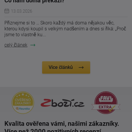
Co nám doma překáží?
13.03.2026
Přiznejme si to … Skoro každý má doma nějakou věc,
kterou kdysi koupil s velkým nadšením a dnes si říká: „Proč
jsme to vlastně ku...
celý článek
Více článků
Kvalita ověřena vámi, našimi zákazníky.
Více než 2000 pozitivních recenzí.