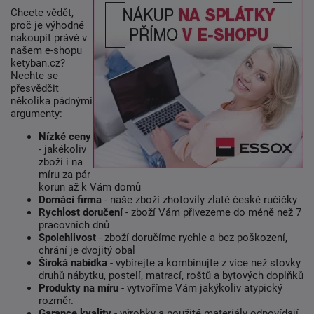
Chcete vědět,
proč je výhodné
nakoupit právě v
našem e-shopu
ketyban.cz?
Nechte se
přesvědčit
několika pádnými
argumenty:
Nízké ceny
- jakékoliv
zboží i na
míru za pár
korun až k Vám domů
Domácí firma
- naše zboží zhotovily zlaté české ručičky
Rychlost doručení
- zboží Vám přivezeme do méně než 7
pracovních dnů
Spolehlivost
- zboží doručíme rychle a bez poškození,
chrání je dvojitý obal
Široká nabídka
- vybírejte a kombinujte z více než stovky
druhů nábytku, postelí, matrací, roštů a bytových doplňků
Produkty na míru
- vytvoříme Vám jakýkoliv atypický
rozměr.
Garance kvality
- výrobky a použité materiály odpovídají