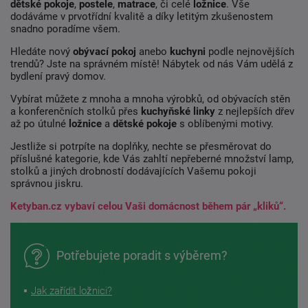
dětské pokoje
,
postele
,
matrace
, či celé
ložnice
. Vše
dodáváme v prvotřídní kvalitě a díky letitým zkušenostem
snadno poradíme všem.
Hledáte nový
obývací pokoj
anebo
kuchyni
podle nejnovějších
trendů? Jste na správném místě! Nábytek od nás Vám udělá z
bydlení pravý domov.
Vybírat můžete z mnoha a mnoha výrobků, od obývacích stěn
a konferenčních stolků přes
kuchyňské linky
z nejlepších dřev
až po útulné
ložnice
a
dětské pokoje
s oblíbenými motivy.
Jestliže si potrpíte na doplňky, nechte se přesměrovat do
příslušné kategorie, kde Vás zahltí nepřeberné množství lamp,
stolků a jiných drobností dodávajících Vašemu pokoji
správnou jiskru.
Ketyban.cz vybaví celou Vaši domácnost během pár „kliků“.
Potřebujete poradit s výběrem?
Jak zařídit ložnici?