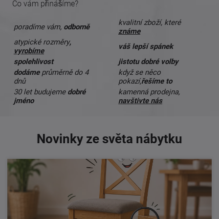
Co vám přinášíme?
kvalitní zboží, které
poradíme vám,
odborně
známe
atypické rozměry
,
váš lepší spánek
vyrobíme
spolehlivost
jistotu dobré volby
dodáme
průměrně do 4
když se něco
dnů
pokazí,
řešíme to
30 let budujeme
dobré
kamenná prodejna,
jméno
navštivte nás
Novinky ze světa nábytku