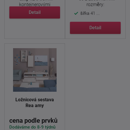
kontejnerovými
rozměry:
zásuvkami je členem ...
Detail
šířka 41 ...
Detail
Ložnicová sestava
Rea amy
cena podle prvků
Dodáváme do 8-9 týdnů