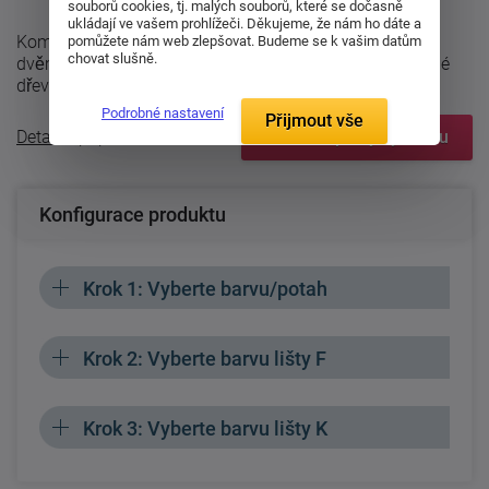
souborů cookies, tj. malých souborů, které se dočasně
ukládají ve vašem prohlížeči. Děkujeme, že nám ho dáte a
Kombinovaná komoda Rea amy 5 s jednou zásuvkou a
pomůžete nám web zlepšovat. Budeme se k vašim datům
chovat slušně.
dvěma dvířky.Komoda je vyrobena z kvalitní laminované
dřevotřískové desky.Rozměry: šířka ...
Podrobné nastavení
Přijmout vše
Detailní popis
Zobrazit prvky systému
Konfigurace produktu
Krok 1: Vyberte barvu/potah
Krok 2: Vyberte barvu lišty F
Krok 3: Vyberte barvu lišty K