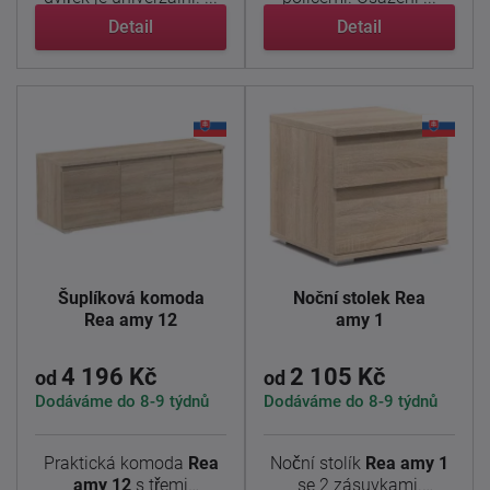
Detail
Detail
Šuplíková komoda
Noční stolek Rea
Rea amy 12
amy 1
4 196 Kč
2 105 Kč
od
od
Dodáváme do 8-9 týdnů
Dodáváme do 8-9 týdnů
Praktická komoda
Rea
Noční stolík
Rea amy 1
amy 12
s třemi
se 2 zásuvkami.