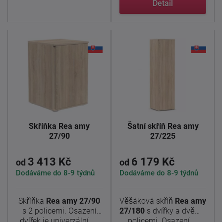
Detail
Skříňka Rea amy
Šatní skříň Rea amy
27/90
27/225
3 413 Kč
6 179 Kč
od
od
Dodáváme do 8-9 týdnů
Dodáváme do 8-9 týdnů
Skříňka
Rea amy 27/90
Věšáková skříň
Rea amy
s 2 policemi. Osazení
27/180
s dvířky a dvěma
dvířek je univerzální. ...
policemi. Osazení ...