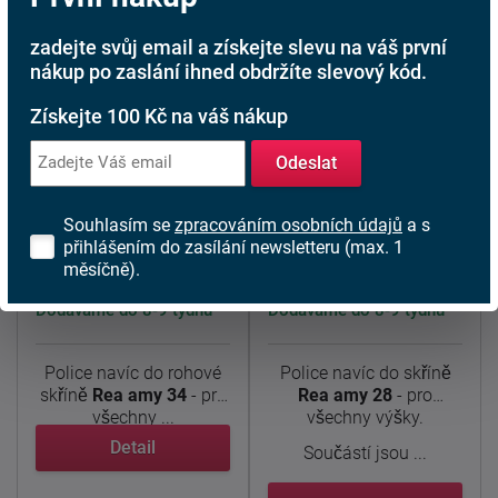
zadejte svůj email a získejte slevu na váš první
nákup po zaslání ihned obdržíte slevový kód.
Získejte 100 Kč na váš nákup
Odeslat
Police, regál Rea
Police, regál Rea
Souhlasím se
zpracováním osobních údajů
a s
amy 34 p
amy 28 p
přihlášením do zasílání newsletteru (max. 1
měsíčně).
464 Kč
264 Kč
od
od
Dodáváme do 8-9 týdnů
Dodáváme do 8-9 týdnů
Police navíc do rohové
Police navíc do skříně
skříně
Rea amy 34
- pro
Rea amy 28
- pro
všechny ...
všechny výšky.
Detail
Součástí jsou ...