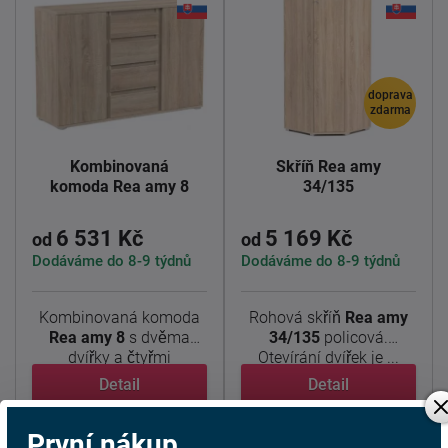
doprava
zdarma
Kombinovaná
Skříň Rea amy
komoda Rea amy 8
34/135
6 531 Kč
5 169 Kč
od
od
Dodáváme do 8-9 týdnů
Dodáváme do 8-9 týdnů
Kombinovaná komoda
Rohová skříň
Rea amy
Rea amy 8
s dvěma
34/135
policová.
dvířky a čtyřmi
Otevírání dvířek je ...
zásuvkami je ...
Detail
Detail
První nákup