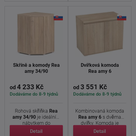
Skříně a komody Rea
Dvířková komoda
amy 34/90
Rea amy 6
4 233 Kč
3 551 Kč
od
od
Dodáváme do 8-9 týdnů
Dodáváme do 8-9 týdnů
Rohová skříňka
Rea
Kombinovaná komoda
amy 34/90
je ideálním
Rea amy 6
s dvěma
nábytkem do
dvířky. Komoda je
domácnosti, kam ...
vyrobena z ...
Detail
Detail