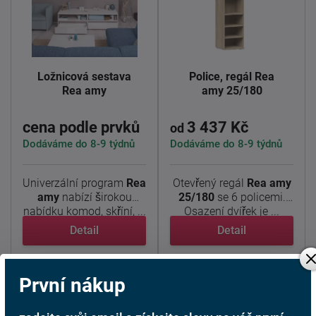
Ložnicová sestava
Police, regál Rea
Rea amy
amy 25/180
cena podle prvků
3 437 Kč
od
Dodáváme do 8-9 týdnů
Dodáváme do 8-9 týdnů
Univerzální program
Rea
Otevřený regál
Rea amy
amy
nabízí širokou
25/180
se 6 policemi.
nabídku komod, skříní, ...
Osazení dvířek je ...
Detail
Detail
První nákup