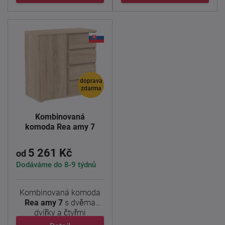
doprava
zdarma
Kombinovaná
komoda Rea amy 7
5 261 Kč
od
Dodáváme do 8-9 týdnů
Kombinovaná komoda
Rea amy 7
s dvěma
dvířky a čtyřmi
zásuvkami je ...