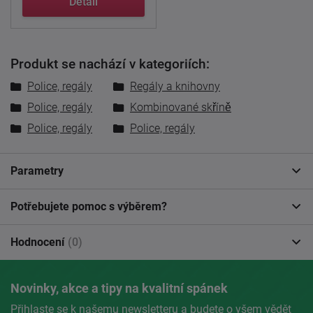
Detail
Produkt se nachází v kategoriích:
Police, regály
Regály a knihovny
Police, regály
Kombinované skříně
Police, regály
Police, regály
Parametry
Potřebujete pomoc s výběrem?
Hodnocení
(0)
Novinky, akce a tipy na kvalitní spánek
Přihlaste se k našemu newsletteru a budete o všem vědět