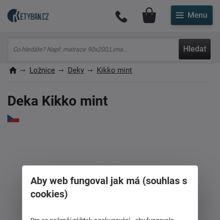
Můj účet
Hledat
Ložnice
Deky
Kikko mint
Deka Kikko mint
Aby web fungoval jak má (souhlas s
cookies)