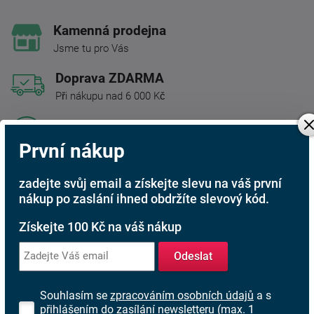
Kamenná prodejna
Jsme tu pro Vás
Doprava ZDARMA
Při nákupu nad 6 000 Kč
Rádi poradíme s výběrem
Najděte vhodnou matraci
První nákup
Rodinná firma
zadejte svůj email a získejte slevu na váš první
S tradicí od roku 1991
nákup po zaslání ihned obdržíte slevový kód.
Získejte 100 Kč na váš nákup
Popis produktu
Odeslat
Extra hřejivá deka Kikko mint.
Souhlasím se
zpracováním osobních údajů
a s
přihlášením do zasílání newsletteru (max. 1
Máte rádi pocit jemného objetí a tepla, které Vám zpříjemní