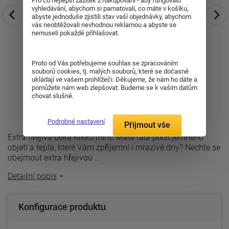
Pro co nejlepší zážitek z nakupování - aby fungovalo
vyhledávání, abychom si pamatovali, co máte v košíku,
abyste jednoduše zjistili stav vaší objednávky, abychom
vás neobtěžovali nevhodnou reklamou a abyste se
nemuseli pokaždé přihlašovat.
Proto od Vás potřebujeme souhlas se zpracováním
souborů cookies, tj. malých souborů, které se dočasně
ukládají ve vašem prohlížeči. Děkujeme, že nám ho dáte a
pomůžete nám web zlepšovat. Budeme se k vašim datům
chovat slušně.
Podrobné nastavení
Přijmout vše
Extra hřejivá deka Kikko mint. Máte rádi pocit jemného
objetí a tepla, které Vám zpříjemní i mrazivé dny? Nechte se
obejmout extra hřejivou ...
Detailní popis
Konfigurace produktu