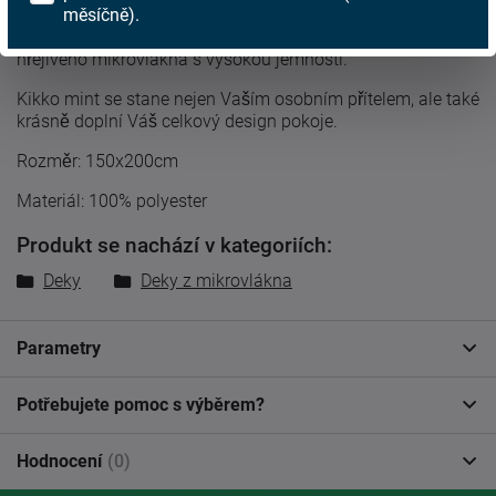
měsíčně).
i mrazivé dny? Nechte se obejmout extra hřejivou dekou
Kikko mint s jedinečným vzorem. Deka je vyrobena z
hřejivého mikrovlákna s vysokou jemností.
Kikko mint se stane nejen Vaším osobním přítelem, ale také
krásně doplní Váš celkový design pokoje.
Rozměr: 150x200cm
Materiál: 100% polyester
Produkt se nachází v kategoriích:
Deky
Deky z mikrovlákna
Parametry
Potřebujete pomoc s výběrem?
Hodnocení
(0)