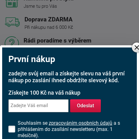
Jsme tu pro Vás
Doprava ZDARMA
Při nákupu nad 6 000 Kč
Rádi poradíme s výběrem
Najděte vhodnou matraci
První nákup
Rodinná firma
S tradicí od roku 1991
zadejte svůj email a získejte slevu na váš první
nákup po zaslání ihned obdržíte slevový kód.
Získejte 100 Kč na váš nákup
Popis produktu
Odeslat
Kombinovaná komoda
Tampa 2-2T2S
je geniální kus
nábytku. V kterékoli místnosti získáte přídavný úložný
Souhlasím se
zpracováním osobních údajů
a s
prostor. Moderní komoda zaujme množstvím úložného
přihlášením do zasílání newsletteru (max. 1
prostoru nejen na oblečení ale i knihy, hračky apod.
měsíčně).