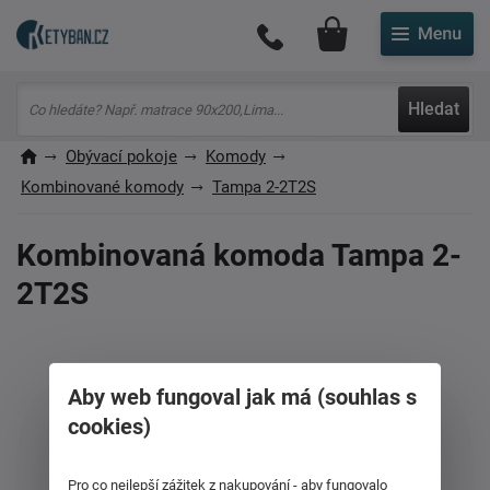
Můj účet
Hledat
Obývací pokoje
Komody
Kombinované komody
Tampa 2-2T2S
Kombinovaná komoda Tampa 2-
2T2S
Aby web fungoval jak má (souhlas s
cookies)
Pro co nejlepší zážitek z nakupování - aby fungovalo