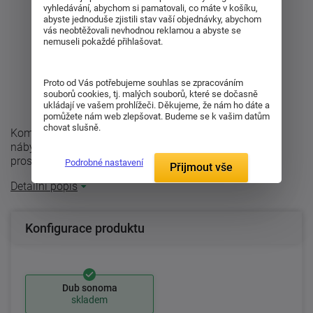
vyhledávání, abychom si pamatovali, co máte v košíku,
abyste jednoduše zjistili stav vaší objednávky, abychom
vás neobtěžovali nevhodnou reklamou a abyste se
nemuseli pokaždé přihlašovat.
Proto od Vás potřebujeme souhlas se zpracováním
souborů cookies, tj. malých souborů, které se dočasně
ukládají ve vašem prohlížeči. Děkujeme, že nám ho dáte a
pomůžete nám web zlepšovat. Budeme se k vašim datům
chovat slušně.
Kombinovaná komoda Tampa 2-2T2S je geniální kus
nábytku. V kterékoli místnosti získáte přídavný úložný
prostor. Moderní komoda zaujme ...
Podrobné nastavení
Přijmout vše
Detailní popis
Konfigurace produktu
Dub sonoma
skladem