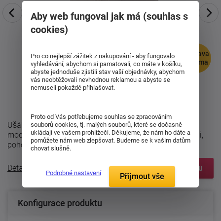
Aby web fungoval jak má (souhlas s
cookies)
doprava
Pro co nejlepší zážitek z nakupování - aby fungovalo
zdarma
vyhledávání, abychom si pamatovali, co máte v košíku,
abyste jednoduše zjistili stav vaší objednávky, abychom
vás neobtěžovali nevhodnou reklamou a abyste se
nemuseli pokaždé přihlašovat.
Proto od Vás potřebujeme souhlas se zpracováním
Ušáky zažívají velký comeback! Jedním takovým je i
souborů cookies, tj. malých souborů, které se dočasně
ukládají ve vašem prohlížeči. Děkujeme, že nám ho dáte a
moderní křeslo Rufino. Ať je jeho způsob použití jakýkoli,
pomůžete nám web zlepšovat. Budeme se k vašim datům
pohodlnost by měla být ...
chovat slušně.
Detailní popis
Zobrazit prvky systému
Podrobné nastavení
Přijmout vše
Konfigurace produktu