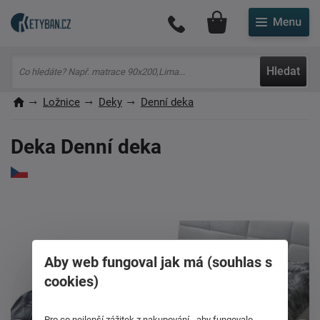
Můj účet
Hledat
Ložnice
Deky
Denní deka
Deka Denní deka
Aby web fungoval jak má (souhlas s
cookies)
Pro co nejlepší zážitek z nakupování - aby fungovalo