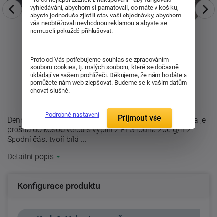
vyhledávání, abychom si pamatovali, co máte v košíku,
abyste jednoduše zjistili stav vaší objednávky, abychom
vás neobtěžovali nevhodnou reklamou a abyste se
nemuseli pokaždé přihlašovat.
Proto od Vás potřebujeme souhlas se zpracováním
souborů cookies, tj. malých souborů, které se dočasně
ukládají ve vašem prohlížeči. Děkujeme, že nám ho dáte a
pomůžete nám web zlepšovat. Budeme se k vašim datům
chovat slušně.
Podrobné nastavení
Přijmout vše
Denní deka se stane nedílou součástí Vaší postele. Deka je
prošita do kosočtverců s výplní z PES rouna 200 g/m2.
Spodní část tvoří bílá ...
Detailní popis
Konfigurace produktu