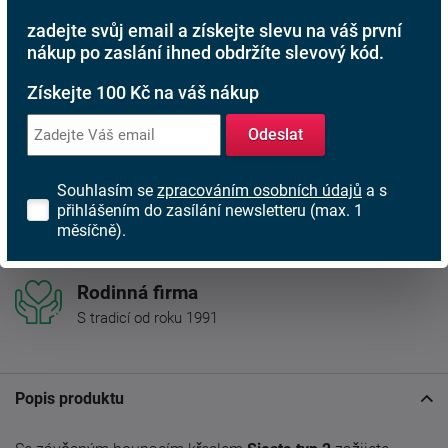
Nechte si zavolat ZDARMA
zadejte svůj email a získejte slevu na váš první
nákup po zaslání ihned obdržíte slevový kód.
Kamenná prodejna
Získejte 100 Kč na váš nákup
Jsme tu pro Vás
Odeslat
Doprava ZDARMA
Při nákupu nad 6 000 Kč
Souhlasím se
zpracováním osobních údajů
a s
přihlášením do zasílání newsletteru (max. 1
Rádi poradíme s výběrem
měsíčně).
Najděte vhodnou matraci
Rodinná firma
S tradicí od roku 1991
Popis produktu