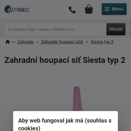
Můj účet
Hledat
Zahrada
Zahradní houpací sítě
Siesta typ 2
Zahradní houpací síť Siesta typ 2
Aby web fungoval jak má (souhlas s
cookies)