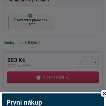
růžová/vzor plameňák
3-5 týdnů
Dostupnost:
3-5 týdnů
683 Kč
565 Kč bez DPH
Vložit do košíku
+420
511 146 748
Po-Pá 8:00 - 17:00 hod.
První nákup