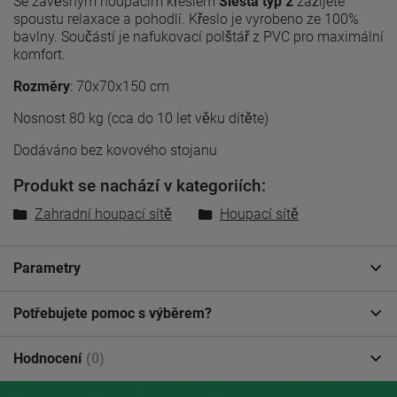
Se závěsným houpacím křeslem
Siesta typ 2
zažijete
spoustu relaxace a pohodlí. Křeslo je vyrobeno ze 100%
bavlny. Součástí je nafukovací polštář z PVC pro maximální
komfort.
Rozměry
: 70x70x150 cm
Nosnost 80 kg (cca do 10 let věku dítěte)
Dodáváno bez kovového stojanu
Produkt se nachází v kategoriích:
Zahradní houpací sítě
Houpací sítě
Parametry
Potřebujete pomoc s výběrem?
Hodnocení
(0)