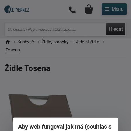
Můj účet
Hledat
Kuchyně
Židle, barovky
Jídelní židle
Tosena
Židle Tosena
Aby web fungoval jak má (souhlas s