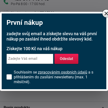
Po-Pá 8:00 - 17:00 hod.
Nechte si zavolat ZDARMA
První nákup
Kamenná prodejna
zadejte svůj email a získejte slevu na váš první
nákup po zaslání ihned obdržíte slevový kód.
Jsme tu pro Vás
Získejte 100 Kč na váš nákup
Doprava ZDARMA
Při nákupu nad 6 000 Kč
Odeslat
Rádi poradíme s výběrem
Najděte vhodnou matraci
Souhlasím se
zpracováním osobních údajů
a s
přihlášením do zasílání newsletteru (max. 1
Rodinná firma
měsíčně).
S tradicí od roku 1991
Popis produktu