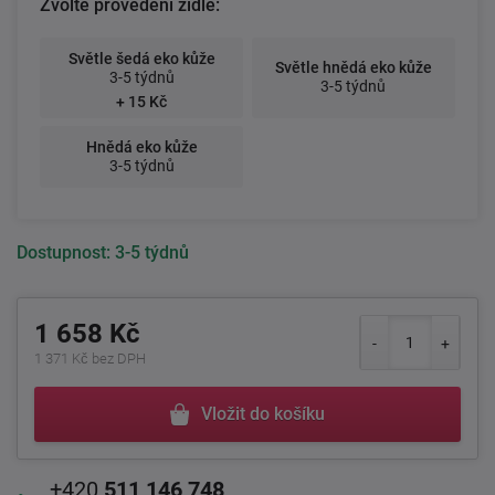
Zvolte provedení židle:
Světle šedá eko kůže
Světle hnědá eko kůže
3-5 týdnů
3-5 týdnů
+ 15 Kč
Hnědá eko kůže
3-5 týdnů
Dostupnost:
3-5 týdnů
1 658 Kč
1 371 Kč bez DPH
Vložit do košíku
+420
511 146 748