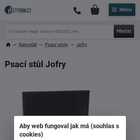
Můj účet
Hledat
Kancelář
Psací stoly
Jofry
Psací stůl Jofry
Aby web fungoval jak má (souhlas s
cookies)