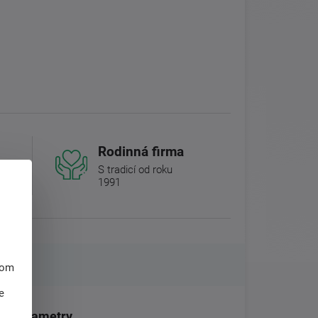
Rodinná firma
S tradicí od roku
1991
hom
e
Parametry