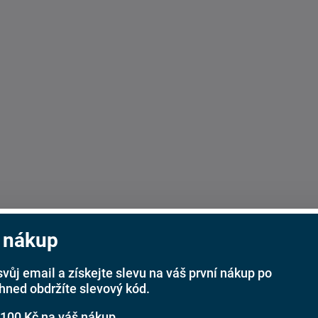
 nákup
svůj email a získejte slevu na váš první nákup po
ihned obdržíte slevový kód.
 100 Kč na váš nákup