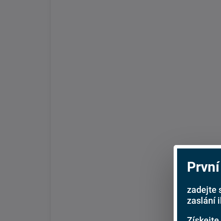
První
zadejte 
zaslání 
Získejte