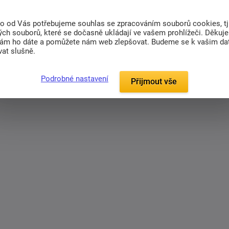
dací prostor na vše, co potřebujete mít u
to od Vás potřebujeme souhlas se zpracováním souborů cookies, tj
ch souborů, které se dočasně ukládají ve vašem prohlížeči. Děkuj
obený z kvalitní laminové DTD s ABS hranami.
nám ho dáte a pomůžete nám web zlepšovat. Budeme se k vašim d
at slušně.
Podrobné nastavení
Přijmout vše