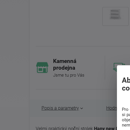
Kamenná
prodejna
Jsme tu pro Vás
Ab
co
Popis a parametry
Hodnocení 
Pro 
si p
obj
nem
Velmi praktický noční stolek
Hany new 002
je