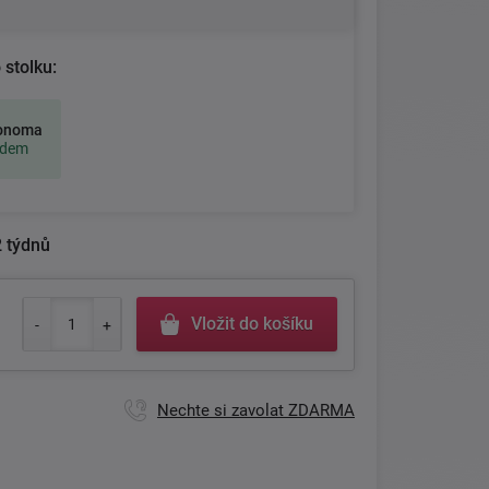
 stolku:
onoma
adem
 týdnů
Vložit do košíku
Nechte si zavolat ZDARMA