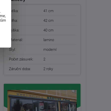
Délka:
41 cm
.
eme,
atům
Šířka:
42 cm
Výška:
40 cm
Materiál:
lamino
Styl:
moderní
Počet zásuvek:
2
Záruční doba:
2 roky