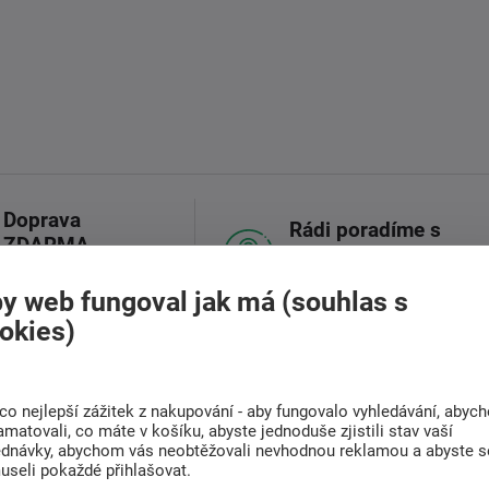
Doprava
Rádi poradíme s
ZDARMA
výběrem
Při nákupu nad 6 000
Najděte vhodnou matraci
Kč
y web fungoval jak má (souhlas s
okies)
(0)
Související zboží (1)
co nejlepší zážitek z nakupování - aby fungovalo vyhledávání, abyc
amatovali, co máte v košíku, abyste jednoduše zjistili stav vaší
ednávky, abychom vás neobtěžovali nevhodnou reklamou a abyste s
useli pokaždé přihlašovat.
 ideálním doplňkem do každé ložnice. Jeho