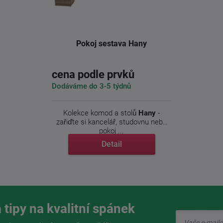
Pokoj sestava Hany
cena podle prvků
Dodáváme do 3-5 týdnů
Kolekce komod a stolů
Hany
-
zařiďte si kancelář, studovnu nebo
pokoj ...
Detail
 tipy na kvalitní spánek