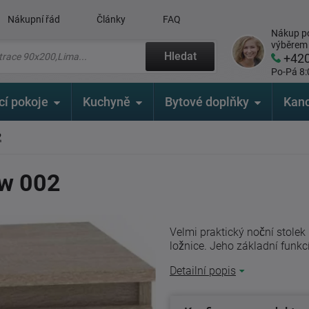
Nákupní řád
Články
FAQ
Nákup po
výběrem
Hledat
+42
Po-Pá 8:
cí pokoje
Kuchyně
Bytové doplňky
Kanc
2
ew 002
Velmi praktický noční stole
ložnice. Jeho základní funkcí
Detailní popis