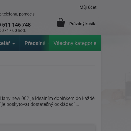
Můj účet
 telefonu, pomoc s
Prázdný košík
0
511 146 748
00 - 17:00 hod.
elář
Předsíně
Všechny kategorie
Zahrada
Značky
V
k Hany new 002 je ideálním doplňkem do každé
 je poskytovat dostatečný odkládací ...