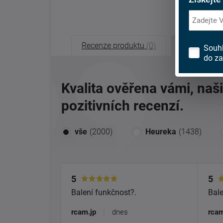
Recenze produktu
(0)
Recenze o
Souh
do za
Kvalita ověřena vámi, naš
pozitivních recenzí.
vše
(2000)
Heureka
(1438)
5
5
Balení funkčnost?.
Bale
rcam.jp
|
dnes
rcam