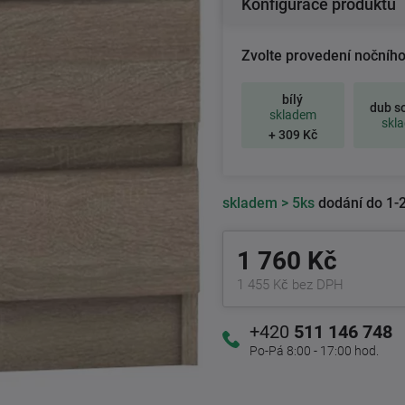
Konfigurace produktu
Zvolte provedení nočního
bílý
dub s
skladem
skl
+ 309 Kč
skladem
> 5ks
dodání do 1-2
1 760 Kč
1 455 Kč bez DPH
+420
511 146 748
Po-Pá 8:00 - 17:00 hod.