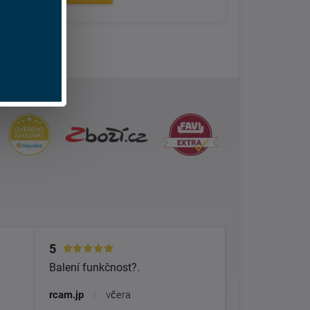
5
Balení funkčnost?.
rcam.jp
|
včera