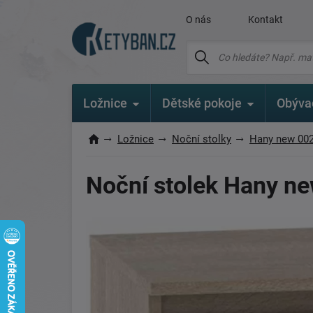
O nás
Kontakt
Ložnice
Dětské pokoje
Obýva
Ložnice
Noční stolky
Hany new 00
Noční stolek Hany n