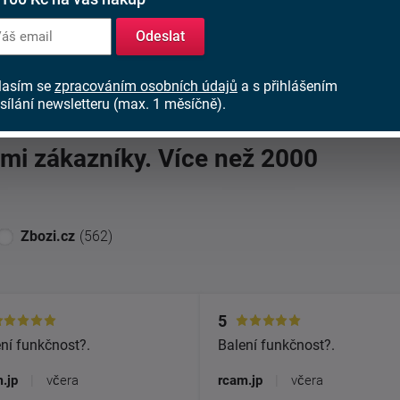
Odeslat
bchodu
(2000)
lasím se
zpracováním osobních údajů
a s přihlášením
sílání newsletteru (max. 1 měsíčně).
imi zákazníky. Více než 2000
Zbozi.cz
(562)
5
ní funkčnost?.
Balení funkčnost?.
.jp
|
včera
rcam.jp
|
včera