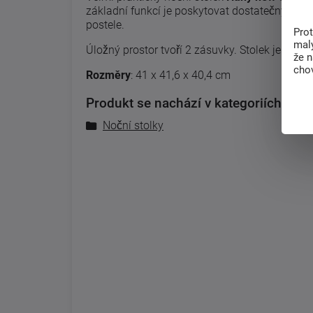
základní funkcí je poskytovat dostatečný odklá
postele.
Pro
malý
Úložný prostor tvoří 2 zásuvky. Stolek je vyr
že 
chov
Rozměry
: 41 x 41,6 x 40,4 cm
Produkt se nachází v kategoriích:
Noční stolky