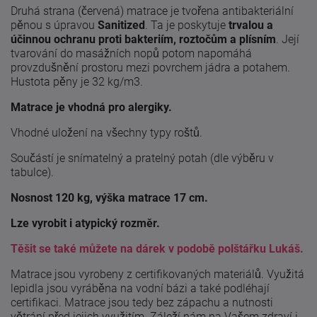
Druhá strana (červená) matrace je tvořena antibakteriální
pěnou s úpravou
Sanitized
. Ta je poskytuje
trvalou a
účinnou ochranu proti bakteriím, roztočům a plísním
. Její
tvarování do masážních nopů potom napomáhá
provzdušnění prostoru mezi povrchem jádra a potahem.
Hustota pěny je 32 kg/m3.
Matrace je vhodná pro alergiky.
Vhodné uložení na všechny typy roštů.
Součástí je snímatelný a pratelný potah (dle výběru v
tabulce).
Nosnost 120 kg, výška matrace 17 cm.
Lze vyrobit i atypický rozměr.
Těšit se také můžete na dárek v podobě polštářku Lukáš.
Matrace jsou vyrobeny z certifikovaných materiálů. Využitá
lepidla jsou vyráběna na vodní bázi a také podléhají
certifikaci. Matrace jsou tedy bez zápachu a nutnosti
větrání před jejich využitím. Záleží nám na Vašem zdraví i