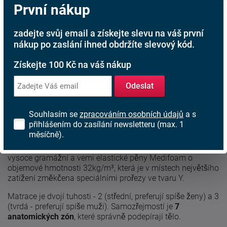
První nákup
Při nákupu nad 6 000 Kč
Rádi poradíme s výběrem
zadejte svůj email a získejte slevu na váš první
nákup po zaslání ihned obdržíte slevový kód.
Najděte vhodnou matraci
Získejte 100 Kč na váš nákup
Rodinná firma
S tradicí od roku 1991
Odeslat
Souhlasím se
zpracováním osobních údajů
a s
Popis produktu
přihlášením do zasílání newsletteru (max. 1
měsíčně).
Antibakteriální
partnerská
matrace
Rio
je vyrobena z
vysoce gramážní a vemi elastické pěny Medifoam o
objemové hmotnosti 32kg/m³, která je v místech největšího
zatížení změkčena speciálními prořezy ve tvaru Y.
Matrace je dvojí tuhosti - 2 (střední, preferují spíše ženy) a 3
(tvrdá - preferují spíše muži). Samozřejmostí je
7
anatomických zón
, které správně podepírají tělo.