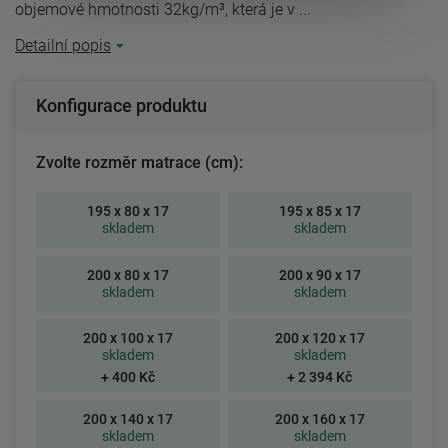
objemové hmotnosti 32kg/m³, která je v ...
Detailní popis
Konfigurace produktu
Zvolte rozměr matrace (cm):
195 x 80 x 17
195 x 85 x 17
skladem
skladem
200 x 80 x 17
200 x 90 x 17
skladem
skladem
200 x 100 x 17
200 x 120 x 17
skladem
skladem
+ 400 Kč
+ 2 394 Kč
200 x 140 x 17
200 x 160 x 17
skladem
skladem