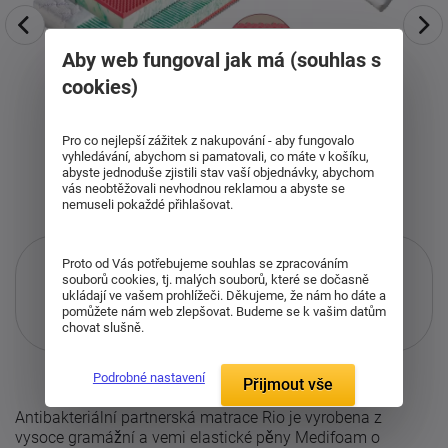
Aby web fungoval jak má (souhlas s
cookies)
Pro co nejlepší zážitek z nakupování - aby fungovalo
vyhledávání, abychom si pamatovali, co máte v košíku,
abyste jednoduše zjistili stav vaší objednávky, abychom
vás neobtěžovali nevhodnou reklamou a abyste se
nemuseli pokaždé přihlašovat.
Proto od Vás potřebujeme souhlas se zpracováním
souborů cookies, tj. malých souborů, které se dočasně
ukládají ve vašem prohlížeči. Děkujeme, že nám ho dáte a
pomůžete nám web zlepšovat. Budeme se k vašim datům
Pouze při nákupu přes ketyban.cz
chovat slušně.
Více informací
o službě.
Podrobné nastavení
Přijmout vše
Antibakteriální partnerská matrace Rio je vyrobena z
vysoce gramážní a vemi elastické pěny Medifoam o