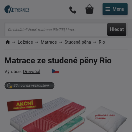
Můj účet
Hledat
Ložnice
Matrace
Studená pěna
Rio
Matrace ze studené pěny Rio
Výrobce:
Dřevočal
30 nocí na vyzkoušení