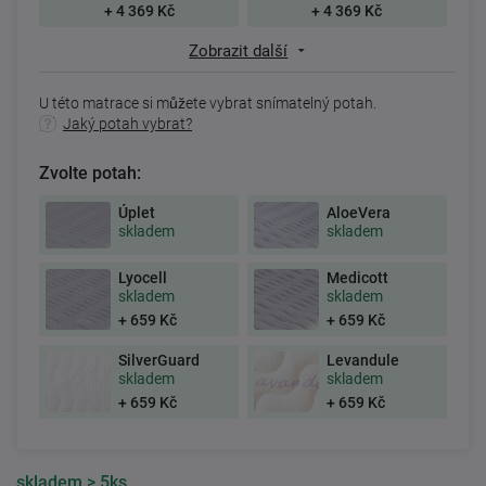
+ 4 369 Kč
+ 4 369 Kč
Zobrazit další
U této matrace si můžete vybrat snímatelný potah.
Jaký potah vybrat?
Zvolte potah:
Úplet
AloeVera
skladem
skladem
Lyocell
Medicott
skladem
skladem
+ 659 Kč
+ 659 Kč
SilverGuard
Levandule
skladem
skladem
+ 659 Kč
+ 659 Kč
skladem
> 5ks