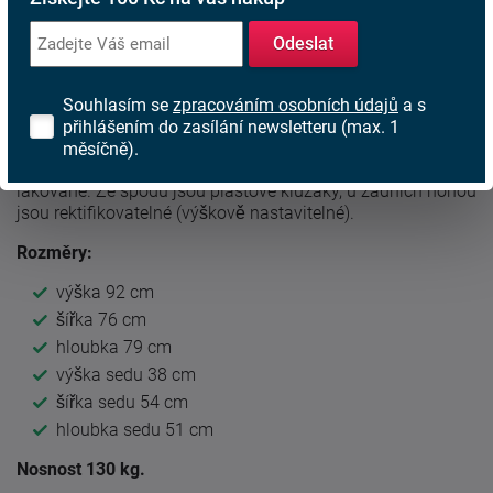
Díky vysokému opěráku a pohodlným područkám, zajišťuje
křeslo více jak příjemné posezení a relaxaci po náročném
Odeslat
dni. Potah je zhotoven z komfortní látky.
Kostra křesla je vyrobena z
masivu
a výplň z kvalitní PU
Souhlasím se
zpracováním osobních údajů
a s
pěny zpevněné v místě sedáku elastickými popruhy. To
přihlášením do zasílání newsletteru (max. 1
dodává křeslu maximální komfort. Dřevěné nohy jsou z
měsíčně).
masivního kaučukovníku, kónické, v přírodním odstínu a
lakované. Ze spodu jsou plastové kluzáky, u zadních nohou
jsou rektifikovatelné (výškově nastavitelné).
Rozměry:
výška 92 cm
šířka 76 cm
hloubka 79 cm
výška sedu 38 cm
šířka sedu 54 cm
hloubka sedu 51 cm
Nosnost 130 kg.