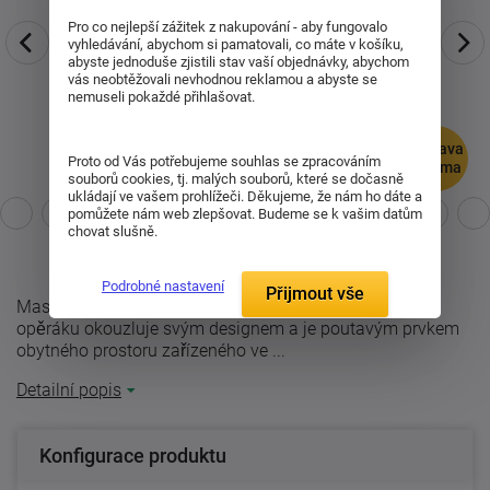
Pro co nejlepší zážitek z nakupování - aby fungovalo
vyhledávání, abychom si pamatovali, co máte v košíku,
abyste jednoduše zjistili stav vaší objednávky, abychom
vás neobtěžovali nevhodnou reklamou a abyste se
nemuseli pokaždé přihlašovat.
doprava
Proto od Vás potřebujeme souhlas se zpracováním
zdarma
souborů cookies, tj. malých souborů, které se dočasně
ukládají ve vašem prohlížeči. Děkujeme, že nám ho dáte a
pomůžete nám web zlepšovat. Budeme se k vašim datům
chovat slušně.
Podrobné nastavení
Přijmout vše
Masivní retro křeslo Ak-311 s dekorativním prošitím
opěráku okouzluje svým designem a je poutavým prvkem
obytného prostoru zařízeného ve ...
Detailní popis
Konfigurace produktu