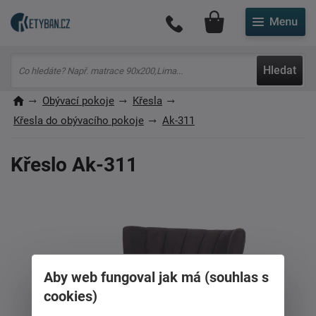
Můj účet
Hledat
Obývací pokoje
Křesla
Křesla do obývacího pokoje
Ak-311
Křeslo Ak-311
Aby web fungoval jak má (souhlas s
cookies)