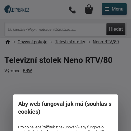
Můj účet
Hledat
Obývací pokoje
Televizní stolky
Neno RTV/80
Televizní stolek Neno RTV/80
Výrobce:
BRW
Aby web fungoval jak má (souhlas s
cookies)
Pro co nejlepší zážitek z nakupování - aby fungovalo