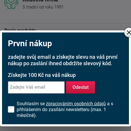
S tradicí od roku 1991
Popis produktu
První nákup
Praktický TV stolek Neno RTV/80 v universálním bílém
provedení.
zadejte svůj email a získejte slevu na váš první
TV stolek Neno je v minimalistickém designu. Nabízí
nákup po zaslání ihned obdržíte slevový kód.
úložný prostor v podobě otevřeného prostoru a jedné
police. Ideální pro umístě veškerého příslušenství k TV a
Získejte 100 Kč na váš nákup
další elektroniku.
Odeslat
Doručujeme v demontu s návodem na sestavení.
Rozměry:
Souhlasím se
zpracováním osobních údajů
a s
přihlášením do zasílání newsletteru (max. 1
Šířka: 80 cm
měsíčně).
Výška: 42 cm
Hloubka: 35,5 cm