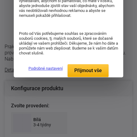
vyhledávání, abychom si pamatovali, co máte v košíku,
abyste jednoduše zjistili stav vaší objednávky, abychom
vás neobtěžovali nevhodnou reklamou a abyste se
nemuseli pokaždé přihlašovat.
Proto od Vás potřebujeme souhlas se zpracováním
souborů cookies, tj. malých souborů, které se dočasně
ukládají ve vašem prohlížeči. Děkujeme, že nám ho dáte a
Praktický TV stolek Neno RTV/80 v universálním bílém
pomůžete nám web zlepšovat. Budeme se k vašim datům
provedení. TV stolek Neno je v minimalistickém designu.
chovat slušně.
Nabízí úložný prostor v podobě ...
Podrobné nastavení
Detailní popis
Přijmout vše
Konfigurace produktu
Zvolte provedení:
Bílá
3-4 týdny