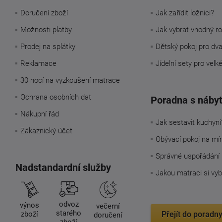
Doručení zboží
Jak zařídit ložnici?
Možnosti platby
Jak vybrat vhodný ro
Prodej na splátky
Dětský pokoj pro dv
Reklamace
Jídelní sety pro velk
30 nocí na vyzkoušení matrace
Ochrana osobních dat
Poradna s náby
Nákupní řád
Jak sestavit kuchyni
Zákaznický účet
Obývací pokoj na mí
Správné uspořádání 
Nadstandardní služby
Jakou matraci si vyb
odvoz
výnos
večerní
starého
zboží
Přejít do poradn
doručení
zboží