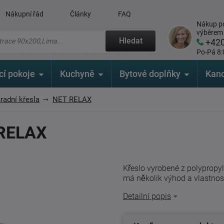
Nákupní řád
Články
FAQ
Nákup po
výběrem
Hledat
+42
Po-Pá 8:
cí pokoje
Kuchyně
Bytové doplňky
Kanc
radní křesla
NET RELAX
 RELAX
Křeslo vyrobené z polypropyl
má několik výhod a vlastností
Detailní popis