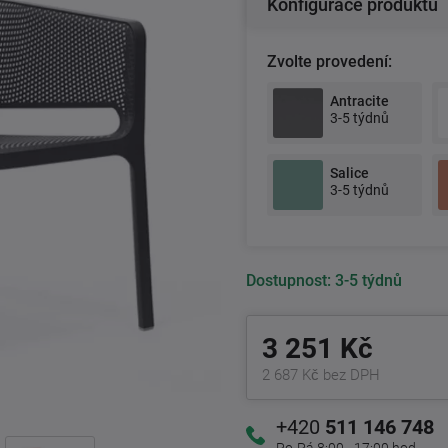
Konfigurace produktu
Zvolte provedení:
Antracite
3-5 týdnů
Salice
3-5 týdnů
Dostupnost:
3-5 týdnů
3 251 Kč
2 687 Kč bez DPH
+420
511 146 748
Po-Pá 8:00 - 17:00 hod.