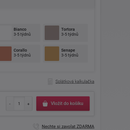
Bianco
Tortora
3-5 týdnů
3-5 týdnů
Corallo
Senape
3-5 týdnů
3-5 týdnů
Splátková kalkulačka
Vložit do košíku
Nechte si zavolat ZDARMA