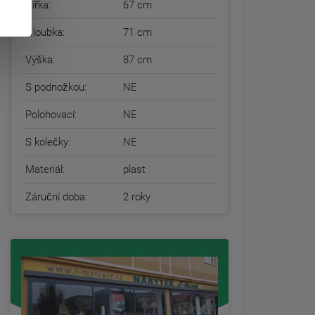
Šířka:
67 cm
Hloubka:
71 cm
Výška:
87 cm
S podnožkou:
NE
Polohovací:
NE
S kolečky:
NE
Materiál:
plast
Záruční doba:
2 roky