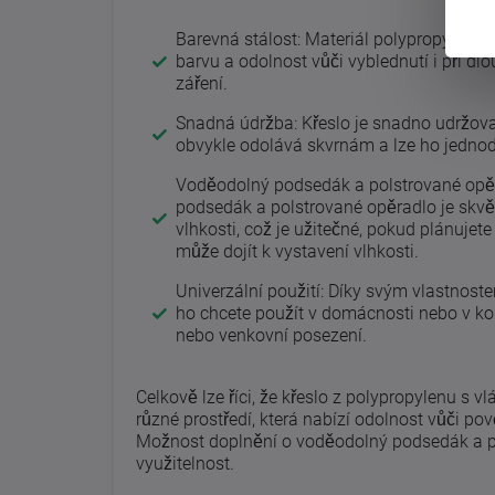
Barevná stálost: Materiál polypropylenu s 
barvu a odolnost vůči vyblednutí i při 
záření.
Snadná údržba: Křeslo je snadno udržovat
obvykle odolává skvrnám a lze ho jednod
Voděodolný podsedák a polstrované opěr
podsedák a polstrované opěradlo je skvěl
vlhkosti, což je užitečné, pokud plánujet
může dojít k vystavení vlhkosti.
Univerzální použití: Díky svým vlastnoste
ho chcete použít v domácnosti nebo v kom
nebo venkovní posezení.
Celkově lze říci, že křeslo z polypropylenu s v
různé prostředí, která nabízí odolnost vůči 
Možnost doplnění o voděodolný podsedák a po
využitelnost.