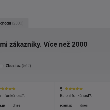
bchodu
(2000)
imi zákazníky. Více než 2000
Zbozi.cz
(562)
5
ní funkčnost?.
Balení funkčnost?.
.jp
|
dnes
rcam.jp
|
dnes