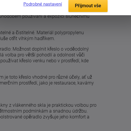
Podrobné nastavení
Přijmout vše
fiberglass zajišťuje, že křeslo si udrží svou
dlouhodobém používání a expozici slunečnímu
elné a čistitelné. Materiál polypropylenu
uše otřít vlhkým hadříkem.
adlo: Možnost doplnit křeslo o voděodolný
á volba pro větší pohodlí a odolnost vůči
e používat křeslo venku nebo v prostředí, kde
m je toto křeslo vhodné pro různé účely, ať už
erčním prostředí, jako je restaurace, kavárny
lákny z vlákenného skla je praktickou volbou pro
povětrnostním podmínkám a snadnou údržbu.
lstrované opěradlo zvyšuje jeho komfort a