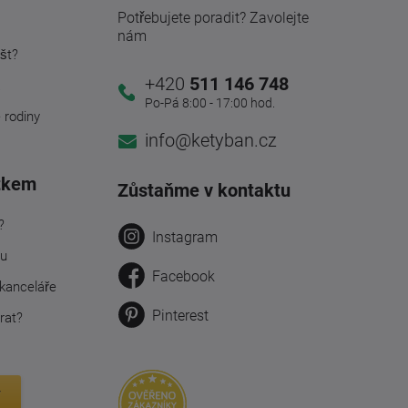
Potřebujete poradit? Zavolejte
nám
št?
+420
511 146 748
a
Po-Pá 8:00 - 17:00 hod.
é rodiny
info@ketyban.cz
tkem
Zůstaňme v kontaktu
?
Instagram
ru
Facebook
kanceláře
Pinterest
rat?
y