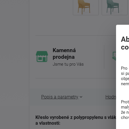
Ab
co
Kamenná
prodejna
Jsme tu pro Vás
Pro 
si p
obj
nem
Popis a parametry
Hodnocení 
Pro
malý
že 
Křeslo vyrobené z polypropylenu s vlákny z 
chov
a vlastností: