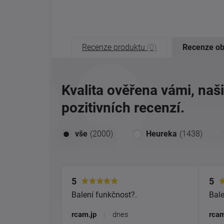
Recenze produktu
(0)
Recenze o
Kvalita ověřena vámi, naš
pozitivních recenzí.
vše
(2000)
Heureka
(1438)
5
5
Balení funkčnost?.
Bale
rcam.jp
|
dnes
rcam