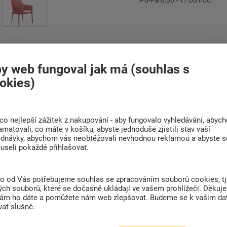
y web fungoval jak má (souhlas s
okies)
Doprava
Rádi poradíme s
ZDARMA
výběrem
Při nákupu nad 6 000
Najděte vhodnou matraci
Kč
co nejlepší zážitek z nakupování - aby fungovalo vyhledávání, abyc
amatovali, co máte v košíku, abyste jednoduše zjistili stav vaší
ednávky, abychom vás neobtěžovali nevhodnou reklamou a abyste s
useli pokaždé přihlašovat.
(0)
to od Vás potřebujeme souhlas se zpracováním souborů cookies, tj
ch souborů, které se dočasně ukládají ve vašem prohlížeči. Děkuj
nám ho dáte a pomůžete nám web zlepšovat. Budeme se k vašim d
vlákenného skla (fiberglass) má několik výhod
at slušně.