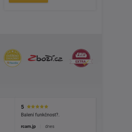
5
Balení funkčnost?.
rcam.jp
|
dnes