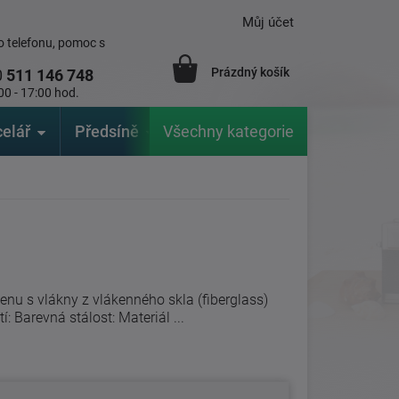
Můj účet
 telefonu, pomoc s
Prázdný košík
0
511 146 748
00 - 17:00 hod.
elář
Předsíně
Všechny kategorie
Zahrada
Značky
V
enu s vlákny z vlákenného skla (fiberglass)
: Barevná stálost: Materiál ...