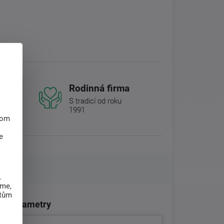
Rodinná firma
S tradicí od roku
1991
hom
e
.
eme,
atům
Parametry