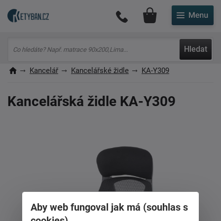
Můj účet
Hledat
Kancelář
Kancelářské židle
KA-Y309
Kancelářská židle KA-Y309
Aby web fungoval jak má (souhlas s
cookies)