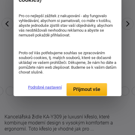
Pro co nejlepší zážitek z nakupování - aby fungovalo
vyhledávání, abychom si pamatovali, co máte v košíku,
abyste jednoduše zjistili stav vaší objednávky, abychom
vás neobtěžovali nevhodnou reklamou a abyste se
nemuseli pokaždé přihlašovat.
Proto od Vás potřebujeme souhlas se zpracováním
souborů cookies, tj. malých souborů, které se dočasně
ukládají ve vašem prohlížeči. Děkujeme, že nám ho dáte a
pomůžete nám web zlepšovat. Budeme se k vašim datům
chovat slušně.
Podrobné nastavení
Přijmout vše
Kancelářská židle KA-Y309 je luxusní křeslo, které
kombinuje moderní design s vysokým komfortem a
ergonomií. Toto křeslo je vhodné jak pro ...