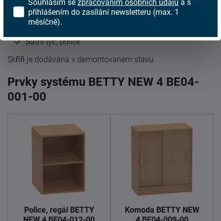
Souhlasím se
zpracováním osobních údajů
a s
Rozměry (ŠxHxV): 90,2x58,2x180 cm
přihlášením do zasílání newsletteru (max. 1
Tloušťka lamina: 1,6 cm
měsíčně).
Hmotnost: 64 kg
Šatní tyč, police
Skříň je dodávána v demontovaném stavu.
Prvky systému BETTY NEW 4 BE04-
001-00
Police, regál BETTY
Komoda BETTY NEW
NEW 4 BE04-012-00
4 BE04-009-00