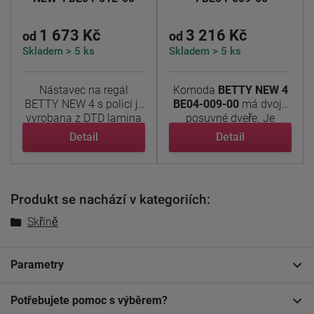
1 673 Kč
3 216 Kč
od
od
Skladem > 5 ks
Skladem > 5 ks
Nástavec na regál
Komoda
BETTY NEW 4
BETTY NEW 4 s policí je
BE04-009-00
má dvoje
vyrobana z DTD lamina
posuvné dveře. Je
v ...
vyrobena z ...
Detail
Detail
Produkt se nachází v kategoriích:
Skříně
Parametry
Potřebujete pomoc s výběrem?