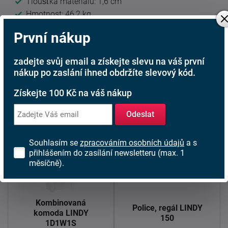
Tloušťka materiálu: 1,6 cm
Hmotnost: 46,2 kg
Obsahuje jednu zásuvku a 2-dveřovou skříňku s
První nákup
jednou policí uvnitř
Bez úchytek
zadejte svůj email a získejte slevu na váš první
Komoda je dodávána v demontovaném stavu.
nákup po zaslání ihned obdržíte slevový kód.
Prvky systému LINDY 2D1S
Získejte 100 Kč na váš nákup
Odeslat
Souhlasím se
zpracováním osobních údajů
a s
přihlášením do zasílání newsletteru (max. 1
měsíčně).
Kombinovaná
Police, regál LINDY
komoda LINDY
150
1D1W1S