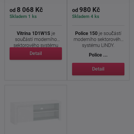
8 068 Kč
980 Kč
od
od
Skladem 1 ks
Skladem 4 ks
Vitrína 1D1W1S
je
Police 150
je součástí
součástí moderního
moderního sektorového
sektorového systému
systému LINDY.
LINDY. ...
Detail
Police ...
Detail