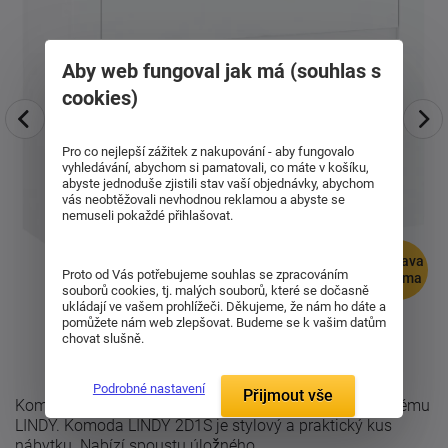
Aby web fungoval jak má (souhlas s
cookies)
Pro co nejlepší zážitek z nakupování - aby fungovalo
vyhledávání, abychom si pamatovali, co máte v košíku,
abyste jednoduše zjistili stav vaší objednávky, abychom
vás neobtěžovali nevhodnou reklamou a abyste se
nemuseli pokaždé přihlašovat.
doprava
Proto od Vás potřebujeme souhlas se zpracováním
zdarma
souborů cookies, tj. malých souborů, které se dočasně
ukládají ve vašem prohlížeči. Děkujeme, že nám ho dáte a
pomůžete nám web zlepšovat. Budeme se k vašim datům
chovat slušně.
Podrobné nastavení
Přijmout vše
Komoda 2D1S je součástí moderního sektorového systému
LINDY. Komoda LINDY 2D1S je stylový a praktický kus
nábytku. Nabízí spoustu úložného ...