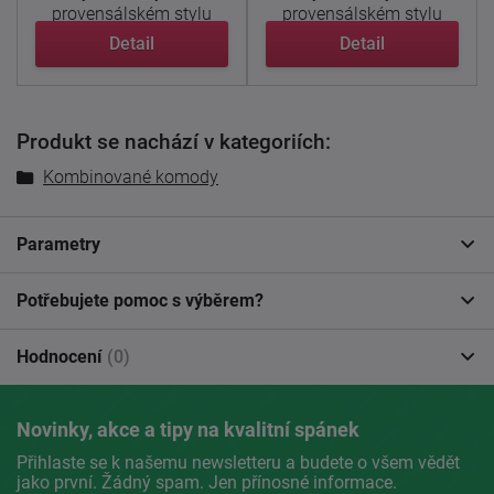
provensálském stylu
provensálském stylu
nabízí prvky ...
nabízí prvky ...
Detail
Detail
Produkt se nachází v kategoriích:
Kombinované komody
Parametry
Potřebujete pomoc s výběrem?
Hodnocení
(0)
Novinky, akce a tipy na kvalitní spánek
Přihlaste se k našemu newsletteru a budete o všem vědět
jako první. Žádný spam. Jen přínosné informace.