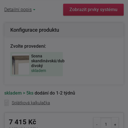
Detailní popis
Zobrazit prvky systému
Konfigurace produktu
Zvolte provedení:
Sosna
skandinávská/dub
divoký
skladem
skladem
> 5ks
dodání do 1-2 týdnů
Splátková kalkulačka
7 415 Kč