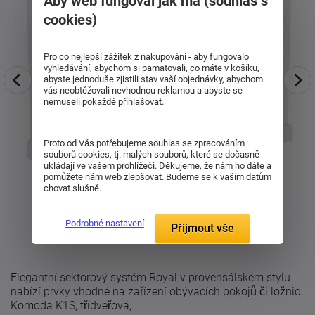
Aby web fungoval jak má (souhlas s
cookies)
Pro co nejlepší zážitek z nakupování - aby fungovalo
vyhledávání, abychom si pamatovali, co máte v košíku,
abyste jednoduše zjistili stav vaší objednávky, abychom
vás neobtěžovali nevhodnou reklamou a abyste se
nemuseli pokaždé přihlašovat.
Proto od Vás potřebujeme souhlas se zpracováním
souborů cookies, tj. malých souborů, které se dočasně
ukládají ve vašem prohlížeči. Děkujeme, že nám ho dáte a
pomůžete nám web zlepšovat. Budeme se k vašim datům
chovat slušně.
Podrobné nastavení
Přijmout vše
Elegantní sektorový systém Royal v provensálském stylu
nabízí prvky vhodné na zařízení obývacích pokojů či ložnic.
Komoda K1S, třídveřová, ...