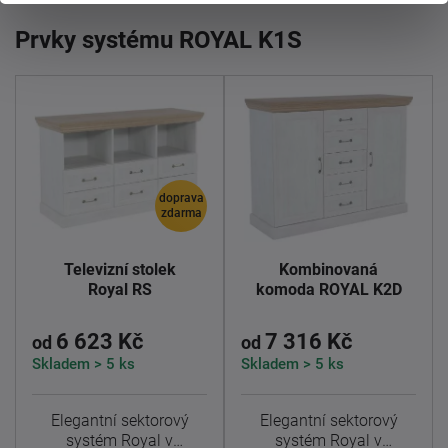
Prvky systému ROYAL K1S
doprava
zdarma
Televizní stolek
Kombinovaná
Royal RS
komoda ROYAL K2D
6 623 Kč
7 316 Kč
od
od
Skladem > 5 ks
Skladem > 5 ks
Elegantní sektorový
Elegantní sektorový
systém Royal v
systém Royal v