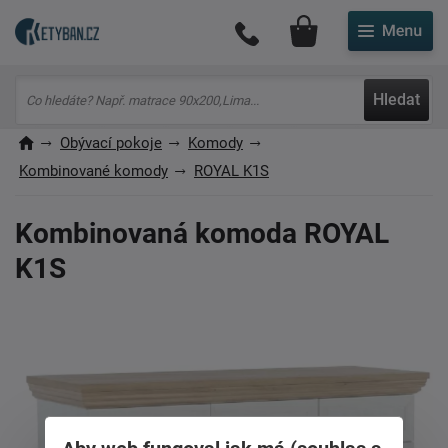
Můj účet
Hledat
Obývací pokoje
Komody
Kombinované komody
ROYAL K1S
Kombinovaná komoda ROYAL
K1S