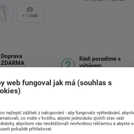
+
7
další
Doprava
Rádi poradíme s
ZDARMA
výběrem
Při nákupu nad 6 000
Najděte vhodnou matraci
Kč
y web fungoval jak má (souhlas s
okies)
(0)
Související zboží (4)
co nejlepší zážitek z nakupování - aby fungovalo vyhledávání, abyc
amatovali, co máte v košíku, abyste jednoduše zjistili stav vaší
ednávky, abychom vás neobtěžovali nevhodnou reklamou a abyste s
deální volbu pro každý interiér, který kombinuje
useli pokaždé přihlašovat.