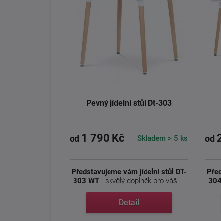
Pevný jídelní stůl Dt-303
1 790 Kč
Skladem > 5 ks
od
od
Představujeme vám jídelní stůl DT-
Před
303 WT
- skvělý doplněk pro váš ...
304
Detail