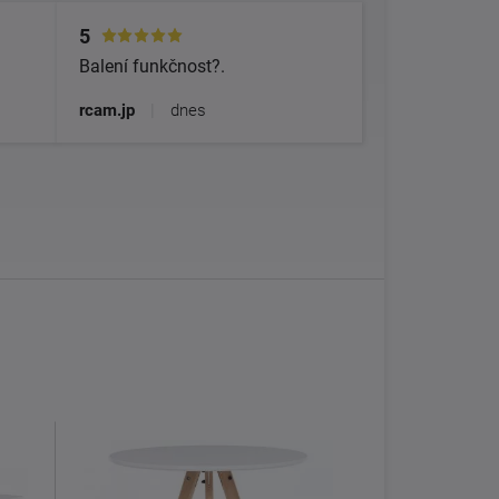
5
Balení funkčnost?.
rcam.jp
|
dnes