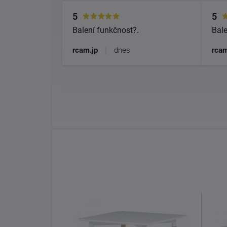
5
5
Balení funkčnost?.
Bale
rcam.jp
|
dnes
rcam