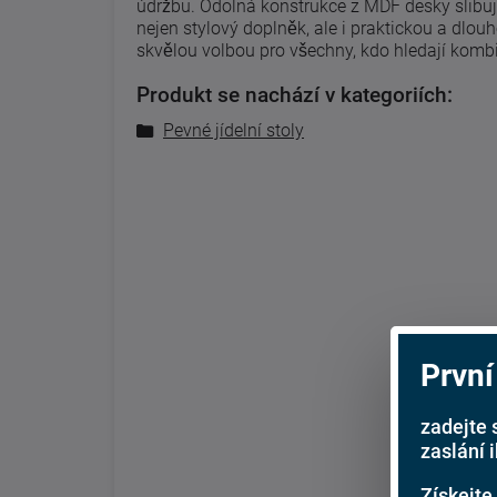
údržbu. Odolná konstrukce z MDF desky slibuje
nejen stylový doplněk, ale i praktickou a dlou
skvělou volbou pro všechny, kdo hledají komb
Produkt se nachází v kategoriích:
Pevné jídelní stoly
První
zadejte 
zaslání 
Získejte