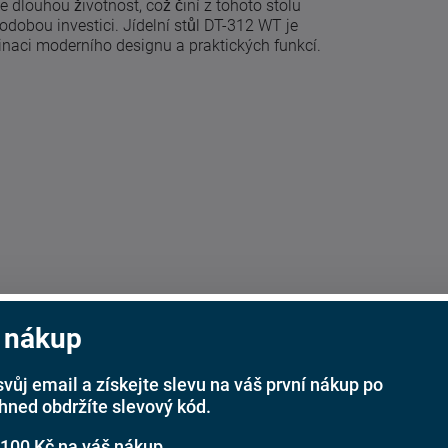
 dlouhou životnost, což činí z tohoto stolu
hodobou investici. Jídelní stůl DT-312 WT je
inaci moderního designu a praktických funkcí.
 nákup
svůj email a získejte slevu na váš první nákup po
ihned obdržíte slevový kód.
 100 Kč na váš nákup