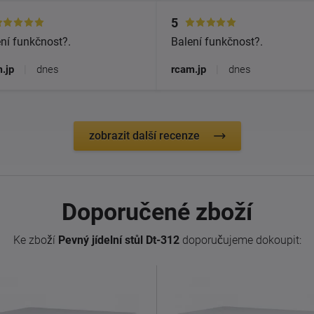
5
ní funkčnost?.
Balení funkčnost?.
.jp
|
dnes
rcam.jp
|
dnes
zobrazit další recenze
Doporučené zboží
Ke zboží
Pevný jídelní stůl Dt-312
doporučujeme dokoupit: