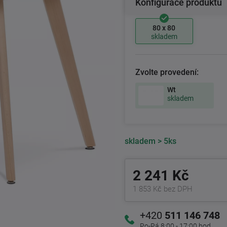
Konfigurace produktu
80 x 80
skladem
Zvolte provedení:
Wt
skladem
skladem
> 5ks
2 241 Kč
1 853 Kč bez DPH
+420
511 146 748
Po-Pá 8:00 - 17:00 hod.