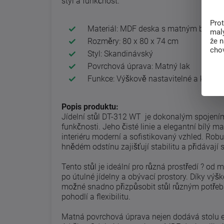
styl a funkčnost.
Pro
Materiál: MDF deska s matným bílým l
malý
že 
Rozměry: 80 x 80 x 74 cm
chov
Styl: Skandinávský
Povrchová úprava: Matný lak
Funkce: Výškově nastavitelné a kyvné 
Popis produktu:
Jídelní stůl DT-312 WT je dokonalým spojení
funkčnosti. Jeho čisté linie a elegantní bílý
interiéru moderní a sofistikovaný vzhled. Rob
hnědém odstínu zajišťují stabilitu a přidávají s
Tento stůl je ideální pro různá prostředí ? od
po útulné jídelny a obývací prostory. Díky v
možné snadno přizpůsobit stůl různým potřeb
pohodlí a flexibilitu.
Matná povrchová úprava nejen dodává stolu el