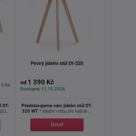
Pevný jídelní stůl Dt-320
1 390 Kč
od
 5 ks
Dostupné 11.10.2026
l DT-
Představujeme vám jídelní stůl DT-
aždý
320 WT
? ideální volbu pro každé ...
Detail