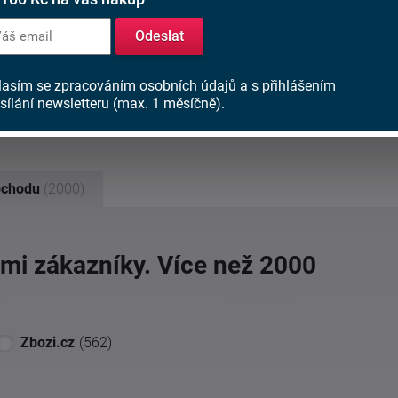
Odeslat
lasím se
zpracováním osobních údajů
a s přihlášením
sílání newsletteru (max. 1 měsíčně).
bchodu
(2000)
imi zákazníky. Více než 2000
Zbozi.cz
(562)