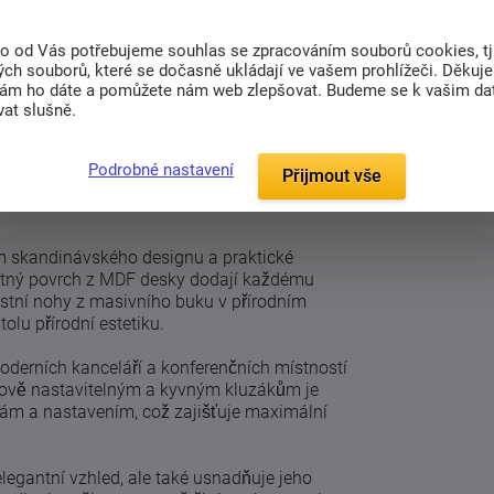
to od Vás potřebujeme souhlas se zpracováním souborů cookies, tj
akem, masivní bukové nohy
ch souborů, které se dočasně ukládají ve vašem prohlížeči. Děkuj
nám ho dáte a pomůžete nám web zlepšovat. Budeme se k vašim d
at slušně.
Podrobné nastavení
kluzáky
Přijmout vše
m skandinávského designu a praktické
 matný povrch z MDF desky dodají každému
ustní nohy z masivního buku v přírodním
tolu přírodní estetiku.
 moderních kanceláří a konferenčních místností
ýškově nastavitelným a kyvným kluzákům je
ám a nastavením, což zajišťuje maximální
egantní vzhled, ale také usnadňuje jeho