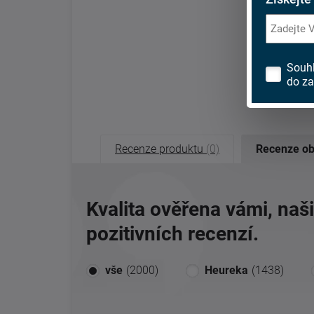
Souh
do za
Recenze produktu
(0)
Recenze o
Kvalita ověřena vámi, naš
pozitivních recenzí.
vše
(2000)
Heureka
(1438)