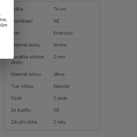
Výška:
74 cm
.
eme,
Rozkládací:
NE
atům
Tvar:
čtvercový
Materiál desky:
lamino
Tloušťka stolové
2 mm
desky:
Materiál nohou:
dřevo
Tvar nohou:
klasické
Osob:
2 osob
Se šuplíky:
NE
Záruční doba:
2 roky