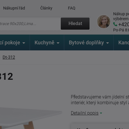
Nákupní řád
Články
FAQ
Nákup po
výběrem
Hledat
+42
Po-Pá 8:
cí pokoje
Kuchyně
Bytové doplňky
Kanc
Dt-312
-312
Představujeme vám jídelní st
interiér, který kombinuje sty
Detailní popis