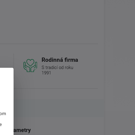
Rodinná firma
S tradicí od roku
1991
hom
e
Parametry