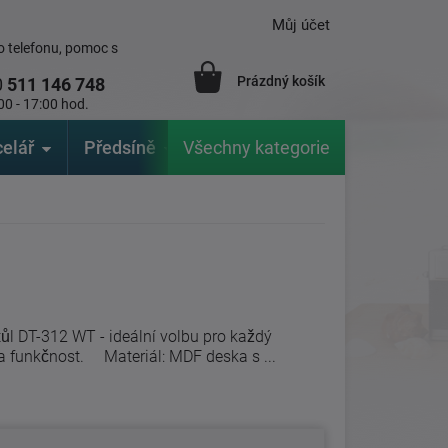
Můj účet
 telefonu, pomoc s
Prázdný košík
0
511 146 748
00 - 17:00 hod.
elář
Předsíně
Všechny kategorie
Zahrada
Značky
V
ůl DT-312 WT - ideální volbu pro každý
l a funkčnost. Materiál: MDF deska s ...