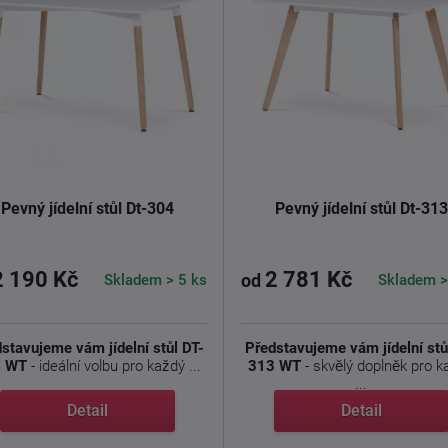
Pevný jídelní stůl Dt-304
Pevný jídelní stůl Dt-313
2 190 Kč
2 781 Kč
Skladem > 5 ks
Skladem >
od
stavujeme vám jídelní stůl DT-
Představujeme vám jídelní stů
 WT
- ideální volbu pro každý ...
313 WT
- skvělý doplněk pro k
...
Detail
Detail