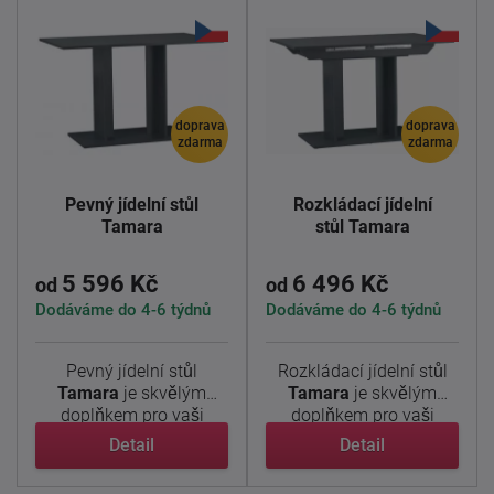
doprava
doprava
zdarma
zdarma
Pevný jídelní stůl
Rozkládací jídelní
Tamara
stůl Tamara
5 596 Kč
6 496 Kč
od
od
Dodáváme do 4-6 týdnů
Dodáváme do 4-6 týdnů
Pevný jídelní stůl
Rozkládací jídelní stůl
Tamara
je skvělým
Tamara
je skvělým
doplňkem pro vaši
doplňkem pro vaši
jídelnu, který ...
jídelnu, ...
Detail
Detail