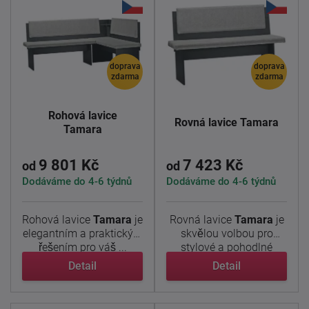
doprava
doprava
zdarma
zdarma
Rohová lavice
Rovná lavice Tamara
Tamara
9 801 Kč
7 423 Kč
od
od
Dodáváme do 4-6 týdnů
Dodáváme do 4-6 týdnů
Rohová lavice
Tamara
je
Rovná lavice
Tamara
je
elegantním a praktickým
skvělou volbou pro
řešením pro váš ...
stylové a pohodlné
sezení ve ...
Detail
Detail