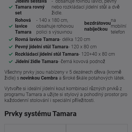
Jídelní sestava
- obsahuje rovnou lavici, pevný
Tamara rovný
nebo rozkládací jídelní stůl a dvě
set
židle.
Rohová
- 140 x 180 cm,
na
bezdrátovou
lavice
obsahuje rohovou
mobilní
nabíječkou
Tamara
polici s výsuvnou
telefon
Rovná lavice Tamara
- délka 120 cm
Pevný jídelní stůl Tamara
- 120 x 80 cm
Rozkládací jídelní stůl Tamara
- 120+40 x 80 cm
Jídelní židle Tamara
- černá kovová podnož
Všechny prvky jsou nabízeny v 5 dezénech dřeva (kromě
židle) s
novinkou Cembra
a široké škále potahových látek.
Vytvořte si ideální jídelní kout kombinací různých prvků z
programu Tamara a užijte si stylový a pohodlný prostor pro
každodenní stolování i speciální příležitosti.
Prvky systému Tamara