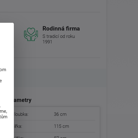
Rodinná firma
S tradicí od roku
1991
hom
e
Parametry
.
eme,
Hloubka:
36 cm
atům
Šířka:
115 cm