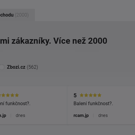
bchodu
(2000)
imi zákazníky. Více než 2000
Zbozi.cz
(562)
5
ní funkčnost?.
Balení funkčnost?.
.jp
|
dnes
rcam.jp
|
dnes