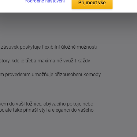
Podrobné nastavení
Přijmout vše
zásuvek poskytuje flexibilní úložné možnosti
story, kde je třeba maximálně využít každý
ým provedením umožňuje přizpůsobení komody
em do vaší ložnice, obývacího pokoje nebo
r, ale také přináší styl a eleganci do vašeho