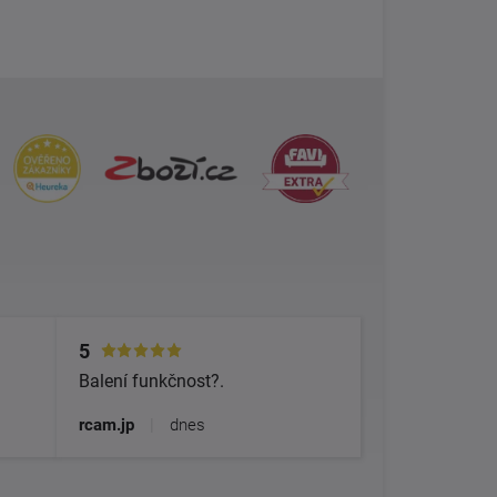
5
Balení funkčnost?.
rcam.jp
|
dnes