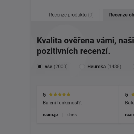
Recenze produktu
(0)
Recenze o
Kvalita ověřena vámi, naš
pozitivních recenzí.
vše
(2000)
Heureka
(1438)
5
5
Balení funkčnost?.
Bale
rcam.jp
|
dnes
rcam