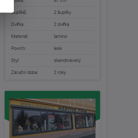
Výška:
87 cm
Šuplíků:
2 šuplíky
Dvířka:
2 dvířka
Materiál:
lamino
Povrch:
lesk
Styl:
skandinávský
Záruční doba:
2 roky