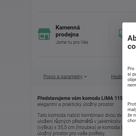
Kamenná
prodejna
Ab
Jsme tu pro Vás
co
Pro 
si p
Popis a parametry
Hodnocení 
obj
nem
Představujeme vám komodu LIMA 115 - 2D4
Pro
elegantní a praktický úložný prostor.
malý
že 
Tato komoda nabízí kombinaci dvou dveří a čty
chov
uložení různých předmětů v jakémkoliv interi
(výška) x 35,5 cm (hloubka) je komoda LIMA k
úložný prostor pro vaše potřeby.