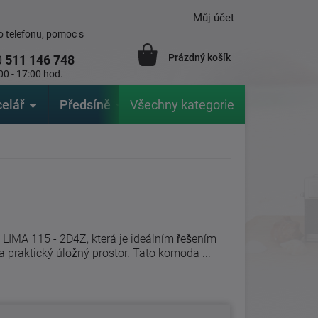
Můj účet
 telefonu, pomoc s
Prázdný košík
0
511 146 748
00 - 17:00 hod.
elář
Předsíně
Všechny kategorie
Zahrada
Značky
V
IMA 115 - 2D4Z, která je ideálním řešením
í a praktický úložný prostor. Tato komoda ...