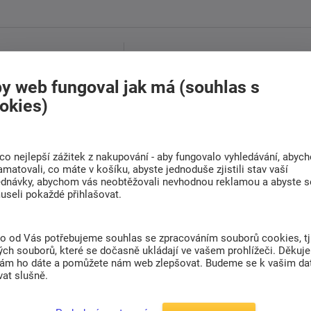
Doprava
Rádi poradíme s
ZDARMA
výběrem
y web fungoval jak má (souhlas s
Při nákupu nad 6 000
Najděte vhodnou matraci
okies)
Kč
co nejlepší zážitek z nakupování - aby fungovalo vyhledávání, abyc
amatovali, co máte v košíku, abyste jednoduše zjistili stav vaší
(0)
ednávky, abychom vás neobtěžovali nevhodnou reklamou a abyste s
useli pokaždé přihlašovat.
Z
, která je ideálním řešením pro ty, kteří hledají
to od Vás potřebujeme souhlas se zpracováním souborů cookies, tj
ch souborů, které se dočasně ukládají ve vašem prohlížeči. Děkuj
nám ho dáte a pomůžete nám web zlepšovat. Budeme se k vašim d
ř zásuvek, což zajišťuje dostatek místa pro
at slušně.
éru. Díky svým rozměrům 115 cm (šířka) x 87 cm
ompaktní, ale zároveň poskytuje dostatečný