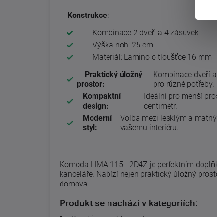
Konstrukce:
Kombinace 2 dveří a 4 zásuvek
Výška noh: 25 cm
Materiál: Lamino o tloušťce 16 mm
Praktický úložný
Kombinace dveří a 
prostor:
pro různé potřeby.
Kompaktní
Ideální pro menší pro
design:
centimetr.
Moderní
Volba mezi lesklým a matn
styl:
vašemu interiéru.
Komoda LIMA 115 - 2D4Z je perfektním doplňk
kanceláře. Nabízí nejen praktický úložný prosto
domova.
Produkt se nachází v kategoriích: