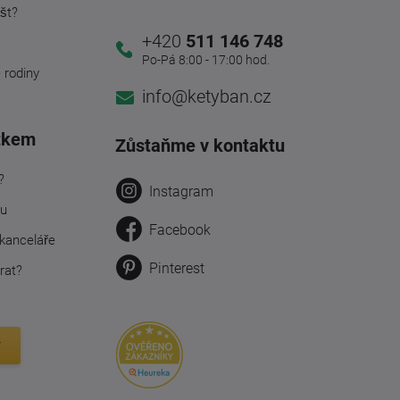
št?
+420
511 146 748
a
Po-Pá 8:00 - 17:00 hod.
é rodiny
info@ketyban.cz
tkem
Zůstaňme v kontaktu
?
Instagram
ru
Facebook
kanceláře
Pinterest
rat?
y