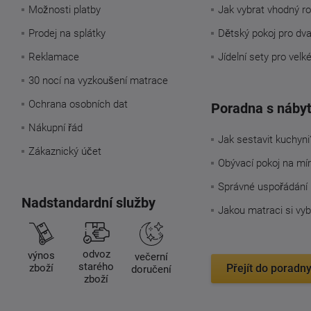
Možnosti platby
Jak vybrat vhodný ro
Prodej na splátky
Dětský pokoj pro dv
Reklamace
Jídelní sety pro velk
30 nocí na vyzkoušení matrace
Ochrana osobních dat
Poradna s náby
Nákupní řád
Jak sestavit kuchyni
Zákaznický účet
Obývací pokoj na mí
Správné uspořádání 
Nadstandardní služby
Jakou matraci si vyb
odvoz
výnos
večerní
starého
zboží
Přejít do poradn
doručení
zboží