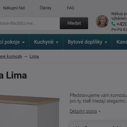
Nákupní řád
Články
FAQ
Nákup po
výběrem
Hledat
+42
Po-Pá 8:
cí pokoje
Kuchyně
Bytové doplňky
Kanc
ané komody
Lima
a Lima
Představujeme vám komodu L
pro ty, kteří hledají elegantn
Detailní popis