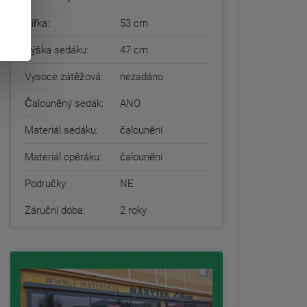
Šířka:
53 cm
Výška sedáku:
47 cm
Vysoce zátěžová:
nezadáno
Čalouněný sedák:
ANO
Materiál sedáku:
čalounění
Materiál opěráku:
čalounění
Područky:
NE
Záruční doba:
2 roky