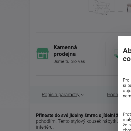
Kamenná
Ab
prodejna
co
Jsme tu pro Vás
Pro 
si p
obj
Popis a parametry
Hodnocení 
nem
Pro
Přineste do své jídelny šmrnc s jídelní židlí K
malý
pohodlím. Tento stylový kousek nábytku se 
že 
interiéru.
chov