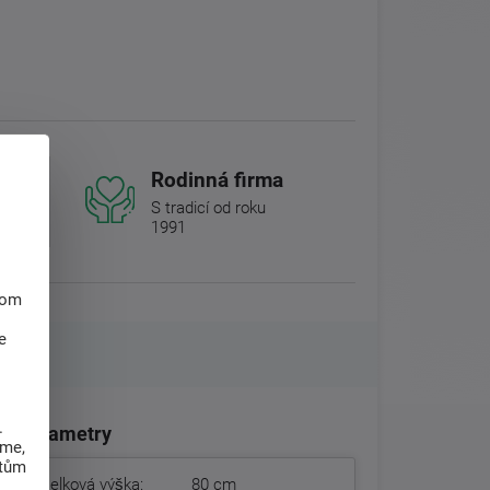
Rodinná firma
S tradicí od roku
1991
hom
e
.
Parametry
eme,
atům
Celková výška:
80 cm