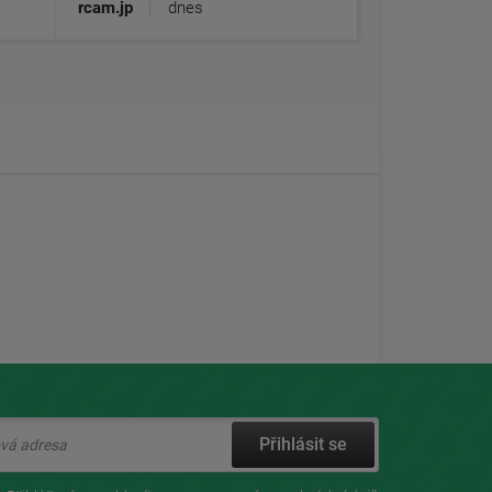
rcam.jp
|
dnes
Přihlásit se