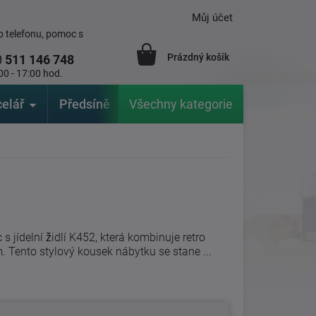
Můj účet
 telefonu, pomoc s
Prázdný košík
0
511 146 748
00 - 17:00 hod.
elář
Předsíně
Všechny kategorie
Zahrada
Značky
V
 s jídelní židlí K452, která kombinuje retro
 Tento stylový kousek nábytku se stane ...