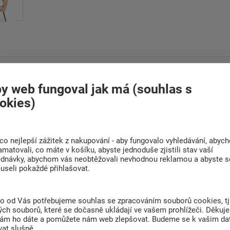
Doprava
Rádi poradíme s
y web fungoval jak má (souhlas s
ZDARMA
výběrem
okies)
Při nákupu nad 6 000
Najděte vhodnou matraci
Kč
co nejlepší zážitek z nakupování - aby fungovalo vyhledávání, abyc
amatovali, co máte v košíku, abyste jednoduše zjistili stav vaší
ednávky, abychom vás neobtěžovali nevhodnou reklamou a abyste s
(0)
Související zboží (4)
useli pokaždé přihlašovat.
to od Vás potřebujeme souhlas se zpracováním souborů cookies, tj
452
, která kombinuje retro design s moderním
ch souborů, které se dočasně ukládají ve vašem prohlížeči. Děkuj
stane nepřehlédnutelným doplňkem každého
nám ho dáte a pomůžete nám web zlepšovat. Budeme se k vašim d
at slušně.