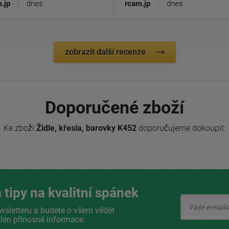
.jp
|
dnes
rcam.jp
|
dnes
zobrazit další recenze
Doporučené zboží
Ke zboží
Židle, křesla, barovky K452
doporučujeme dokoupit:
 tipy na kvalitní spánek
wsletteru a budete o všem vědět
Jen přínosné informace.