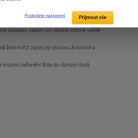
u a dřevěných zad v provedení dubu okamžitě
Podrobné nastavení
Přijmout vše
tyl.
é posezení, ideální pro dlouhé rodinné večeře
bě židle K452 zajistí její dlouhou životnost a
 snadné začlenění židle do různých stylů