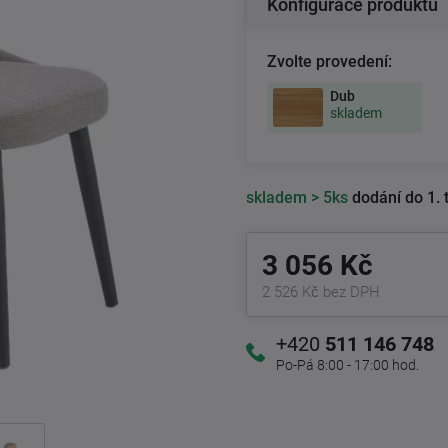
Konfigurace produktu
Zvolte provedení:
Dub
skladem
skladem
> 5ks
dodání do 1. 
3 056 Kč
2 526 Kč bez DPH
+420
511 146 748
Po-Pá 8:00 - 17:00 hod.