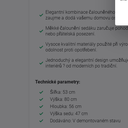
Elegantní kombinace čalouněného sedák
zaujme a dodá vašemu domovu osobitý s
Měkké čalounění sedáku zaručuje pohodln
nebo přátelská posezení.
Vysoce kvalitní materiály použité při výro
odolnost proti opotřebení.
Jednoduchý a elegantní design umožňuje
interiérů ? od moderních po tradiční.
Technické parametry:
Šířka: 53 cm
Výška: 80 cm
Hloubka: 56 cm
Výška sedu: 47 cm
Dodáváno: V demontovaném stavu