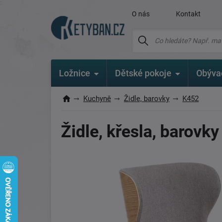
O nás
Kontakt
Ložnice
Dětské pokoje
Obýva
Kuchyně
Židle, barovky
K452
Židle, křesla, barovk