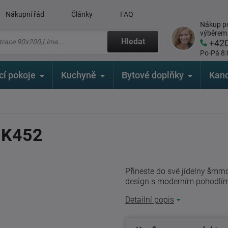
Nákupní řád
Články
FAQ
Nákup po
výběrem
Hledat
+42
Po-Pá 8:
cí pokoje
Kuchyně
Bytové doplňky
Kanc
y K452
Přineste do své jídelny šmrnc
design s moderním pohodlím.
Detailní popis