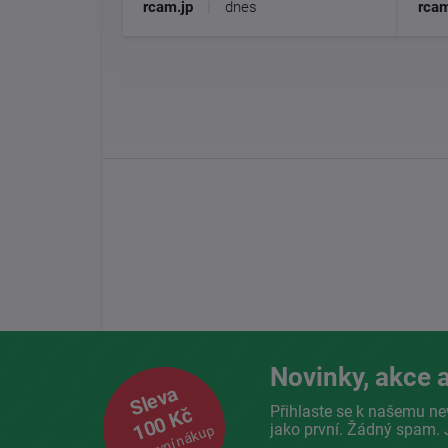
rcam.jp
|
dnes
rcam
Novinky, akce a
Sleva
Přihlaste se k našemu ne
100 Kč
jako první. Žádný spam. 
na první nákup