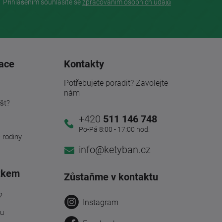
Přihlášením souhlasíte se
zpracovaním osobních údajů
ace
Kontakty
Potřebujete poradit? Zavolejte
nám
št?
+420
511 146 748
a
Po-Pá 8:00 - 17:00 hod.
é rodiny
info@ketyban.cz
tkem
Zůstaňme v kontaktu
?
Instagram
ru